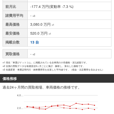
前月比
-177.4 万円(変動率 -7.3 %)
諸費用平均
-
※3
最高価格
3,080.0 万円
※1
最安価格
520.0 万円
※1
掲載台数
13 台
買取価格
-
※2
※1 現在「車選びドットコム」に掲載されている全車両の小売価格・支払総額です。
※2 全国の買取データを毎週直近6ヶ月ごとに集計・解析し、算出した価格です。
※3 名義変更・車庫証明代行・納車費用等を合算した平均値です。（税金・法定費用を含みません）
価格推移
過去24ヶ月間の買取相場、車両価格の推移です。
4,0…
2,0…