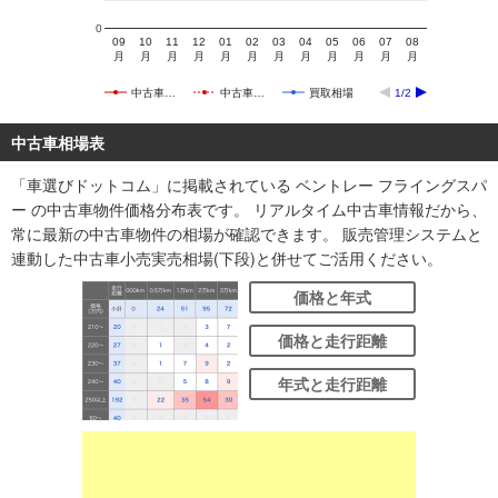
0
09
10
11
12
01
02
03
04
05
06
07
08
月
月
月
月
月
月
月
月
月
月
月
月
中古車…
中古車…
買取相場
1/2
中古車相場表
「車選びドットコム」に掲載されている ベントレー フライングスパ
ー の中古車物件価格分布表です。 リアルタイム中古車情報だから、
常に最新の中古車物件の相場が確認できます。 販売管理システムと
連動した中古車小売実売相場(下段)と併せてご活用ください。
価格と年式
価格と走行距離
年式と走行距離