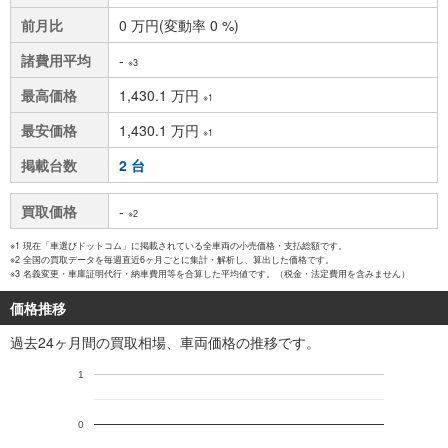
前月比
0 万円(変動率 0 %)
諸費用平均
-
※3
最高価格
1,430.1 万円
※1
最安価格
1,430.1 万円
※1
掲載台数
2 台
買取価格
-
※2
※1 現在「車選びドットコム」に掲載されている全車両の小売価格・支払総額です。
※2 全国の買取データを毎週直近6ヶ月ごとに集計・解析し、算出した価格です。
※3 名義変更・車庫証明代行・納車費用等を合算した平均値です。（税金・法定費用を含みません）
価格推移
過去24ヶ月間の買取相場、車両価格の推移です。
1
0