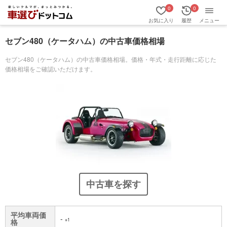
0
0
お気に入り
履歴
メニュー
セブン480（ケータハム）の中古車価格相場
セブン480（ケータハム）の中古車価格相場。価格・年式・走行距離に応じた
価格相場をご確認いただけます。
中古車を探す
平均車両価
-
※1
格