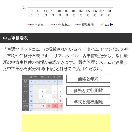
-1
09
10
11
12
01
02
03
04
05
06
07
08
月
月
月
月
月
月
月
月
月
月
月
月
中古車…
中古車…
買取相場
1/2
中古車相場表
「車選びドットコム」に掲載されている ケータハム セブン480 の中
古車物件価格分布表です。 リアルタイム中古車情報だから、常に最
新の中古車物件の相場が確認できます。 販売管理システムと連動し
た中古車小売実売相場(下段)と併せてご活用ください。
価格と年式
価格と走行距離
年式と走行距離