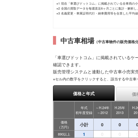
※1 現在「車選びドットコム」に掲載されている全車両の
※2 全国の買取データを毎週直近6ヶ月ごとに集計・解析
※3 名義変更・車庫証明代行・納車費用等を合算した平均
中古車相場
（中古車物件の販売価格
「車選びドットコム」に掲載されているケー
確認できます。
販売管理システムと連動した中古車小売実
※セル内の数字をクリックすると、該当する中古車
価格と年式
価
年式
～H.24年
H.25年
H.
初年度登録
～2012
2013
20
価格
小計
0
0
（万円）
1
0
0
890以上