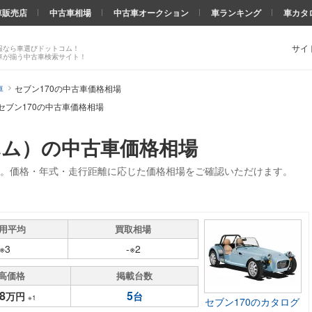
車販売店
中古車相場
中古車オークション
車ランキング
車カタ
サイ
報なら車選びドットコム！
車が揃う中古車検索サイト！
車
セブン170の中古車価格相場
セブン170の中古車価格相場
ハム）の中古車価格相場
場。価格・年式・走行距離に応じた価格相場をご確認いただけます。
用平均
買取相場
-※3
-※2
高価格
掲載台数
8
5
万円
台
※1
セブン170のカタログ