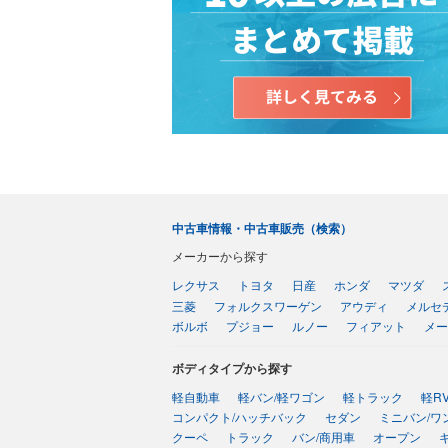
中古車情報・中古車販売（検索）
メーカーから探す
レクサス
トヨタ
日産
ホンダ
マツダ
三菱
フォルクスワーゲン
アウディ
メルセ
ボルボ
プジョー
ルノー
フィアット
メー
ボディタイプから探す
軽自動車
軽バン/軽ワゴン
軽トラック
軽R
コンパクト/ハッチバック
セダン
ミニバン/ワ
クーペ
トラック
バン/商用車
オープン