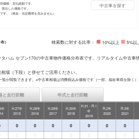
小売価格・支払総額です。
中古車を探す
し、算出した価格です。
値です。（税金・法定費用を含みません）
検索数に対する比率：
分布）
10%以上
5%以
タハム セブン170の中古車物件価格分布表です。リアルタイム中古車
売相場（下段）と併せてご活用ください。
一覧が閲覧できます。※中古車相場は消費税込み価格です（一部、福祉車両を除く）
格と走行距離
年式と走行距離
H.31・R.1
26年
H.27年
H.28年
H.29年
H.30年
R.2年
R.3年
年
14
2015
2016
2017
2018
2020
2021
2019
0
0
0
0
0
0
0
0
0
0
0
0
0
0
0
0