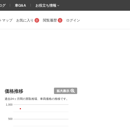
ログ
車Q&A
お役立ち情報
トマップ
お気に入り
閲覧履歴
ログイン
0
0
価格推移
過去24ヶ月間の買取相場、車両価格の推移です。
1,000
500