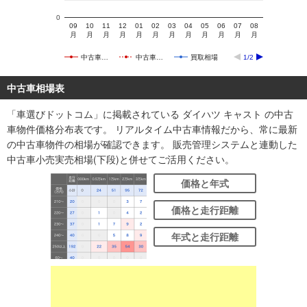
0
09
10
11
12
01
02
03
04
05
06
07
08
月
月
月
月
月
月
月
月
月
月
月
月
中古車…
中古車…
買取相場
1/2
中古車相場表
「車選びドットコム」に掲載されている ダイハツ キャスト の中古
車物件価格分布表です。 リアルタイム中古車情報だから、常に最新
の中古車物件の相場が確認できます。 販売管理システムと連動した
中古車小売実売相場(下段)と併せてご活用ください。
価格と年式
価格と走行距離
年式と走行距離