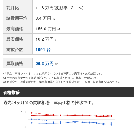
前月比
+1.8 万円(変動率 +2.1 %)
諸費用平均
3.4 万円
※3
最高価格
156.0 万円
※1
最安価格
16.2 万円
※1
掲載台数
1091 台
買取価格
56.2 万円
※2
※1 現在「車選びドットコム」に掲載されている全車両の小売価格・支払総額です。
※2 全国の買取データを毎週直近6ヶ月ごとに集計・解析し、算出した価格です。
※3 名義変更・車庫証明代行・納車費用等を合算した平均値です。（税金・法定費用を含みません）
価格推移
過去24ヶ月間の買取相場、車両価格の推移です。
100
50