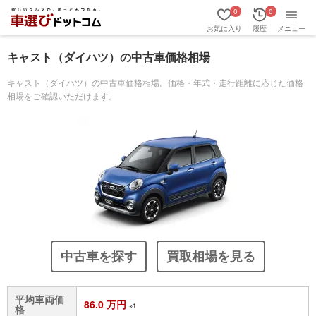
0
0
お気に入り
履歴
メニュー
キャスト（ダイハツ）の中古車価格相場
キャスト（ダイハツ）の中古車価格相場。価格・年式・走行距離に応じた価格
相場をご確認いただけます。
中古車を探す
買取相場を見る
平均車両価
86.0 万円
※1
格