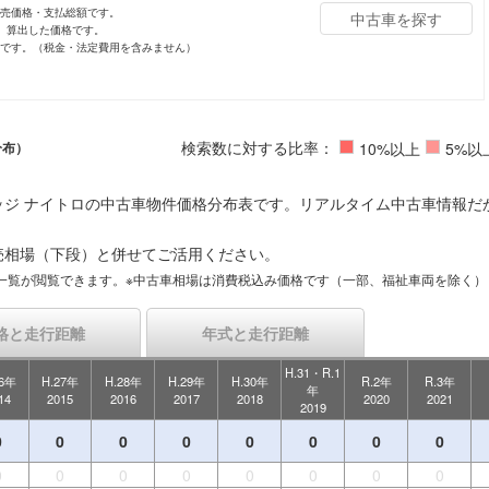
小売価格・支払総額です。
中古車を探す
し、算出した価格です。
値です。（税金・法定費用を含みません）
検索数に対する比率：
分布）
10%以上
5%以
ッジ ナイトロの中古車物件価格分布表です。リアルタイム中古車情報だ
売相場（下段）と併せてご活用ください。
一覧が閲覧できます。※中古車相場は消費税込み価格です（一部、福祉車両を除く）
格と走行距離
年式と走行距離
H.31・R.1
26年
H.27年
H.28年
H.29年
H.30年
R.2年
R.3年
年
14
2015
2016
2017
2018
2020
2021
2019
0
0
0
0
0
0
0
0
0
0
0
0
0
0
0
0