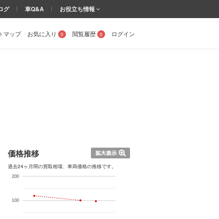
ログ
車Q&A
お役立ち情報
トマップ
お気に入り
閲覧履歴
ログイン
0
0
価格推移
過去24ヶ月間の買取相場、車両価格の推移です。
200
100