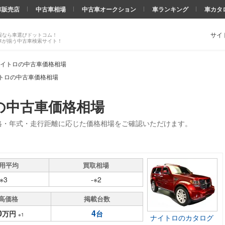
車販売店
中古車相場
中古車オークション
車ランキング
車カタ
サイ
報なら車選びドットコム！
車が揃う中古車検索サイト！
イトロの中古車価格相場
トロの中古車価格相場
の中古車価格相場
格・年式・走行距離に応じた価格相場をご確認いただけます。
用平均
買取相場
-※3
-※2
高価格
掲載台数
0
4
万円
台
※1
ナイトロのカタログ