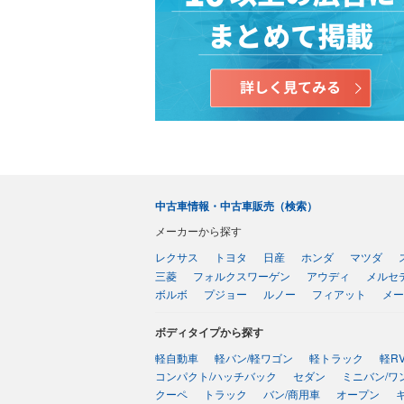
中古車情報・中古車販売（検索）
メーカーから探す
レクサス
トヨタ
日産
ホンダ
マツダ
三菱
フォルクスワーゲン
アウディ
メルセ
ボルボ
プジョー
ルノー
フィアット
メー
ボディタイプから探す
軽自動車
軽バン/軽ワゴン
軽トラック
軽R
コンパクト/ハッチバック
セダン
ミニバン/ワ
クーペ
トラック
バン/商用車
オープン