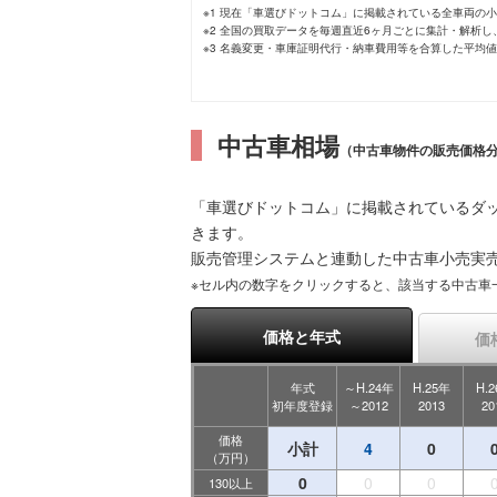
※1 現在「車選びドットコム」に掲載されている全車両の
※2 全国の買取データを毎週直近6ヶ月ごとに集計・解析
※3 名義変更・車庫証明代行・納車費用等を合算した平均
中古車相場
（中古車物件の販売価格
「車選びドットコム」に掲載されているダ
きます。
販売管理システムと連動した中古車小売実
※セル内の数字をクリックすると、該当する中古車
価格と年式
価
年式
～H.24年
H.25年
H.
初年度登録
～2012
2013
20
価格
小計
4
0
（万円）
0
0
0
130以上