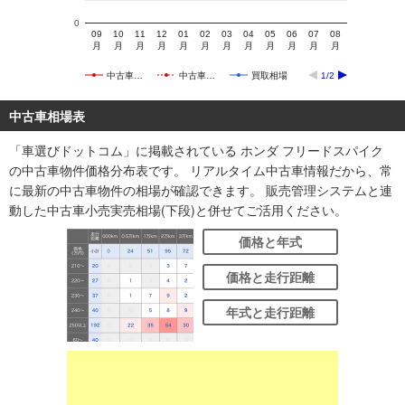
0
09
10
11
12
01
02
03
04
05
06
07
08
月
月
月
月
月
月
月
月
月
月
月
月
中古車…
中古車…
買取相場
1/2
中古車相場表
「車選びドットコム」に掲載されている ホンダ フリードスパイク
の中古車物件価格分布表です。 リアルタイム中古車情報だから、常
に最新の中古車物件の相場が確認できます。 販売管理システムと連
動した中古車小売実売相場(下段)と併せてご活用ください。
価格と年式
価格と走行距離
年式と走行距離