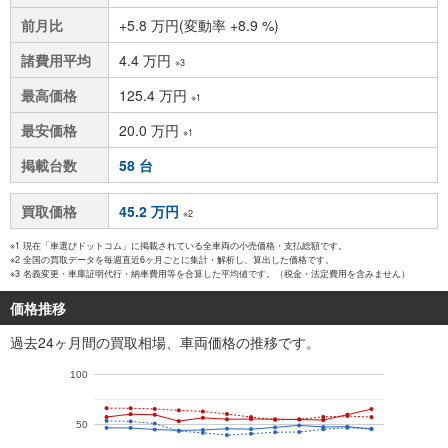
前月比
+5.8 万円(変動率 +8.9 %)
諸費用平均
4.4 万円
※3
最高価格
125.4 万円
※1
最安価格
20.0 万円
※1
掲載台数
58 台
買取価格
45.2 万円
※2
※1 現在「車選びドットコム」に掲載されている全車両の小売価格・支払総額です。
※2 全国の買取データを毎週直近6ヶ月ごとに集計・解析し、算出した価格です。
※3 名義変更・車庫証明代行・納車費用等を合算した平均値です。（税金・法定費用を含みません）
価格推移
過去24ヶ月間の買取相場、車両価格の推移です。
100
50