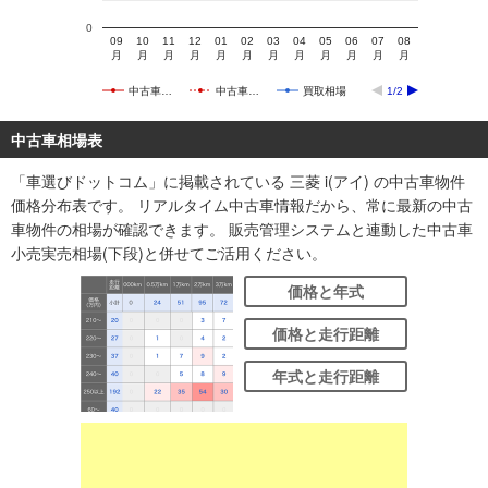
0
09
10
11
12
01
02
03
04
05
06
07
08
月
月
月
月
月
月
月
月
月
月
月
月
中古車…
中古車…
買取相場
1/2
中古車相場表
「車選びドットコム」に掲載されている 三菱 i(アイ) の中古車物件
価格分布表です。 リアルタイム中古車情報だから、常に最新の中古
車物件の相場が確認できます。 販売管理システムと連動した中古車
小売実売相場(下段)と併せてご活用ください。
価格と年式
価格と走行距離
年式と走行距離