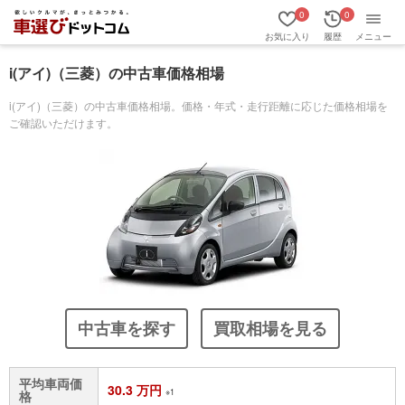
0
0
お気に入り
履歴
メニュー
i(アイ)（三菱）の中古車価格相場
i(アイ)（三菱）の中古車価格相場。価格・年式・走行距離に応じた価格相場を
ご確認いただけます。
中古車を探す
買取相場を見る
平均車両価
30.3 万円
※1
格