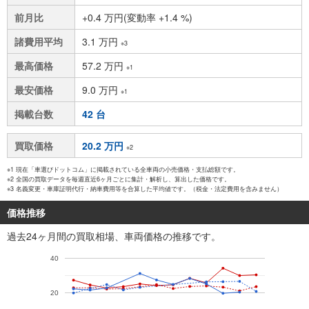
前月比
+0.4 万円(変動率 +1.4 %)
諸費用平均
3.1 万円
※3
最高価格
57.2 万円
※1
最安価格
9.0 万円
※1
掲載台数
42 台
買取価格
20.2 万円
※2
※1 現在「車選びドットコム」に掲載されている全車両の小売価格・支払総額です。
※2 全国の買取データを毎週直近6ヶ月ごとに集計・解析し、算出した価格です。
※3 名義変更・車庫証明代行・納車費用等を合算した平均値です。（税金・法定費用を含みません）
価格推移
過去24ヶ月間の買取相場、車両価格の推移です。
40
20