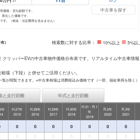
万円
台
※1
中古車を探す
小売価格・支払総額です。
し、算出した価格です。
値です。（税金・法定費用を含みません）
検索数に対する比率：
分布）
10%以上
5%以
 クリッパーEVの中古車物件価格分布表です。リアルタイム中古車情
売相場（下段）と併せてご活用ください。
一覧が閲覧できます。※中古車相場は消費税込み価格です（一部、福祉車両を除く）
格と走行距離
年式と走行距離
H.31・R.1
26年
H.27年
H.28年
H.29年
H.30年
R.2年
R.3年
年
14
2015
2016
2017
2018
2020
2021
2019
0
0
0
0
0
0
0
0
0
0
0
0
0
0
0
0