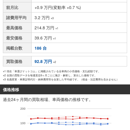
前月比
+0.9 万円(変動率 +0.7 %)
諸費用平均
3.2 万円
※3
最高価格
214.8 万円
※1
最安価格
39.6 万円
※1
掲載台数
186 台
買取価格
92.8 万円
※2
※1 現在「車選びドットコム」に掲載されている全車両の小売価格・支払総額です。
※2 全国の買取データを毎週直近6ヶ月ごとに集計・解析し、算出した価格です。
※3 名義変更・車庫証明代行・納車費用等を合算した平均値です。（税金・法定費用を含みません）
価格推移
過去24ヶ月間の買取相場、車両価格の推移です。
200
100