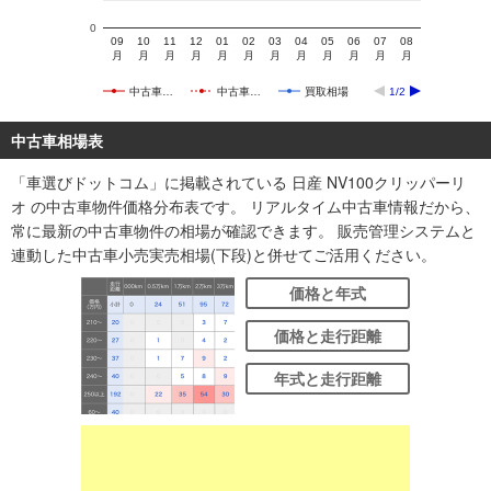
0
09
10
11
12
01
02
03
04
05
06
07
08
月
月
月
月
月
月
月
月
月
月
月
月
中古車…
中古車…
買取相場
1/2
中古車相場表
「車選びドットコム」に掲載されている 日産 NV100クリッパーリ
オ の中古車物件価格分布表です。 リアルタイム中古車情報だから、
常に最新の中古車物件の相場が確認できます。 販売管理システムと
連動した中古車小売実売相場(下段)と併せてご活用ください。
価格と年式
価格と走行距離
年式と走行距離