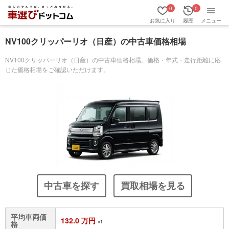
0
0
お気に入り
履歴
メニュー
NV100クリッパーリオ（日産）の中古車価格相場
NV100クリッパーリオ（日産）の中古車価格相場。価格・年式・走行距離に応
じた価格相場をご確認いただけます。
中古車を探す
買取相場を見る
平均車両価
132.0 万円
※1
格