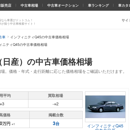
車販売店
中古車相場
中古車オークション
車ランキング
車カタ
サイ
報なら車選びドットコム！
車が揃う中古車検索サイト！
古車
インフィニティQ45の中古車価格相場
ィニティQ45の中古車価格相場
（日産）の中古車価格相場
相場。価格・年式・走行距離に応じた価格相場をご確認いただけます。
用平均
買取相場
-※3
-※2
高価格
掲載台数
0
3
万円
台
※1
インフィニティQ45
のカタログ