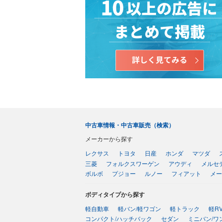
中古車情報・中古車販売（検索）
メーカーから探す
レクサス
トヨタ
日産
ホンダ
マツダ
三菱
フォルクスワーゲン
アウディ
メルセ
ボルボ
プジョー
ルノー
フィアット
メー
ボディタイプから探す
軽自動車
軽バン/軽ワゴン
軽トラック
軽R
コンパクト/ハッチバック
セダン
ミニバン/ワ