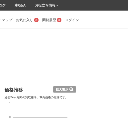
ログ
車Q&A
お役立ち情報
トマップ
お気に入り
閲覧履歴
ログイン
0
0
価格推移
過去24ヶ月間の買取相場、車両価格の推移です。
1
0