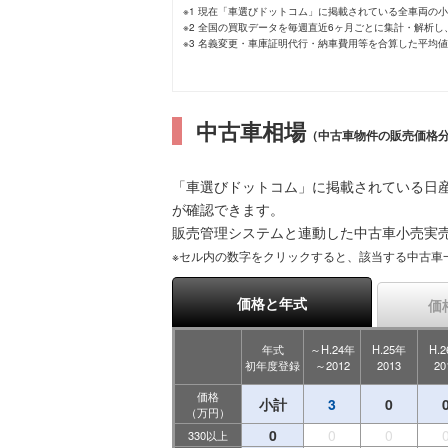
※1 現在「車選びドットコム」に掲載されている全車両の
※2 全国の買取データを毎週直近6ヶ月ごとに集計・解析
※3 名義変更・車庫証明代行・納車費用等を合算した平均
中古車相場
（中古車物件の販売価格
「車選びドットコム」に掲載されている日産
が確認できます。
販売管理システムと連動した中古車小売実
※セル内の数字をクリックすると、該当する中古車
価格と年式
価
年式
～H.24年
H.25年
H.
初年度登録
～2012
2013
20
価格
小計
3
0
（万円）
0
0
0
330以上