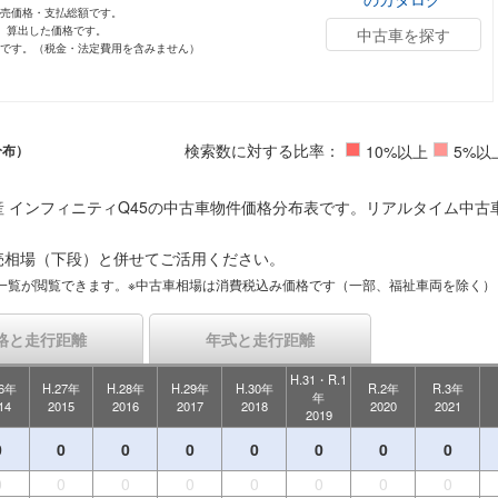
小売価格・支払総額です。
し、算出した価格です。
中古車を探す
値です。（税金・法定費用を含みません）
検索数に対する比率：
分布）
10%以上
5%以
 インフィニティQ45の中古車物件価格分布表です。リアルタイム中古
売相場（下段）と併せてご活用ください。
一覧が閲覧できます。※中古車相場は消費税込み価格です（一部、福祉車両を除く）
格と走行距離
年式と走行距離
H.31・R.1
26年
H.27年
H.28年
H.29年
H.30年
R.2年
R.3年
年
14
2015
2016
2017
2018
2020
2021
2019
0
0
0
0
0
0
0
0
0
0
0
0
0
0
0
0