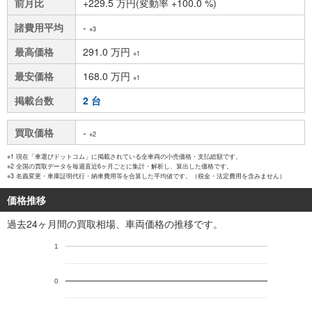
前月比
+229.5 万円(変動率 +100.0 %)
諸費用平均
-
※3
最高価格
291.0 万円
※1
最安価格
168.0 万円
※1
掲載台数
2 台
買取価格
-
※2
※1 現在「車選びドットコム」に掲載されている全車両の小売価格・支払総額です。
※2 全国の買取データを毎週直近6ヶ月ごとに集計・解析し、算出した価格です。
※3 名義変更・車庫証明代行・納車費用等を合算した平均値です。（税金・法定費用を含みません）
価格推移
過去24ヶ月間の買取相場、車両価格の推移です。
1
0