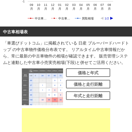
-1
09
10
11
12
01
02
03
04
05
06
07
08
月
月
月
月
月
月
月
月
月
月
月
月
中古車…
中古車…
買取相場
1/2
中古車相場表
「車選びドットコム」に掲載されている 日産 ブルーバードハードト
ップ の中古車物件価格分布表です。 リアルタイム中古車情報だか
ら、常に最新の中古車物件の相場が確認できます。 販売管理システ
ムと連動した中古車小売実売相場(下段)と併せてご活用ください。
価格と年式
価格と走行距離
年式と走行距離