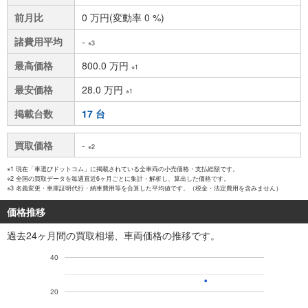
前月比
0 万円(変動率 0 %)
諸費用平均
-
※3
最高価格
800.0 万円
※1
最安価格
28.0 万円
※1
掲載台数
17 台
買取価格
-
※2
※1 現在「車選びドットコム」に掲載されている全車両の小売価格・支払総額です。
※2 全国の買取データを毎週直近6ヶ月ごとに集計・解析し、算出した価格です。
※3 名義変更・車庫証明代行・納車費用等を合算した平均値です。（税金・法定費用を含みません）
価格推移
過去24ヶ月間の買取相場、車両価格の推移です。
40
20