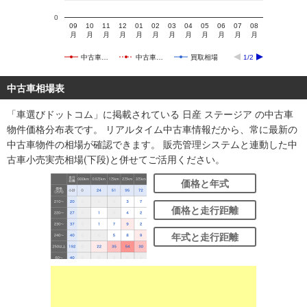
0
09
10
11
12
01
02
03
04
05
06
07
08
月
月
月
月
月
月
月
月
月
月
月
月
中古車…
中古車…
買取相場
1/2
中古車相場表
「車選びドットコム」に掲載されている 日産 ステージア の中古車
物件価格分布表です。 リアルタイム中古車情報だから、常に最新の
中古車物件の相場が確認できます。 販売管理システムと連動した中
古車小売実売相場(下段)と併せてご活用ください。
価格と年式
価格と走行距離
年式と走行距離