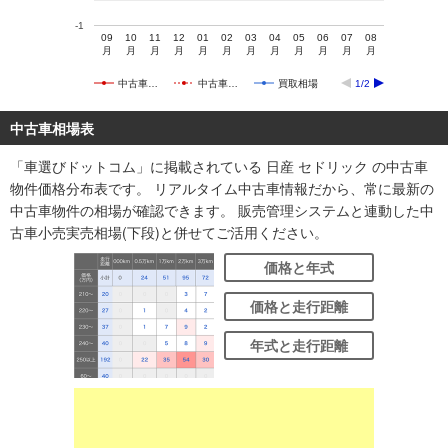
-1
09
10
11
12
01
02
03
04
05
06
07
08
月
月
月
月
月
月
月
月
月
月
月
月
中古車…
中古車…
買取相場
1/2
中古車相場表
「車選びドットコム」に掲載されている 日産 セドリック の中古車
物件価格分布表です。 リアルタイム中古車情報だから、常に最新の
中古車物件の相場が確認できます。 販売管理システムと連動した中
古車小売実売相場(下段)と併せてご活用ください。
価格と年式
価格と走行距離
年式と走行距離