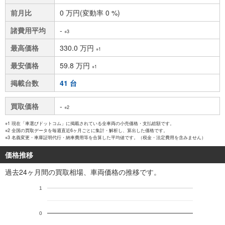
前月比
0 万円(変動率 0 %)
諸費用平均
-
※3
最高価格
330.0 万円
※1
最安価格
59.8 万円
※1
掲載台数
41 台
買取価格
-
※2
※1 現在「車選びドットコム」に掲載されている全車両の小売価格・支払総額です。
※2 全国の買取データを毎週直近6ヶ月ごとに集計・解析し、算出した価格です。
※3 名義変更・車庫証明代行・納車費用等を合算した平均値です。（税金・法定費用を含みません）
価格推移
過去24ヶ月間の買取相場、車両価格の推移です。
1
0