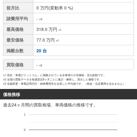
前月比
0 万円(変動率 0 %)
諸費用平均
-
※3
最高価格
318.0 万円
※1
最安価格
77.0 万円
※1
掲載台数
20 台
買取価格
-
※2
※1 現在「車選びドットコム」に掲載されている全車両の小売価格・支払総額です。
※2 全国の買取データを毎週直近6ヶ月ごとに集計・解析し、算出した価格です。
※3 名義変更・車庫証明代行・納車費用等を合算した平均値です。（税金・法定費用を含みません）
価格推移
過去24ヶ月間の買取相場、車両価格の推移です。
1
0