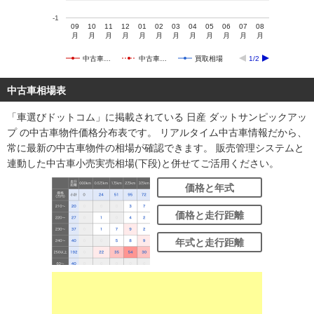
-1
09
10
11
12
01
02
03
04
05
06
07
08
月
月
月
月
月
月
月
月
月
月
月
月
中古車…
中古車…
買取相場
1/2
中古車相場表
「車選びドットコム」に掲載されている 日産 ダットサンピックアッ
プ の中古車物件価格分布表です。 リアルタイム中古車情報だから、
常に最新の中古車物件の相場が確認できます。 販売管理システムと
連動した中古車小売実売相場(下段)と併せてご活用ください。
価格と年式
価格と走行距離
年式と走行距離