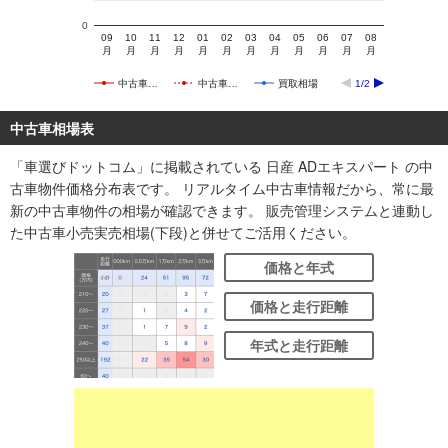
0
09
10
11
12
01
02
03
04
05
06
07
08
月
月
月
月
月
月
月
月
月
月
月
月
中古車…
中古車…
買取相場
1/2
中古車相場表
「車選びドットコム」に掲載されている 日産 ADエキスパート の中
古車物件価格分布表です。 リアルタイム中古車情報だから、常に最
新の中古車物件の相場が確認できます。 販売管理システムと連動し
た中古車小売実売相場(下段)と併せてご活用ください。
価格と年式
価格と走行距離
年式と走行距離