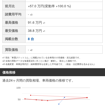
前月比
+57.0 万円(変動率 +100.0 %)
諸費用平均
-
※3
最高価格
91.6 万円
※1
最安価格
38.8 万円
※1
掲載台数
8 台
買取価格
-
※2
※1 現在「車選びドットコム」に掲載されている全車両の小売価格・支払総額です。
※2 全国の買取データを毎週直近6ヶ月ごとに集計・解析し、算出した価格です。
※3 名義変更・車庫証明代行・納車費用等を合算した平均値です。（税金・法定費用を含みません）
価格推移
過去24ヶ月間の買取相場、車両価格の推移です。
100
50