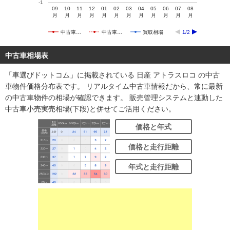
-1
09
10
11
12
01
02
03
04
05
06
07
08
月
月
月
月
月
月
月
月
月
月
月
月
中古車…
中古車…
買取相場
1/2
中古車相場表
「車選びドットコム」に掲載されている 日産 アトラスロコ の中古
車物件価格分布表です。 リアルタイム中古車情報だから、常に最新
の中古車物件の相場が確認できます。 販売管理システムと連動した
中古車小売実売相場(下段)と併せてご活用ください。
価格と年式
価格と走行距離
年式と走行距離