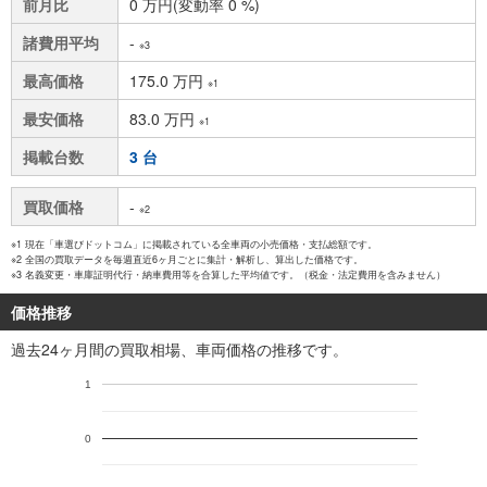
前月比
0 万円(変動率 0 %)
諸費用平均
-
※3
最高価格
175.0 万円
※1
最安価格
83.0 万円
※1
掲載台数
3 台
買取価格
-
※2
※1 現在「車選びドットコム」に掲載されている全車両の小売価格・支払総額です。
※2 全国の買取データを毎週直近6ヶ月ごとに集計・解析し、算出した価格です。
※3 名義変更・車庫証明代行・納車費用等を合算した平均値です。（税金・法定費用を含みません）
価格推移
過去24ヶ月間の買取相場、車両価格の推移です。
1
0