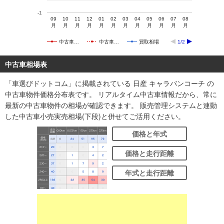
-1
09
10
11
12
01
02
03
04
05
06
07
08
月
月
月
月
月
月
月
月
月
月
月
月
中古車…
中古車…
買取相場
1/2
中古車相場表
「車選びドットコム」に掲載されている 日産 キャラバンコーチ の
中古車物件価格分布表です。 リアルタイム中古車情報だから、常に
最新の中古車物件の相場が確認できます。 販売管理システムと連動
した中古車小売実売相場(下段)と併せてご活用ください。
価格と年式
価格と走行距離
年式と走行距離