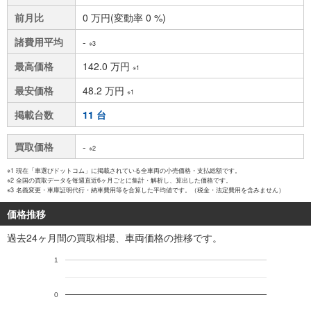
前月比
0 万円(変動率 0 %)
諸費用平均
-
※3
最高価格
142.0 万円
※1
最安価格
48.2 万円
※1
掲載台数
11 台
買取価格
-
※2
※1 現在「車選びドットコム」に掲載されている全車両の小売価格・支払総額です。
※2 全国の買取データを毎週直近6ヶ月ごとに集計・解析し、算出した価格です。
※3 名義変更・車庫証明代行・納車費用等を合算した平均値です。（税金・法定費用を含みません）
価格推移
過去24ヶ月間の買取相場、車両価格の推移です。
1
0