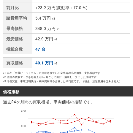
前月比
+23.2 万円(変動率 +17.0 %)
諸費用平均
5.4 万円
※3
最高価格
348.0 万円
※1
最安価格
42.9 万円
※1
掲載台数
47 台
買取価格
49.1 万円
※2
※1 現在「車選びドットコム」に掲載されている全車両の小売価格・支払総額です。
※2 全国の買取データを毎週直近6ヶ月ごとに集計・解析し、算出した価格です。
※3 名義変更・車庫証明代行・納車費用等を合算した平均値です。（税金・法定費用を含みません）
価格推移
過去24ヶ月間の買取相場、車両価格の推移です。
200
100