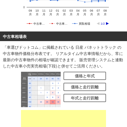
0
09
10
11
12
01
02
03
04
05
06
07
08
月
月
月
月
月
月
月
月
月
月
月
月
中古車…
中古車…
買取相場
1/2
中古車相場表
「車選びドットコム」に掲載されている 日産 バネットトラック の
中古車物件価格分布表です。 リアルタイム中古車情報だから、常に
最新の中古車物件の相場が確認できます。 販売管理システムと連動
した中古車小売実売相場(下段)と併せてご活用ください。
価格と年式
価格と走行距離
年式と走行距離