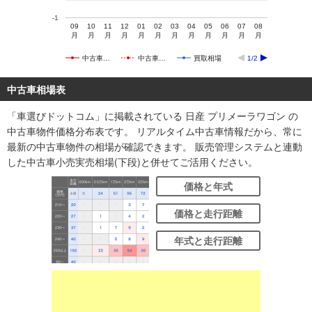
-1
09
10
11
12
01
02
03
04
05
06
07
08
月
月
月
月
月
月
月
月
月
月
月
月
中古車…
中古車…
買取相場
1/2
中古車相場表
「車選びドットコム」に掲載されている 日産 プリメーラワゴン の
中古車物件価格分布表です。 リアルタイム中古車情報だから、常に
最新の中古車物件の相場が確認できます。 販売管理システムと連動
した中古車小売実売相場(下段)と併せてご活用ください。
価格と年式
価格と走行距離
年式と走行距離