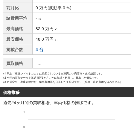
前月比
0 万円(変動率 0 %)
諸費用平均
-
※3
最高価格
82.0 万円
※1
最安価格
48.0 万円
※1
掲載台数
4 台
買取価格
-
※2
※1 現在「車選びドットコム」に掲載されている全車両の小売価格・支払総額です。
※2 全国の買取データを毎週直近6ヶ月ごとに集計・解析し、算出した価格です。
※3 名義変更・車庫証明代行・納車費用等を合算した平均値です。（税金・法定費用を含みません）
価格推移
過去24ヶ月間の買取相場、車両価格の推移です。
1
0