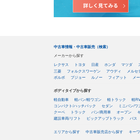
中古車情報・中古車販売（検索）
メーカーから探す
レクサス
トヨタ
日産
ホンダ
マツダ
三菱
フォルクスワーゲン
アウディ
メルセ
ボルボ
プジョー
ルノー
フィアット
メー
ボディタイプから探す
軽自動車
軽バン/軽ワゴン
軽トラック
軽R
コンパクト/ハッチバック
セダン
ミニバン/ワ
クーペ
トラック
バン/商用車
オープン
建設車両/リフト
ピックアップトラック
バス
エリアから探す
中古車販売店から探す
キーワ