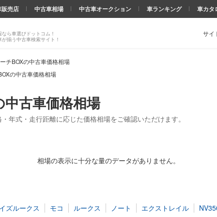
車販売店
中古車相場
中古車オークション
車ランキング
車カタ
サイ
報なら車選びドットコム！
車が揃う中古車検索サイト！
ーチBOXの中古車価格相場
BOXの中古車価格相場
の中古車価格相場
格・年式・走行距離に応じた価格相場をご確認いただけます。
相場の表示に十分な量のデータがありません。
イズルークス
モコ
ルークス
ノート
エクストレイル
NV3