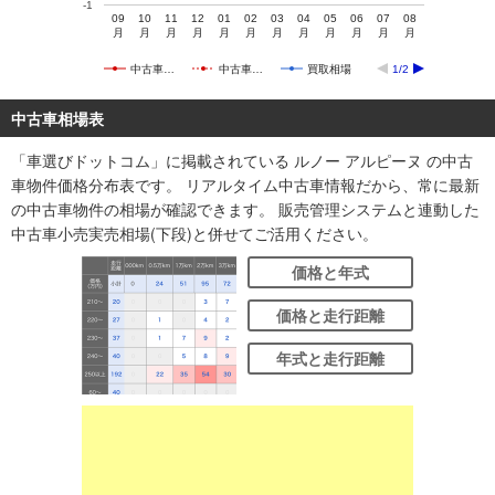
-1
09
10
11
12
01
02
03
04
05
06
07
08
月
月
月
月
月
月
月
月
月
月
月
月
中古車…
中古車…
買取相場
1/2
中古車相場表
「車選びドットコム」に掲載されている ルノー アルピーヌ の中古
車物件価格分布表です。 リアルタイム中古車情報だから、常に最新
の中古車物件の相場が確認できます。 販売管理システムと連動した
中古車小売実売相場(下段)と併せてご活用ください。
価格と年式
価格と走行距離
年式と走行距離