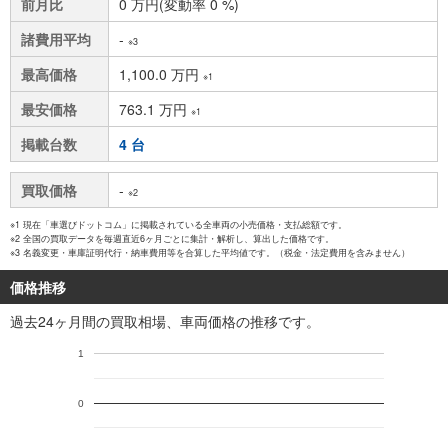
前月比
0 万円(変動率 0 %)
諸費用平均
-
※3
最高価格
1,100.0 万円
※1
最安価格
763.1 万円
※1
掲載台数
4 台
買取価格
-
※2
※1 現在「車選びドットコム」に掲載されている全車両の小売価格・支払総額です。
※2 全国の買取データを毎週直近6ヶ月ごとに集計・解析し、算出した価格です。
※3 名義変更・車庫証明代行・納車費用等を合算した平均値です。（税金・法定費用を含みません）
価格推移
過去24ヶ月間の買取相場、車両価格の推移です。
1
0