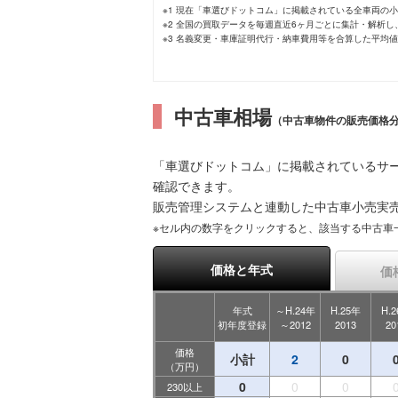
※1 現在「車選びドットコム」に掲載されている全車両の
※2 全国の買取データを毎週直近6ヶ月ごとに集計・解析
※3 名義変更・車庫証明代行・納車費用等を合算した平均
中古車相場
（中古車物件の販売価格
「車選びドットコム」に掲載されているサー
確認できます。
販売管理システムと連動した中古車小売実
※セル内の数字をクリックすると、該当する中古車
価格と年式
価
年式
～H.24年
H.25年
H.
初年度登録
～2012
2013
20
価格
小計
2
0
（万円）
0
0
0
230以上