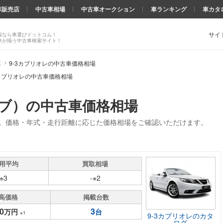
車販売店
中古車相場
中古車オークション
車ランキング
車カタ
サイ
報なら車選びドットコム！
車が揃う中古車検索サイト！
車
9-3カブリオレの中古車価格相場
3カブリオレの中古車価格相場
ーブ）の中古車価格相場
場。価格・年式・走行距離に応じた価格相場をご確認いただけます。
用平均
買取相場
-※3
-※2
高価格
掲載台数
0
3
万円
台
※1
9-3カブリオレのカタ
ログ