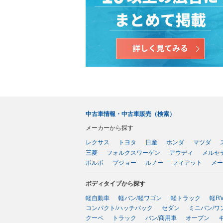
中古車情報・中古車販売（検索）
メーカーから探す
レクサス
トヨタ
日産
ホンダ
マツダ
三菱
フォルクスワーゲン
アウディ
メルセ
ボルボ
プジョー
ルノー
フィアット
メー
ボディタイプから探す
軽自動車
軽バン/軽ワゴン
軽トラック
軽R
コンパクト/ハッチバック
セダン
ミニバン/ワ
クーペ
トラック
バン/商用車
オープン