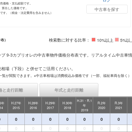
小売価格・支払総額です。
し、算出した価格です。
中古車を探す
値です。（税金・法定費用を含みません）
検索数に対する比率：
分布）
10%以上
5%以
ブ 9-3カブリオレの中古車物件価格分布表です。リアルタイム中古車
売相場（下段）と併せてご活用ください。
一覧が閲覧できます。※中古車相場は消費税込み価格です（一部、福祉車両を除く）
格と走行距離
年式と走行距離
H.31・R.1
26年
H.27年
H.28年
H.29年
H.30年
R.2年
R.3年
年
14
2015
2016
2017
2018
2020
2021
2019
0
0
0
0
0
0
0
0
0
0
0
0
0
0
0
0