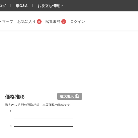
ログ
車Q&A
お役立ち情報
トマップ
お気に入り
閲覧履歴
ログイン
0
0
価格推移
過去24ヶ月間の買取相場、車両価格の推移です。
1
0