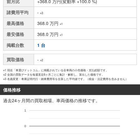
前月比
+368.0 万円(変動率 +100.0 %)
諸費用平均
-
※3
最高価格
368.0 万円
※1
最安価格
368.0 万円
※1
掲載台数
1 台
買取価格
-
※2
※1 現在「車選びドットコム」に掲載されている全車両の小売価格・支払総額です。
※2 全国の買取データを毎週直近6ヶ月ごとに集計・解析し、算出した価格です。
※3 名義変更・車庫証明代行・納車費用等を合算した平均値です。（税金・法定費用を含みません）
価格推移
過去24ヶ月間の買取相場、車両価格の推移です。
1
0