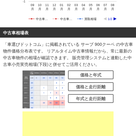
-1
09
10
11
12
01
02
03
04
05
06
07
08
月
月
月
月
月
月
月
月
月
月
月
月
中古車…
中古車…
買取相場
1/2
中古車相場表
「車選びドットコム」に掲載されている サーブ 900クーペ の中古車
物件価格分布表です。 リアルタイム中古車情報だから、常に最新の
中古車物件の相場が確認できます。 販売管理システムと連動した中
古車小売実売相場(下段)と併せてご活用ください。
価格と年式
価格と走行距離
年式と走行距離