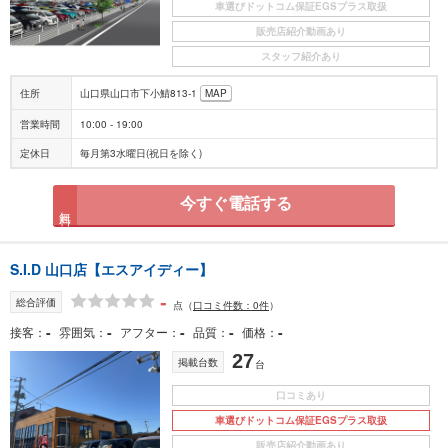
車選びドットコム保証EGSプラス取扱
販売店紹介動画あり
スタッフ紹介あり
住所
山口県山口市下小鯖813-1
MAP
営業時間
10:00 - 19:00
定休日
毎月第3水曜日(祝日を除く)
今すぐ電話する
無料
S.I.D 山口店【エスアイディー】
-
総合評価
点
（
口コミ件数：0件
）
-
-
-
-
-
接客
雰囲気
アフター
品質
価格
27
掲載台数
台
口コミあり
車選びドットコム保証EGSプラス取扱
販売店紹介動画あり