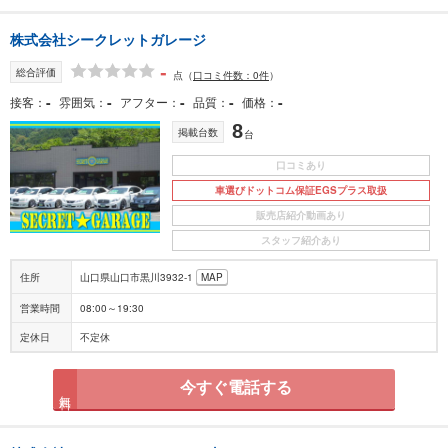
株式会社シークレットガレージ
-
総合評価
点
（
口コミ件数：0件
）
-
-
-
-
-
接客
雰囲気
アフター
品質
価格
8
掲載台数
台
口コミあり
車選びドットコム保証EGSプラス取扱
販売店紹介動画あり
スタッフ紹介あり
住所
山口県山口市黒川3932-1
MAP
営業時間
08:00～19:30
定休日
不定休
今すぐ電話する
無料