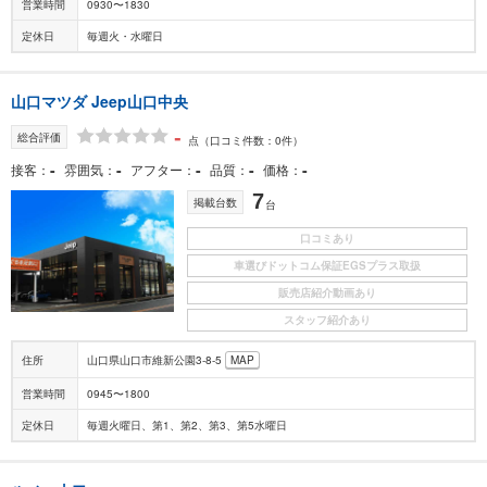
営業時間
0930〜1830
定休日
毎週火・水曜日
山口マツダ Jeep山口中央
-
総合評価
点
（口コミ件数：0件）
-
-
-
-
-
接客
雰囲気
アフター
品質
価格
7
掲載台数
台
口コミあり
車選びドットコム保証EGSプラス取扱
販売店紹介動画あり
スタッフ紹介あり
住所
山口県山口市維新公園3-8-5
MAP
営業時間
0945〜1800
定休日
毎週火曜日、第1、第2、第3、第5水曜日