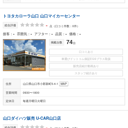
トヨタカローラ山口 山口マイカーセンター
-
総合評価
点
（口コミ件数：0件）
-
-
-
-
-
接客
雰囲気
アフター
品質
価格
74
掲載台数
台
口コミあり
車選びドットコム保証EGSプラス取扱
販売店紹介動画あり
スタッフ紹介あり
住所
山口県山口市小郡新町5-4-1
MAP
営業時間
0930〜1800
定休日
毎週月曜日火曜日
山口ダイハツ販売 U-CAR山口店
-
総合評価