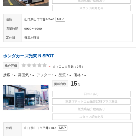
販売店紹介動画あり
スタッフ紹介あり
住所
山口県山口市葵1-2-40
MAP
営業時間
0900〜1900
定休日
毎週水曜日
ホンダカーズ光東 N SPOT
-
総合評価
点
（口コミ件数：0件）
-
-
-
-
-
接客
雰囲気
アフター
品質
価格
15
掲載台数
台
口コミあり
車選びドットコム保証EGSプラス取扱
販売店紹介動画あり
スタッフ紹介あり
住所
山口県山口市平井718-1
MAP