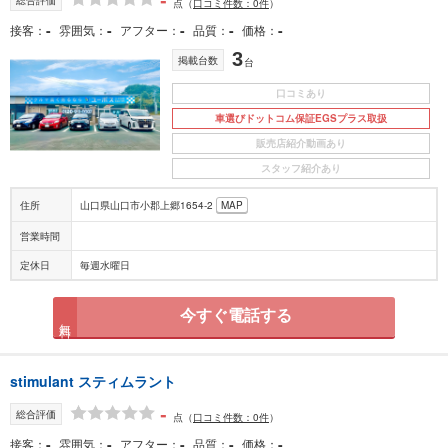
点
（
口コミ件数：0件
）
-
-
-
-
-
接客
雰囲気
アフター
品質
価格
3
掲載台数
台
口コミあり
車選びドットコム保証EGSプラス取扱
販売店紹介動画あり
スタッフ紹介あり
住所
山口県山口市小郡上郷1654-2
MAP
営業時間
定休日
毎週水曜日
今すぐ電話する
無料
stimulant スティムラント
-
総合評価
点
（
口コミ件数：0件
）
-
-
-
-
-
接客
雰囲気
アフター
品質
価格