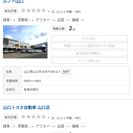
ルノー山口
-
総合評価
点
（口コミ件数：0件）
-
-
-
-
-
接客
雰囲気
アフター
品質
価格
2
掲載台数
台
口コミあり
車選びドットコム保証EGSプラス取扱
販売店紹介動画あり
スタッフ紹介あり
住所
山口県山口市大内千坊6-2-1
MAP
営業時間
0930〜1800
定休日
毎週水曜日
山口トヨタ自動車 山口店
-
総合評価
点
（口コミ件数：0件）
-
-
-
-
-
接客
雰囲気
アフター
品質
価格