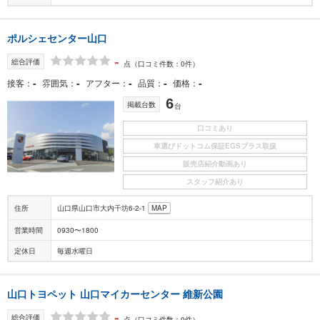
ポルシェセンター山口
-
総合評価
点
（口コミ件数：0件）
-
-
-
-
-
接客
雰囲気
アフター
品質
価格
6
掲載台数
台
口コミあり
車選びドットコム保証EGSプラス取扱
販売店紹介動画あり
スタッフ紹介あり
住所
山口県山口市大内千坊6-2-1
MAP
営業時間
0930〜1800
定休日
毎週水曜日
山口トヨペット 山口マイカーセンター 維新公園
-
総合評価
点
（口コミ件数：0件）