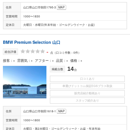
住所
山口県山口市朝田1795-3
MAP
営業時間
1000〜1830
定休日
火曜日・水曜日(年末年始・ゴールデンウイーク・お盆)
BMW Premium Selection 山口
-
総合評価
点
（口コミ件数：0件）
-
-
-
-
-
接客
雰囲気
アフター
品質
価格
14
掲載台数
台
口コミあり
車選びドットコム保証EGSプラス取扱
販売店紹介動画あり
スタッフ紹介あり
住所
山口県山口市朝田1618-1
MAP
営業時間
1000〜1800
定休日
火曜日・第2水曜日・ゴールデンウィーク・お盆・年末年始