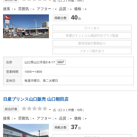
点
（口コミ件数：0件）
-
-
-
-
-
接客
雰囲気
アフター
品質
価格
40
掲載台数
台
口コミあり
車選びドットコム保証EGSプラス取扱
販売店紹介動画あり
スタッフ紹介あり
住所
山口県山口市葵2-8-17
MAP
営業時間
1000〜1800
定休日
毎週月曜日、第二火曜日
日産プリンス山口販売 山口朝田店
-
総合評価
点
（口コミ件数：0件）
-
-
-
-
-
接客
雰囲気
アフター
品質
価格
37
掲載台数
台