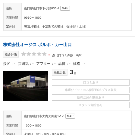
住所
山口県山口市下小鯖835-1
MAP
営業時間
0930〜1800
定休日
毎週月曜日、不定期で火曜日、祝日(除く土日)
株式会社オージス ボルボ・カー山口
-
総合評価
点
（口コミ件数：0件）
-
-
-
-
-
接客
雰囲気
アフター
品質
価格
3
掲載台数
台
口コミあり
車選びドットコム保証EGSプラス取扱
販売店紹介動画あり
スタッフ紹介あり
住所
山口県山口市大内矢田南1-1-8
MAP
営業時間
1000〜1800
定休日
火曜日、第1・第3・第5水曜日