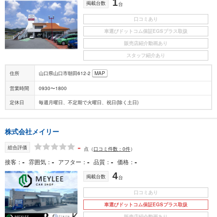
1
掲載台数
台
口コミあり
車選びドットコム保証EGSプラス取扱
販売店紹介動画あり
スタッフ紹介あり
住所
山口県山口市朝田612-2
MAP
営業時間
0930〜1800
定休日
毎週月曜日、不定期で火曜日、祝日(除く土日)
株式会社メイリー
-
総合評価
点
（
口コミ件数：0件
）
-
-
-
-
-
接客
雰囲気
アフター
品質
価格
4
掲載台数
台
口コミあり
車選びドットコム保証EGSプラス取扱
販売店紹介動画あり