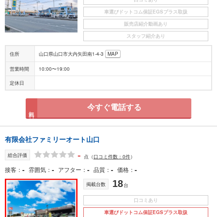
車選びドットコム保証EGSプラス取扱
販売店紹介動画あり
スタッフ紹介あり
住所
山口県山口市大内矢田南1-4-3
MAP
営業時間
10:00〜19:00
定休日
今すぐ電話する
無料
有限会社ファミリーオート山口
-
総合評価
点
（
口コミ件数：0件
）
-
-
-
-
-
接客
雰囲気
アフター
品質
価格
18
掲載台数
台
口コミあり
車選びドットコム保証EGSプラス取扱