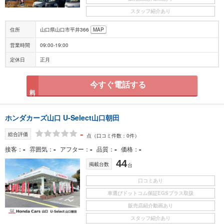
スタッフ紹介あり
住所
山口県山口市平井366
MAP
営業時間
09:00-19:00
定休日
正月
今すぐ電話する
無料
ホンダカーズ山口 U-Select山口朝田
-
総合評価
点
（口コミ件数：0件）
-
-
-
-
-
接客
雰囲気
アフター
品質
価格
44
掲載台数
台
口コミあり
車選びドットコム保証EGSプラス取扱
販売店紹介動画あり
スタッフ紹介あり