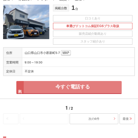
1
掲載台数
台
口コミあり
車選びドットコム保証EGSプラス取扱
販売店紹介動画あり
スタッフ紹介あり
住所
山口県山口市小郡新町5-7
MAP
営業時間
9:00～19:00
定休日
不定休
今すぐ電話する
無料
1
/ 2
次の6件
最後