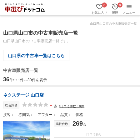
0
0
お気に入り
履歴
メニュー
山口県山口市の中古車販売店一覧
山口県山口市の中古車販売店一覧
山口県山口市の中古車販売店一覧です。
山口県の中古車一覧はこちら
中古車販売店一覧
36
件中 1件～30件を表示
ネクステージ 山口店
-
総合評価
点
（
口コミ件数：0件
）
-
-
-
-
-
接客
雰囲気
アフター
品質
価格
269
掲載台数
台
口コミあり