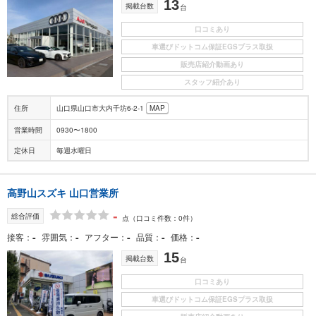
13
掲載台数
台
口コミあり
車選びドットコム保証EGSプラス取扱
販売店紹介動画あり
スタッフ紹介あり
住所
山口県山口市大内千坊6-2-1
MAP
営業時間
0930〜1800
定休日
毎週水曜日
高野山スズキ 山口営業所
-
総合評価
点
（口コミ件数：0件）
-
-
-
-
-
接客
雰囲気
アフター
品質
価格
15
掲載台数
台
口コミあり
車選びドットコム保証EGSプラス取扱