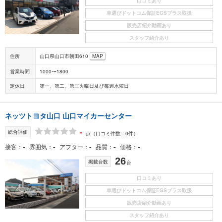
口コミあり
車選びドットコム保証EGSプラス取扱
販売店紹介動画あり
スタッフ紹介あり
住所
山口県山口市朝田610
MAP
営業時間
1000〜1800
定休日
第一、第二、第三火曜日及び毎週水曜日
ネッツトヨタ山口 山口マイカーセンター
-
総合評価
点
（口コミ件数：0件）
-
-
-
-
-
接客
雰囲気
アフター
品質
価格
26
掲載台数
台
口コミあり
車選びドットコム保証EGSプラス取扱
販売店紹介動画あり
スタッフ紹介あり