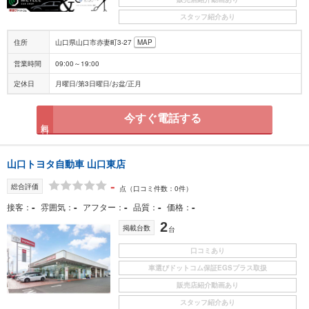
スタッフ紹介あり
住所
山口県山口市赤妻町3-27
MAP
営業時間
09:00～19:00
定休日
月曜日/第3日曜日/お盆/正月
今すぐ電話する
無料
山口トヨタ自動車 山口東店
-
総合評価
点
（口コミ件数：0件）
-
-
-
-
-
接客
雰囲気
アフター
品質
価格
2
掲載台数
台
口コミあり
車選びドットコム保証EGSプラス取扱
販売店紹介動画あり
スタッフ紹介あり