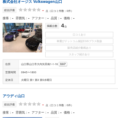
株式会社オージス Volkswagen山口
-
総合評価
点
（口コミ件数：0件）
-
-
-
-
-
接客
雰囲気
アフター
品質
価格
4
掲載台数
台
口コミあり
車選びドットコム保証EGSプラス取扱
販売店紹介動画あり
スタッフ紹介あり
住所
山口県山口市大内矢田南1-1-16
MAP
営業時間
0945〜1800
定休日
火曜日 第1 第3 第5水曜日
アウディ山口
-
総合評価
点
（口コミ件数：0件）
-
-
-
-
-
接客
雰囲気
アフター
品質
価格