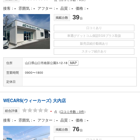
-
-
-
-
-
接客
雰囲気
アフター
品質
価格
39
掲載台数
台
口コミあり
車選びドットコム保証EGSプラス取扱
販売店紹介動画あり
スタッフ紹介あり
住所
山口県山口市維新公園3-12-18
MAP
営業時間
0900〜1800
定休日
WECARS(ウィーカーズ) 大内店
-
総合評価
点
（
口コミ件数：0件
）
-
-
-
-
-
接客
雰囲気
アフター
品質
価格
76
掲載台数
台
口コミあり