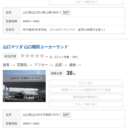
スタッフ紹介あり
住所
山口県山口市小郡上郷1845-1
MAP
営業時間
0900〜1900
定休日
年中無休(年末年始、ゴールデンウィーク、盆等の休業日を除く)
山口マツダ 山口朝田ユーカーランド
-
総合評価
点
（口コミ件数：0件）
-
-
-
-
-
接客
雰囲気
アフター
品質
価格
38
掲載台数
台
口コミあり
車選びドットコム保証EGSプラス取扱
販売店紹介動画あり
スタッフ紹介あり
住所
山口県山口市大字朝田1075-1
MAP
営業時間
0945〜1800