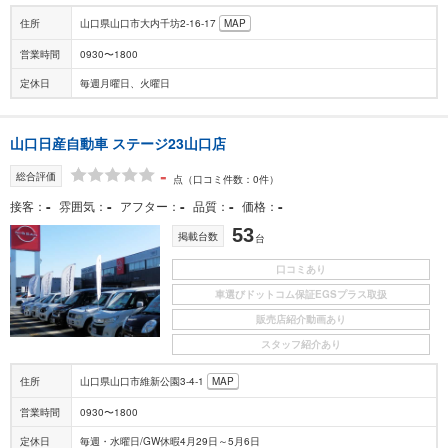
住所
山口県山口市大内千坊2-16-17
MAP
営業時間
0930〜1800
定休日
毎週月曜日、火曜日
山口日産自動車 ステージ23山口店
-
総合評価
点
（口コミ件数：0件）
-
-
-
-
-
接客
雰囲気
アフター
品質
価格
53
掲載台数
台
口コミあり
車選びドットコム保証EGSプラス取扱
販売店紹介動画あり
スタッフ紹介あり
住所
山口県山口市維新公園3-4-1
MAP
営業時間
0930〜1800
定休日
毎週・水曜日/GW休暇4月29日～5月6日