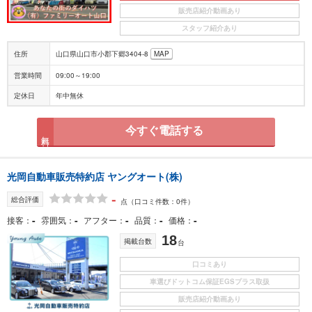
販売店紹介動画あり
スタッフ紹介あり
住所
山口県山口市小郡下郷3404-8
MAP
営業時間
09:00～19:00
定休日
年中無休
今すぐ電話する
無料
光岡自動車販売特約店 ヤングオート(株)
-
総合評価
点
（口コミ件数：0件）
-
-
-
-
-
接客
雰囲気
アフター
品質
価格
18
掲載台数
台
口コミあり
車選びドットコム保証EGSプラス取扱
販売店紹介動画あり