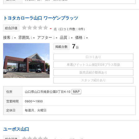
トヨタカローラ山口 ワーゲンプラッツ
-
総合評価
点
（口コミ件数：0件）
-
-
-
-
-
接客
雰囲気
アフター
品質
価格
7
掲載台数
台
口コミあり
車選びドットコム保証EGSプラス取扱
販売店紹介動画あり
スタッフ紹介あり
住所
山口県山口市維新公園3丁目4-10
MAP
営業時間
0900〜1900
定休日
毎週月、火曜日
ユーポス山口
-
総合評価