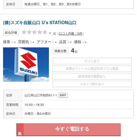
定休日
毎週火曜日、第1、第2、第3、第5水曜日
(株)スズキ自販山口 U’s STATION山口
-
総合評価
点
（
口コミ件数：0件
）
-
-
-
-
-
接客
雰囲気
アフター
品質
価格
4
掲載台数
台
口コミあり
車選びドットコム保証EGSプラス取扱
販売店紹介動画あり
スタッフ紹介あり
住所
山口県山口市朝田611-1
MAP
営業時間
10:00～18:30
定休日
水曜日・第2火曜日
今すぐ電話する
無料