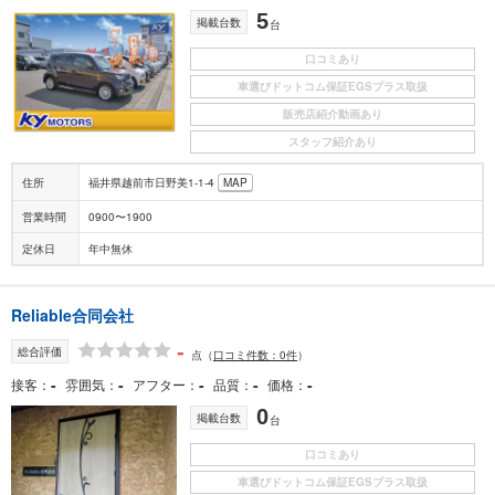
5
掲載台数
台
口コミあり
車選びドットコム保証EGSプラス取扱
販売店紹介動画あり
スタッフ紹介あり
住所
福井県越前市日野美1-1-4
MAP
営業時間
0900〜1900
定休日
年中無休
Reliable合同会社
-
総合評価
点
（
口コミ件数：0件
）
-
-
-
-
-
接客
雰囲気
アフター
品質
価格
0
掲載台数
台
口コミあり
車選びドットコム保証EGSプラス取扱