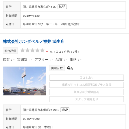
住所
福井県越前市家久町46-27
MAP
営業時間
0930〜1830
定休日
毎週月曜日及び、第一・第三火曜日は定休日
株式会社ホンダベルノ福井 武生店
-
総合評価
点
（口コミ件数：0件）
-
-
-
-
-
接客
雰囲気
アフター
品質
価格
4
掲載台数
台
口コミあり
車選びドットコム保証EGSプラス取扱
販売店紹介動画あり
スタッフ紹介あり
住所
福井県越前市本保町24-20-2
MAP
営業時間
0915〜1900
定休日
毎週水曜日 第一木曜日