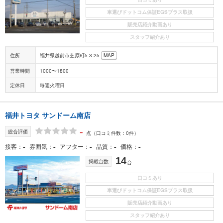
車選びドットコム保証EGSプラス取扱
販売店紹介動画あり
スタッフ紹介あり
住所
福井県越前市芝原町5-3-25
MAP
営業時間
1000〜1800
定休日
毎週火曜日
福井トヨタ サンドーム南店
-
総合評価
点
（口コミ件数：0件）
-
-
-
-
-
接客
雰囲気
アフター
品質
価格
14
掲載台数
台
口コミあり
車選びドットコム保証EGSプラス取扱
販売店紹介動画あり
スタッフ紹介あり