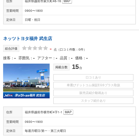
住所
福井県越前市家久町46-16
MAP
営業時間
0900〜1800
定休日
日曜・祝日
ネッツトヨタ福井 武生店
-
総合評価
点
（口コミ件数：0件）
-
-
-
-
-
接客
雰囲気
アフター
品質
価格
15
掲載台数
台
口コミあり
車選びドットコム保証EGSプラス取扱
販売店紹介動画あり
スタッフ紹介あり
住所
福井県越前市横市町4字1-1
MAP
営業時間
0930〜1900
定休日
毎週月曜日/第一・第三火曜日