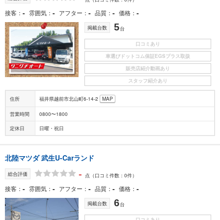
-
-
-
-
-
接客
雰囲気
アフター
品質
価格
5
掲載台数
台
口コミあり
車選びドットコム保証EGSプラス取扱
販売店紹介動画あり
スタッフ紹介あり
住所
福井県越前市北山町6-14-2
MAP
営業時間
0800〜1800
定休日
日曜・祝日
北陸マツダ 武生U-Carランド
-
総合評価
点
（口コミ件数：0件）
-
-
-
-
-
接客
雰囲気
アフター
品質
価格
6
掲載台数
台
口コミあり