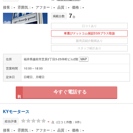
-
-
-
-
-
接客
雰囲気
アフター
品質
価格
7
掲載台数
台
口コミあり
車選びドットコム保証EGSプラス取扱
販売店紹介動画あり
スタッフ紹介あり
住所
福井県越前市芝原2丁目3-25仲村ビル2階
MAP
営業時間
10:00～18:00
定休日
日曜日、月曜日
今すぐ電話する
無料
KYモータース
-
総合評価
点
（口コミ件数：0件）
-
-
-
-
-
接客
雰囲気
アフター
品質
価格