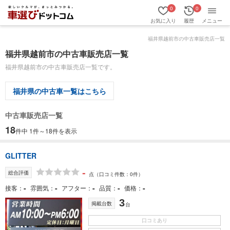
0
0
お気に入り
履歴
メニュー
福井県越前市の中古車販売店一覧
福井県越前市の中古車販売店一覧
福井県越前市の中古車販売店一覧です。
福井県の中古車一覧はこちら
中古車販売店一覧
18
件中 1件～18件を表示
GLITTER
-
総合評価
点
（口コミ件数：0件）
-
-
-
-
-
接客
雰囲気
アフター
品質
価格
3
掲載台数
台
口コミあり