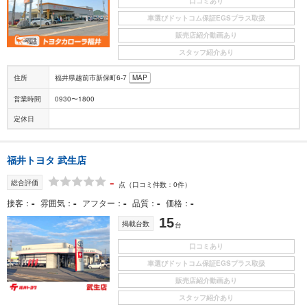
口コミあり
車選びドットコム保証EGSプラス取扱
販売店紹介動画あり
スタッフ紹介あり
住所
福井県越前市新保町6-7
MAP
営業時間
0930〜1800
定休日
福井トヨタ 武生店
-
総合評価
点
（口コミ件数：0件）
-
-
-
-
-
接客
雰囲気
アフター
品質
価格
15
掲載台数
台
口コミあり
車選びドットコム保証EGSプラス取扱
販売店紹介動画あり
スタッフ紹介あり