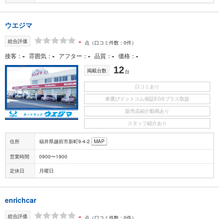
ウエジマ
-
総合評価
点
（口コミ件数：0件）
-
-
-
-
-
接客
雰囲気
アフター
品質
価格
12
掲載台数
台
口コミあり
車選びドットコム保証EGSプラス取扱
販売店紹介動画あり
スタッフ紹介あり
住所
福井県越前市新町9-4-2
MAP
営業時間
0900〜1900
定休日
月曜日
enrichcar
-
総合評価
点
（
口コミ件数：0件
）