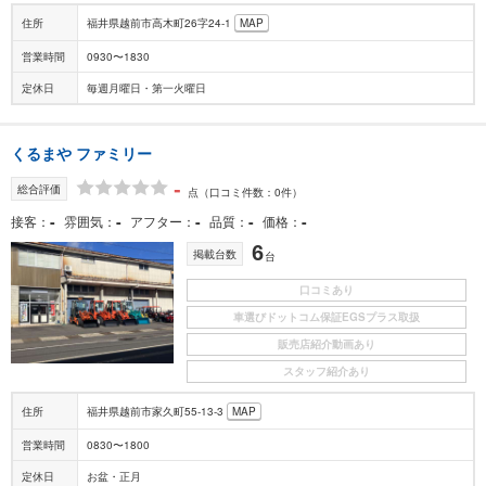
住所
福井県越前市高木町26字24-1
MAP
営業時間
0930〜1830
定休日
毎週月曜日・第一火曜日
くるまや ファミリー
-
総合評価
点
（口コミ件数：0件）
-
-
-
-
-
接客
雰囲気
アフター
品質
価格
6
掲載台数
台
口コミあり
車選びドットコム保証EGSプラス取扱
販売店紹介動画あり
スタッフ紹介あり
住所
福井県越前市家久町55-13-3
MAP
営業時間
0830〜1800
定休日
お盆・正月