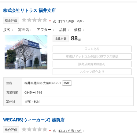
株式会社リトラス 福井支店
-
総合評価
点
（口コミ件数：0件）
-
-
-
-
-
接客
雰囲気
アフター
品質
価格
88
掲載台数
台
口コミあり
車選びドットコム保証EGSプラス取扱
販売店紹介動画あり
スタッフ紹介あり
住所
福井県越前市大屋町48-8-1
MAP
営業時間
0845〜1745
定休日
日曜・祝日
WECARS(ウィーカーズ) 越前店
-
総合評価
点
（
口コミ件数：0件
）