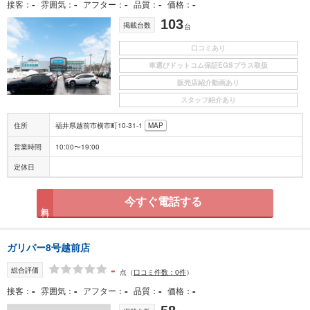
-
-
-
-
-
接客
雰囲気
アフター
品質
価格
103
掲載台数
台
口コミあり
車選びドットコム保証EGSプラス取扱
販売店紹介動画あり
スタッフ紹介あり
住所
福井県越前市横市町10-31-1
MAP
営業時間
10:00〜19:00
定休日
今すぐ電話する
無料
ガリバー8号越前店
-
総合評価
点
（
口コミ件数：0件
）
-
-
-
-
-
接客
雰囲気
アフター
品質
価格