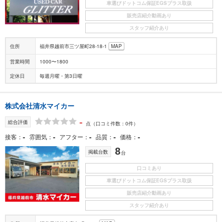
車選びドットコム保証EGSプラス取扱
販売店紹介動画あり
スタッフ紹介あり
住所
福井県越前市三ツ屋町28-18-1
MAP
営業時間
1000〜1800
定休日
毎週月曜・第3日曜
株式会社清水マイカー
-
総合評価
点
（口コミ件数：0件）
-
-
-
-
-
接客
雰囲気
アフター
品質
価格
8
掲載台数
台
口コミあり
車選びドットコム保証EGSプラス取扱
販売店紹介動画あり
スタッフ紹介あり