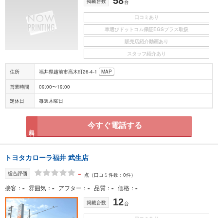
58
掲載台数
台
口コミあり
車選びドットコム保証EGSプラス取扱
販売店紹介動画あり
スタッフ紹介あり
住所
福井県越前市高木町26-4-1
MAP
営業時間
09:00〜19:00
定休日
毎週木曜日
今すぐ電話する
無料
トヨタカローラ福井 武生店
-
総合評価
点
（口コミ件数：0件）
-
-
-
-
-
接客
雰囲気
アフター
品質
価格
12
掲載台数
台