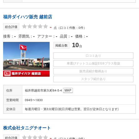
福井ダイハツ販売 越前店
-
総合評価
点
（口コミ件数：0件）
-
-
-
-
-
接客
雰囲気
アフター
品質
価格
10
掲載台数
台
口コミあり
車選びドットコム保証EGSプラス取扱
販売店紹介動画あり
スタッフ紹介あり
住所
福井県越前市家久町64-5-4
MAP
営業時間
0945〜1830
定休日
毎週月曜日・第3火曜日(祝日月曜は営業。翌日が定休日となります)
株式会社タニグチオート
-
総合評価
点
（口コミ件数：0件）