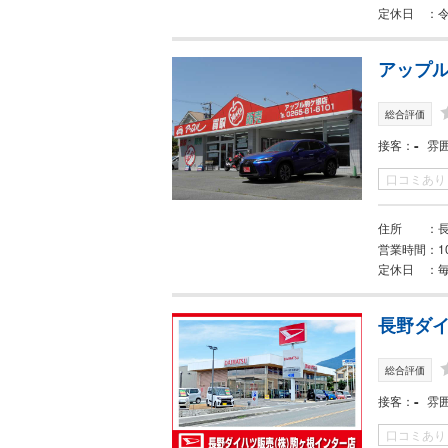
定休日
令
アップル
総合評価
-
接客
雰
口コミあり
住所
営業時間
1
定休日
長野ダイ
総合評価
-
接客
雰
口コミあり