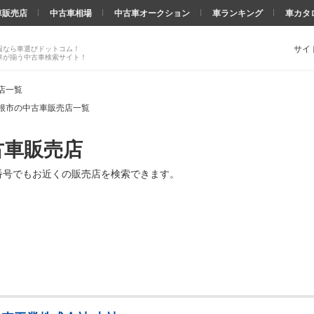
車販売店
中古車相場
中古車オークション
車ランキング
車カタ
サイ
報なら車選びドットコム！
車が揃う中古車検索サイト！
店一覧
根市の中古車販売店一覧
古車販売店
番号でもお近くの販売店を検索できます。