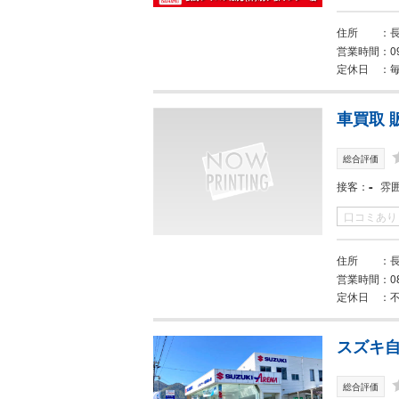
住所
長
営業時間
0
定休日
車買取 
総合評価
-
接客
雰
口コミあり
住所
長
営業時間
0
定休日
スズキ自
総合評価