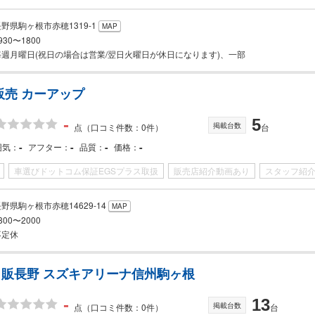
野県駒ヶ根市赤穂1319-1
MAP
930〜1800
毎週月曜日(祝日の場合は営業/翌日火曜日が休日になります)、一部
販売 カーアップ
-
5
掲載台数
点
（口コミ件数：0件）
台
-
-
-
-
囲気
アフター
品質
価格
車選びドットコム保証EGSプラス取扱
販売店紹介動画あり
スタッフ紹
野県駒ヶ根市赤穂14629-14
MAP
800〜2000
不定休
販長野 スズキアリーナ信州駒ヶ根
-
13
掲載台数
点
（口コミ件数：0件）
台