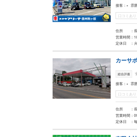
-
接客
雰
口コミあり
住所
営業時間
1
定休日
火
カーサポ
総合評価
-
接客
雰
口コミあり
住所
営業時間
0
定休日