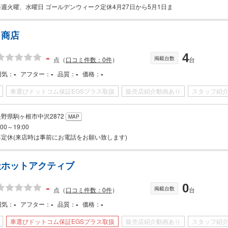
毎週火曜、水曜日 ゴールデンウィーク定休4月27日から5月1日ま
ら商店
-
4
掲載台数
点
（
口コミ件数：0件
）
台
-
-
-
-
囲気
アフター
品質
価格
車選びドットコム保証EGSプラス取扱
販売店紹介動画あり
スタッフ紹
長野県駒ヶ根市中沢2872
MAP
:00～19:00
不定休(来店時は事前にお電話をお願い致します)
社ホットアクティブ
-
0
掲載台数
点
（
口コミ件数：0件
）
台
-
-
-
-
囲気
アフター
品質
価格
車選びドットコム保証EGSプラス取扱
販売店紹介動画あり
スタッフ紹