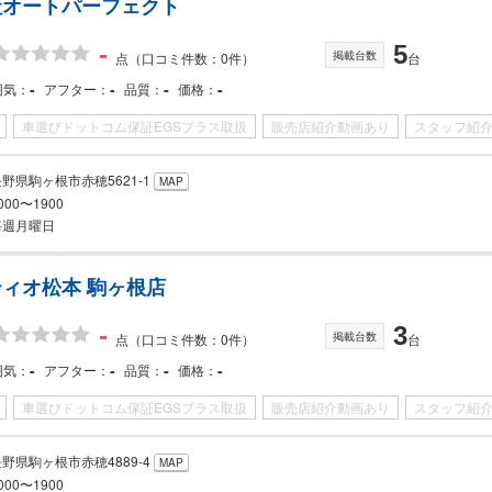
社オートパーフェクト
-
5
掲載台数
点
（口コミ件数：0件）
台
-
-
-
-
囲気
アフター
品質
価格
車選びドットコム保証EGSプラス取扱
販売店紹介動画あり
スタッフ紹
野県駒ヶ根市赤穂5621-1
MAP
000〜1900
毎週月曜日
ィオ松本 駒ヶ根店
-
3
掲載台数
点
（口コミ件数：0件）
台
-
-
-
-
囲気
アフター
品質
価格
車選びドットコム保証EGSプラス取扱
販売店紹介動画あり
スタッフ紹
野県駒ヶ根市赤穂4889-4
MAP
000〜1900