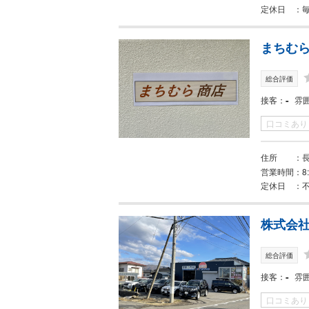
定休日
まちむ
総合評価
-
接客
雰
口コミあり
住所
営業時間
8
定休日
株式会
総合評価
-
接客
雰
口コミあり