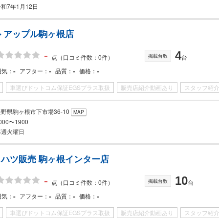
和7年1月12日
 アップル駒ヶ根店
-
4
掲載台数
点
（口コミ件数：0件）
台
-
-
-
-
囲気
アフター
品質
価格
車選びドットコム保証EGSプラス取扱
販売店紹介動画あり
スタッフ紹
長野県駒ヶ根市下市場36-10
MAP
000〜1900
毎週火曜日
ハツ販売 駒ヶ根インター店
-
10
掲載台数
点
（口コミ件数：0件）
台
-
-
-
-
囲気
アフター
品質
価格
車選びドットコム保証EGSプラス取扱
販売店紹介動画あり
スタッフ紹