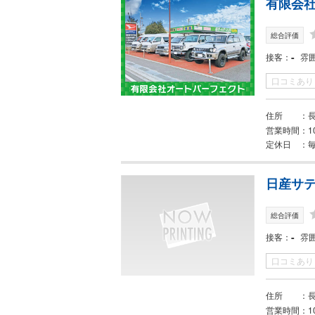
有限会
総合評価
-
接客
雰
口コミあり
住所
長
営業時間
1
定休日
日産サテ
総合評価
-
接客
雰
口コミあり
住所
長
営業時間
1