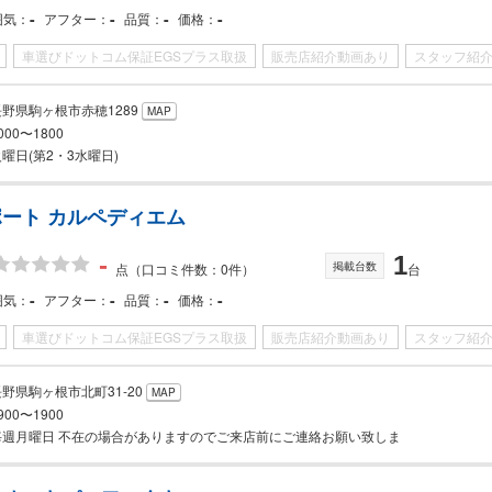
-
-
-
-
囲気
アフター
品質
価格
車選びドットコム保証EGSプラス取扱
販売店紹介動画あり
スタッフ紹
長野県駒ヶ根市赤穂1289
MAP
000〜1800
曜日(第2・3水曜日)
ート カルペディエム
-
1
掲載台数
点
（口コミ件数：0件）
台
-
-
-
-
囲気
アフター
品質
価格
車選びドットコム保証EGSプラス取扱
販売店紹介動画あり
スタッフ紹
長野県駒ヶ根市北町31-20
MAP
900〜1900
毎週月曜日 不在の場合がありますのでご来店前にご連絡お願い致しま