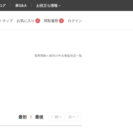
ログ
車Q&A
お役立ち情報
トマップ
お気に入り
閲覧履歴
ログイン
0
0
長野県駒ヶ根市の中古車販売店一覧
最初
1
最後
前へ
次へ