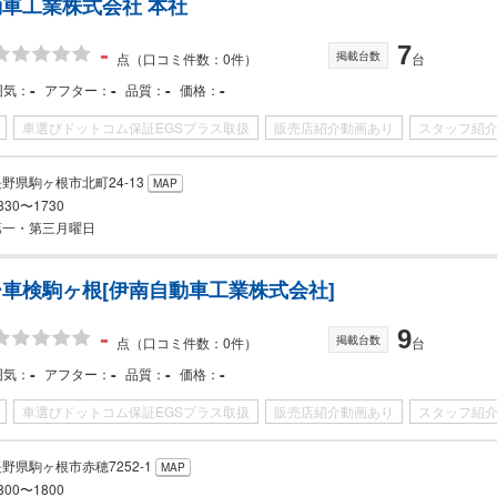
車工業株式会社 本社
-
7
掲載台数
点
（口コミ件数：0件）
台
-
-
-
-
囲気
アフター
品質
価格
車選びドットコム保証EGSプラス取扱
販売店紹介動画あり
スタッフ紹
長野県駒ヶ根市北町24-13
MAP
830〜1730
第一・第三月曜日
車検駒ヶ根[伊南自動車工業株式会社]
-
9
掲載台数
点
（口コミ件数：0件）
台
-
-
-
-
囲気
アフター
品質
価格
車選びドットコム保証EGSプラス取扱
販売店紹介動画あり
スタッフ紹
野県駒ヶ根市赤穂7252-1
MAP
800〜1800