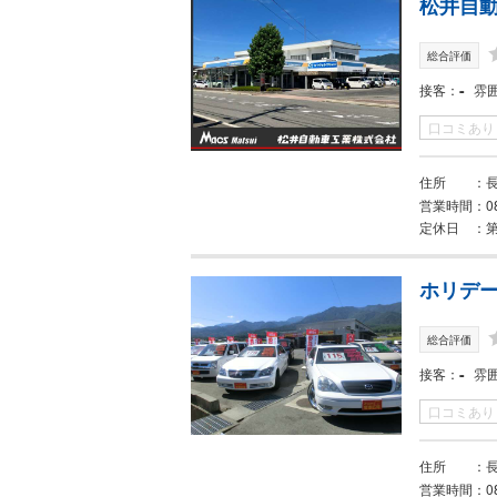
松井自動
総合評価
-
接客
雰
口コミあり
住所
営業時間
0
定休日
ホリデー
総合評価
-
接客
雰
口コミあり
住所
長
営業時間
0