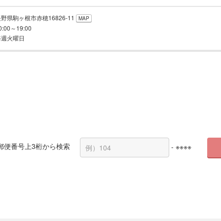
野県駒ヶ根市赤穂16826-11
MAP
0:00～19:00
毎週火曜日
郵便番号上3桁から検索
- ※※※※