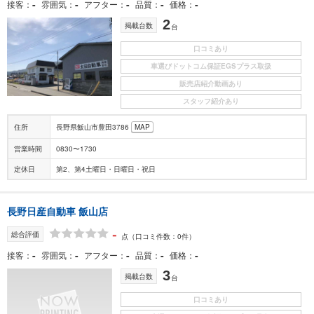
-
-
-
-
-
接客
雰囲気
アフター
品質
価格
2
掲載台数
台
口コミあり
車選びドットコム保証EGSプラス取扱
販売店紹介動画あり
スタッフ紹介あり
住所
長野県飯山市豊田3786
MAP
営業時間
0830〜1730
定休日
第2、第4土曜日・日曜日・祝日
長野日産自動車 飯山店
-
総合評価
点
（口コミ件数：0件）
-
-
-
-
-
接客
雰囲気
アフター
品質
価格
3
掲載台数
台
口コミあり