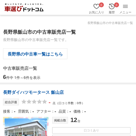
0
0
お気に入り
履歴
メニュー
長野県飯山市の中古車販売店一覧
長野県飯山市の中古車販売店一覧
長野県飯山市の中古車販売店一覧です。
長野県の中古車一覧はこちら
中古車販売店一覧
6
件中 1件～6件を表示
長野ダイハツモータース 飯山店
-
総合評価
点
（口コミ件数：0件）
-
-
-
-
-
接客
雰囲気
アフター
品質
価格
12
掲載台数
台
口コミあり