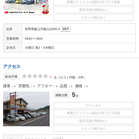
車選びドットコム保証EGSプラス取扱
販売店紹介動画あり
スタッフ紹介あり
住所
長野県飯山市飯山5290-3
MAP
営業時間
0930〜1800
定休日
火曜日 第2・3水曜日
アクセス
-
総合評価
点
（口コミ件数：0件）
-
-
-
-
-
接客
雰囲気
アフター
品質
価格
5
掲載台数
台
口コミあり
車選びドットコム保証EGSプラス取扱
販売店紹介動画あり
スタッフ紹介あり