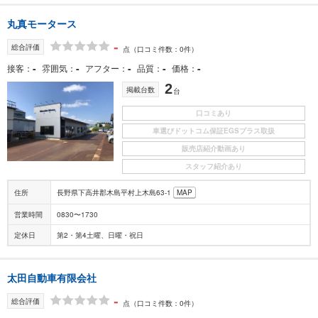
丸真モータース
-
総合評価
点
（口コミ件数：0件）
-
-
-
-
-
接客
雰囲気
アフター
品質
価格
2
掲載台数
台
口コミあり
車選びドットコム保証EGSプラス取扱
販売店紹介動画あり
スタッフ紹介あり
住所
長野県下高井郡木島平村上木島63-1
MAP
営業時間
0830〜1730
定休日
第2・第4土曜、日曜・祝日
太田自動車有限会社
-
総合評価
点
（口コミ件数：0件）