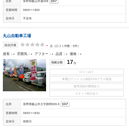
住所
長野県飯山市蓮426
MAP
営業時間
0900〜1900
定休日
不定休
丸山自動車工場
-
総合評価
点
（口コミ件数：0件）
-
-
-
-
-
接客
雰囲気
アフター
品質
価格
17
掲載台数
台
口コミあり
車選びドットコム保証EGSプラス取扱
販売店紹介動画あり
スタッフ紹介あり
住所
長野県飯山市大字静間395-5
MAP
営業時間
0830〜1830
定休日
祝祭日