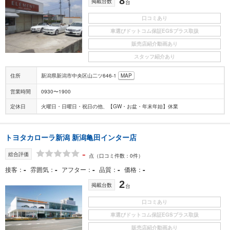
8
掲載台数
台
口コミあり
車選びドットコム保証EGSプラス取扱
販売店紹介動画あり
スタッフ紹介あり
住所
新潟県新潟市中央区山二ツ646-1
MAP
営業時間
0930〜1900
定休日
火曜日・日曜日・祝日の他、【GW・お盆・年末年始】休業
トヨタカローラ新潟 新潟亀田インター店
-
総合評価
点
（口コミ件数：0件）
-
-
-
-
-
接客
雰囲気
アフター
品質
価格
2
掲載台数
台
口コミあり
車選びドットコム保証EGSプラス取扱
販売店紹介動画あり