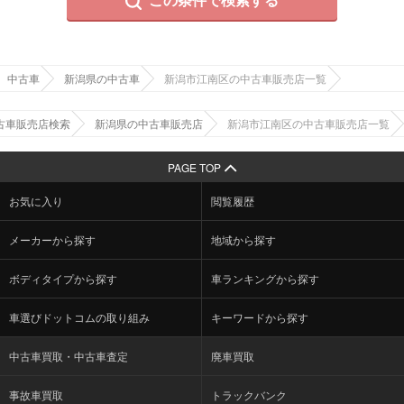
この条件で検索する
中古車
新潟県の中古車
新潟市江南区の中古車販売店一覧
古車販売店検索
新潟県の中古車販売店
新潟市江南区の中古車販売店一覧
PAGE TOP
お気に入り
閲覧履歴
メーカーから探す
地域から探す
ボディタイプから探す
車ランキングから探す
車選びドットコムの取り組み
キーワードから探す
中古車買取・中古車査定
廃車買取
事故車買取
トラックバンク