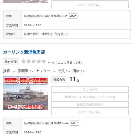
スタッフ紹介あり
住所
新潟県新潟市江南区東早通2-2-2
MAP
営業時間
0930〜1830
定休日
毎週火曜日・水曜日(一部を除く)
カーリンク新潟亀田店
-
総合評価
点
（口コミ件数：0件）
-
-
-
-
-
接客
雰囲気
アフター
品質
価格
11
掲載台数
台
口コミあり
車選びドットコム保証EGSプラス取扱
販売店紹介動画あり
スタッフ紹介あり
住所
新潟県新潟市江南区東早通1-2-44
MAP
営業時間
0930〜1830