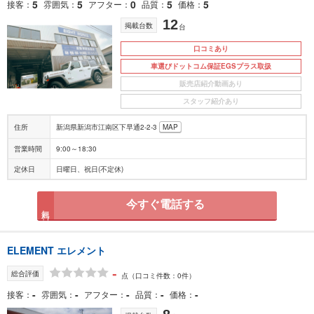
5
5
0
5
5
接客
雰囲気
アフター
品質
価格
12
掲載台数
台
口コミあり
車選びドットコム保証EGSプラス取扱
販売店紹介動画あり
スタッフ紹介あり
住所
新潟県新潟市江南区下早通2-2-3
MAP
営業時間
9:00～18:30
定休日
日曜日、祝日(不定休)
今すぐ電話する
無料
ELEMENT エレメント
-
総合評価
点
（口コミ件数：0件）
-
-
-
-
-
接客
雰囲気
アフター
品質
価格