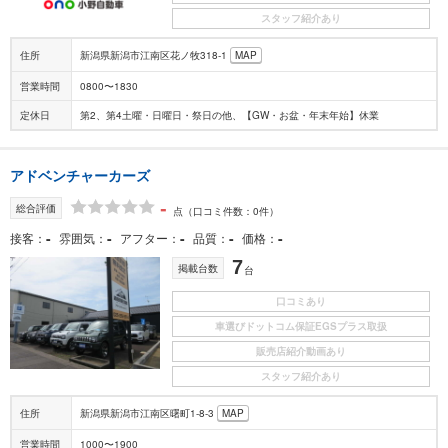
スタッフ紹介あり
住所
新潟県新潟市江南区花ノ牧318-1
MAP
営業時間
0800〜1830
定休日
第2、第4土曜・日曜日・祭日の他、【GW・お盆・年末年始】休業
アドベンチャーカーズ
-
総合評価
点
（口コミ件数：0件）
-
-
-
-
-
接客
雰囲気
アフター
品質
価格
7
掲載台数
台
口コミあり
車選びドットコム保証EGSプラス取扱
販売店紹介動画あり
スタッフ紹介あり
住所
新潟県新潟市江南区曙町1-8-3
MAP
営業時間
1000〜1900