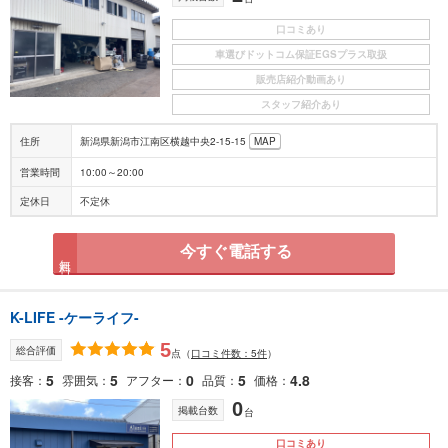
口コミあり
車選びドットコム保証EGSプラス取扱
販売店紹介動画あり
スタッフ紹介あり
住所
新潟県新潟市江南区横越中央2-15-15
MAP
営業時間
10:00～20:00
定休日
不定休
今すぐ電話する
無料
K-LIFE -ケーライフ-
5
総合評価
点
（
口コミ件数：5件
）
5
5
0
5
4.8
接客
雰囲気
アフター
品質
価格
0
掲載台数
台
口コミあり