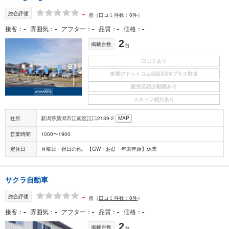
-
総合評価
点
（口コミ件数：0件）
-
-
-
-
-
接客
雰囲気
アフター
品質
価格
2
掲載台数
台
口コミあり
車選びドットコム保証EGSプラス取扱
販売店紹介動画あり
スタッフ紹介あり
住所
新潟県新潟市江南区江口2139-2
MAP
営業時間
1000〜1900
定休日
月曜日・祝日の他、【GW・お盆・年末年始】休業
サクラ自動車
-
総合評価
点
（
口コミ件数：0件
）
-
-
-
-
-
接客
雰囲気
アフター
品質
価格
2
掲載台数
台