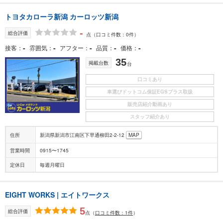
トヨタカローラ新潟 カーロッツ新潟
-
総合評価
点
（口コミ件数：0件）
-
-
-
-
-
接客
雰囲気
アフター
品質
価格
35
掲載台数
台
口コミあり
車選びドットコム保証EGSプラス取扱
販売店紹介動画あり
スタッフ紹介あり
住所
新潟県新潟市江南区下早通柳田2-2-12
MAP
営業時間
0915〜1745
定休日
毎週月曜日
EIGHT WORKS | エイトワークス
5
総合評価
点
（
口コミ件数：1件
）