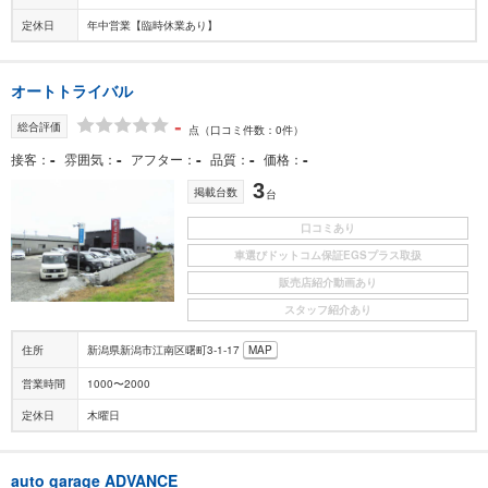
定休日
年中営業【臨時休業あり】
オートトライバル
-
総合評価
点
（口コミ件数：0件）
-
-
-
-
-
接客
雰囲気
アフター
品質
価格
3
掲載台数
台
口コミあり
車選びドットコム保証EGSプラス取扱
販売店紹介動画あり
スタッフ紹介あり
住所
新潟県新潟市江南区曙町3-1-17
MAP
営業時間
1000〜2000
定休日
木曜日
auto garage ADVANCE