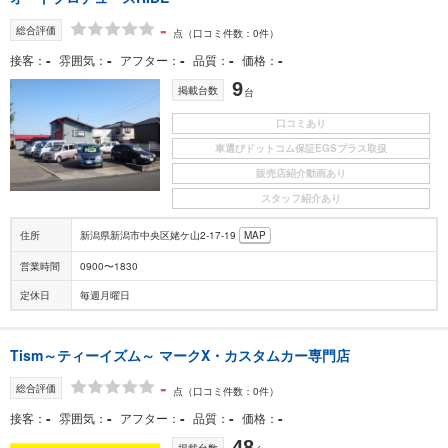
-
総合評価
点
（口コミ件数：0件）
-
-
-
-
-
接客
雰囲気
アフター
品質
価格
9
掲載台数
台
口コミあり
車選びドットコム保証EGSプラス取扱
販売店紹介動画あり
スタッフ紹介あり
住所
新潟県新潟市中央区姥ケ山2-17-19
MAP
営業時間
0900〜1830
定休日
毎週月曜日
Tism～ティーイズム～ マークX・カスタムカー専門店
-
総合評価
点
（口コミ件数：0件）
-
-
-
-
-
接客
雰囲気
アフター
品質
価格
48
掲載台数