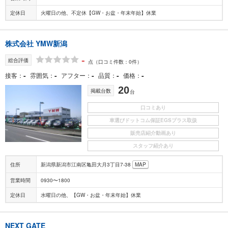
定休日
火曜日の他、不定休【GW・お盆・年末年始】休業
株式会社 YMW新潟
-
総合評価
点
（口コミ件数：0件）
-
-
-
-
-
接客
雰囲気
アフター
品質
価格
20
掲載台数
台
口コミあり
車選びドットコム保証EGSプラス取扱
販売店紹介動画あり
スタッフ紹介あり
住所
新潟県新潟市江南区亀田大月3丁目7-38
MAP
営業時間
0930〜1800
定休日
水曜日の他、【GW・お盆・年末年始】休業
NEXT GATE