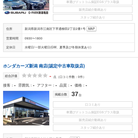
車選びドットコム保証EGSプラス取扱
販売店紹介動画あり
スタッフ紹介あり
住所
新潟県新潟市江南区下早通柳田2丁目2番1号
MAP
営業時間
0930〜1800
定休日
水曜日/一部火曜日(GW、夏季及び冬期休業あり)
ホンダカーズ新潟 南店(認定中古車取扱店)
-
総合評価
点
（口コミ件数：0件）
-
-
-
-
-
接客
雰囲気
アフター
品質
価格
37
掲載台数
台
口コミあり
車選びドットコム保証EGSプラス取扱
販売店紹介動画あり
スタッフ紹介あり