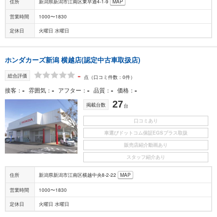
住所
新潟県新潟市江南区東早通4-1-9
MAP
営業時間
1000〜1830
定休日
火曜日 水曜日
ホンダカーズ新潟 横越店(認定中古車取扱店)
-
総合評価
点
（口コミ件数：0件）
-
-
-
-
-
接客
雰囲気
アフター
品質
価格
27
掲載台数
台
口コミあり
車選びドットコム保証EGSプラス取扱
販売店紹介動画あり
スタッフ紹介あり
住所
新潟県新潟市江南区横越中央8-2-22
MAP
営業時間
1000〜1830
定休日
火曜日 水曜日