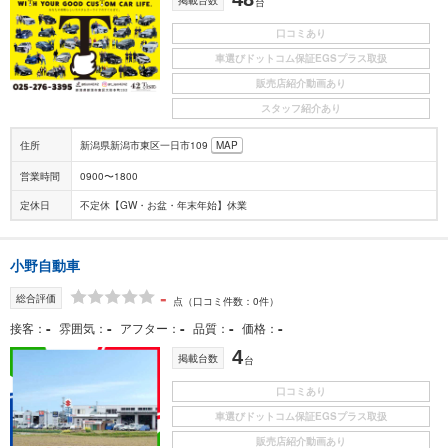
台
口コミあり
車選びドットコム保証EGSプラス取扱
販売店紹介動画あり
スタッフ紹介あり
住所
新潟県新潟市東区一日市109
MAP
営業時間
0900〜1800
定休日
不定休【GW・お盆・年末年始】休業
小野自動車
-
総合評価
点
（口コミ件数：0件）
-
-
-
-
-
接客
雰囲気
アフター
品質
価格
4
掲載台数
台
口コミあり
車選びドットコム保証EGSプラス取扱
販売店紹介動画あり