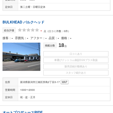
定休日
第二土曜・日曜日定休
BULKHEAD バルクヘッド
-
総合評価
点
（口コミ件数：0件）
-
-
-
-
-
接客
雰囲気
アフター
品質
価格
18
掲載台数
台
口コミあり
車選びドットコム保証EGSプラス取扱
販売店紹介動画あり
スタッフ紹介あり
住所
新潟県新潟市江南区所島2丁目3-17
MAP
営業時間
1000〜2000
定休日
祝・盆・正月
オートプロデュースRIDE