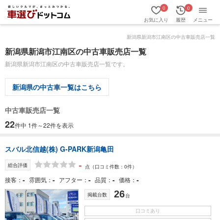
0
0
お気に入り
履歴
メニュー
新潟県新潟市江南区の中古車販売店一覧
新潟県新潟市江南区の中古車販売店一覧
新潟県新潟市江南区の中古車販売店一覧です。
新潟県の中古車一覧はこちら
中古車販売店一覧
22
件中 1件～22件を表示
スバル北信越(株) G-PARK新潟亀田
-
総合評価
点
（口コミ件数：0件）
-
-
-
-
-
接客
雰囲気
アフター
品質
価格
26
掲載台数
台
口コミあり