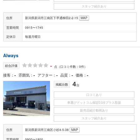
スタッフ紹介あり
住所
新潟県新潟市江南区下早通柳田2-2-15
MAP
営業時間
0915〜1745
定休日
毎週月曜日
Always
-
総合評価
点
（口コミ件数：0件）
-
-
-
-
-
接客
雰囲気
アフター
品質
価格
4
掲載台数
台
口コミあり
車選びドットコム保証EGSプラス取扱
販売店紹介動画あり
スタッフ紹介あり
住所
新潟県新潟市江南区小杉4-5-38
MAP
営業時間
0900〜1800