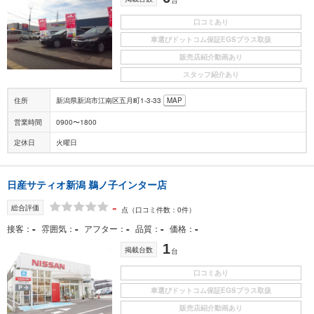
口コミあり
車選びドットコム保証EGSプラス取扱
販売店紹介動画あり
スタッフ紹介あり
住所
新潟県新潟市江南区五月町1-3-33
MAP
営業時間
0900〜1800
定休日
火曜日
日産サティオ新潟 鵜ノ子インター店
-
総合評価
点
（口コミ件数：0件）
-
-
-
-
-
接客
雰囲気
アフター
品質
価格
1
掲載台数
台
口コミあり
車選びドットコム保証EGSプラス取扱
販売店紹介動画あり