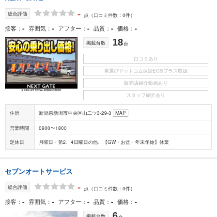
-
総合評価
点
（口コミ件数：0件）
-
-
-
-
-
接客
雰囲気
アフター
品質
価格
18
掲載台数
台
口コミあり
車選びドットコム保証EGSプラス取扱
販売店紹介動画あり
スタッフ紹介あり
住所
新潟県新潟市中央区山二ツ3-29-3
MAP
営業時間
0900〜1800
定休日
月曜日・第2、4日曜日の他、【GW・お盆・年末年始】休業
セブンオートサービス
-
総合評価
点
（口コミ件数：0件）
-
-
-
-
-
接客
雰囲気
アフター
品質
価格
6
掲載台数
台