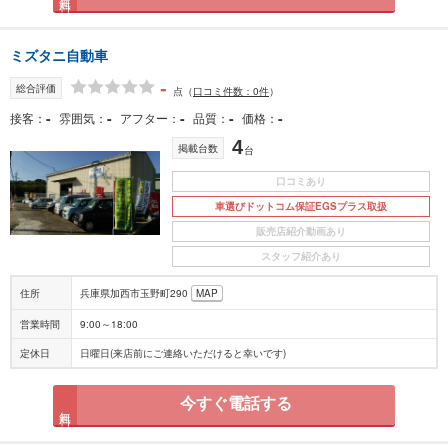
ミズタニ自動車
-
総合評価
点
（
口コミ件数：0件
）
-
-
-
-
-
接客
雰囲気
アフター
品質
価格
4
掲載台数
台
口コミあり
車選びドットコム保証EGSプラス取扱
販売店紹介動画あり
スタッフ紹介あり
住所
兵庫県加西市玉野町290
MAP
営業時間
9:00～18:00
定休日
日曜日(来店前にご連絡いただけると幸いです)
今すぐ電話する
無料