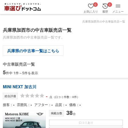
0
0
お気に入り
履歴
メニュー
兵庫県加西市の中古車販売店一覧
兵庫県加西市の中古車販売店一覧
兵庫県加西市の中古車販売店一覧です。
兵庫県の中古車一覧はこちら
中古車販売店一覧
5
件中 1件～5件を表示
MINI NEXT 加古川
-
総合評価
点
（口コミ件数：0件）
-
-
-
-
-
接客
雰囲気
アフター
品質
価格
38
掲載台数
台
口コミあり