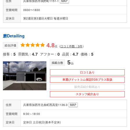
住所
兵庫県加西市鶉野町1151-1
MAP
営業時間
0930〜1830
定休日
第2週目第3週目火曜日 毎週水曜日
磨Detailing
4.8
総合評価
点
（
口コミ件数：3件
）
5
4.7
0
4.7
5
接客
雰囲気
アフター
品質
価格
5
掲載台数
台
口コミあり
車選びドットコム保証EGSプラス取扱
販売店紹介動画あり
スタッフ紹介あり
住所
兵庫県加西市北条町西高室1136-3
MAP
営業時間
9:00～18:00
定休日
定休日 土日祝日(基本不定休)