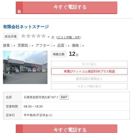
今すぐ電話する
無料
有限会社ネットステージ
-
総合評価
点
（
口コミ件数：0件
）
-
-
-
-
-
接客
雰囲気
アフター
品質
価格
12
掲載台数
台
口コミあり
車選びドットコム保証EGSプラス取扱
販売店紹介動画あり
スタッフ紹介あり
住所
兵庫県加西市満久町167-1
MAP
営業時間
08:30～18:30
定休日
年中無休(不定休あり)
今すぐ電話する
無料