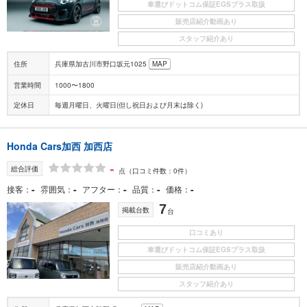
車選びドットコム保証EGSプラス取扱
販売店紹介動画あり
スタッフ紹介あり
住所
兵庫県加古川市野口坂元1025
MAP
営業時間
1000〜1800
定休日
毎週月曜日、火曜日(但し祝日および月末は除く)
Honda Cars加西 加西店
-
総合評価
点
（口コミ件数：0件）
-
-
-
-
-
接客
雰囲気
アフター
品質
価格
7
掲載台数
台
口コミあり
車選びドットコム保証EGSプラス取扱
販売店紹介動画あり
スタッフ紹介あり