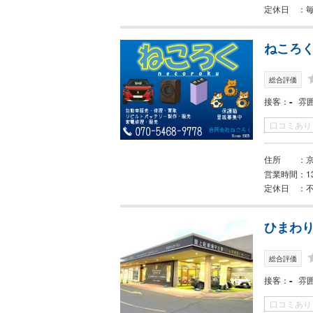
定休日
ねころ
総合評価
-
接客
雰
口コミあり
住所
営業時間
1
定休日
ひまわり
総合評価
-
接客
雰
口コミあり