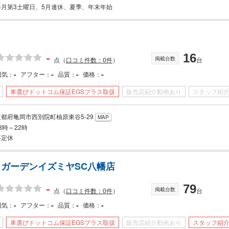
毎月第3土曜日、5月連休、夏季、年末年始
く
-
16
掲載台数
点
（
口コミ件数：0件
）
台
-
-
-
-
囲気
アフター
品質
価格
車選びドットコム保証EGSプラス取扱
販売店紹介動画あり
スタッフ紹
京都府亀岡市西別院町柚原東谷5-29
MAP
3時～22時
不定休
ガーデンイズミヤSC八幡店
-
79
掲載台数
点
（
口コミ件数：0件
）
台
-
-
-
-
囲気
アフター
品質
価格
車選びドットコム保証EGSプラス取扱
販売店紹介動画あり
スタッフ紹