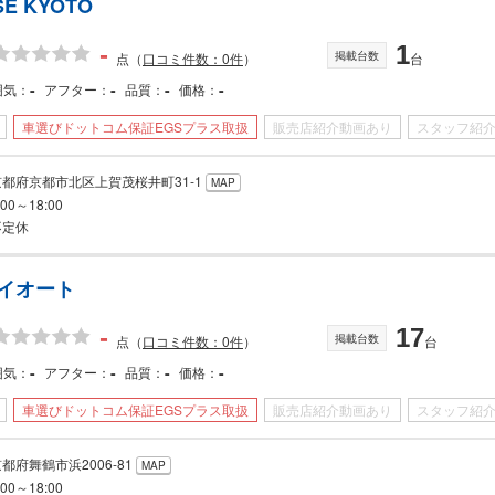
SE KYOTO
-
1
掲載台数
点
（
口コミ件数：0件
）
台
-
-
-
-
囲気
アフター
品質
価格
車選びドットコム保証EGSプラス取扱
販売店紹介動画あり
スタッフ紹
京都府京都市北区上賀茂桜井町31-1
MAP
:00～18:00
不定休
ワイオート
-
17
掲載台数
点
（
口コミ件数：0件
）
台
-
-
-
-
囲気
アフター
品質
価格
車選びドットコム保証EGSプラス取扱
販売店紹介動画あり
スタッフ紹
都府舞鶴市浜2006-81
MAP
:00～18:00