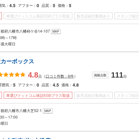
4.5
0
5
5
囲気
アフター
品質
価格
車選びドットコム保証EGSプラス取扱
販売店紹介動画あり
スタッフ紹
京都府八幡市八幡柿ケ谷14-107
MAP
0時～17時
毎週火曜日
社カーボックス
4.8
111
掲載台数
点
（
口コミ件数：6件
）
台
5
0
4.5
4.8
雰囲気
アフター
品質
価格
車選びドットコム保証EGSプラス取扱
販売店紹介動画あり
スタッフ紹
京都府八幡市八幡大芝52-1
MAP
:30～17:00
水曜日