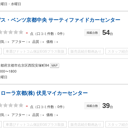
火曜日・水曜日
デス・ベンツ京都中央 サーティファイドカーセンター
-
54
掲載台数
点
（口コミ件数：0件）
台
-
-
-
-
囲気
アフター
品質
価格
車選びドットコム保証EGSプラス取扱
販売店紹介動画あり
スタッフ紹
京都府京都市右京区西院安塚町84
MAP
000〜1800
水曜日
ローラ京都(株) 伏見マイカーセンター
-
39
掲載台数
点
（口コミ件数：0件）
台
-
-
-
-
囲気
アフター
品質
価格
車選びドットコム保証EGSプラス取扱
販売店紹介動画あり
スタッフ紹