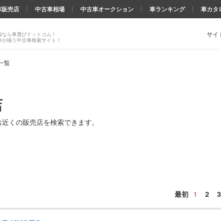
車販売店
中古車相場
中古車オークション
車ランキング
車カタ
サイ
報なら車選びドットコム！
車が揃う中古車検索サイト！
一覧
店
お近くの販売店を検索できます。
最初
1
2
3