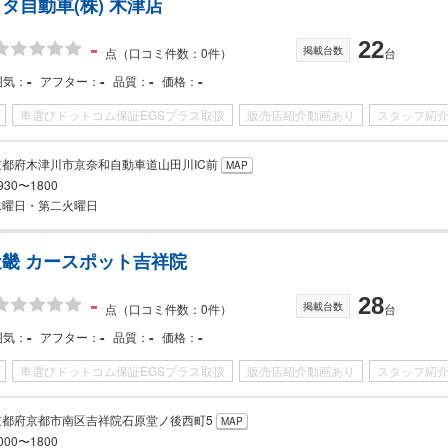
タ自動車(株) 木津店
-
22
掲載台数
点
（口コミ件数：0件）
台
-
-
-
-
囲気
アフター
品質
価格
車選びドットコム保証EGSプラス取扱
販売店紹介動画あり
スタッフ紹
京都府木津川市京奈和自動車道山田川IC前
MAP
930〜1800
水曜日・第二火曜日
畿 カースポット吉祥院
-
28
掲載台数
点
（口コミ件数：0件）
台
-
-
-
-
囲気
アフター
品質
価格
車選びドットコム保証EGSプラス取扱
販売店紹介動画あり
スタッフ紹
京都府京都市南区吉祥院石原堂ノ後西町5
MAP
000〜1800