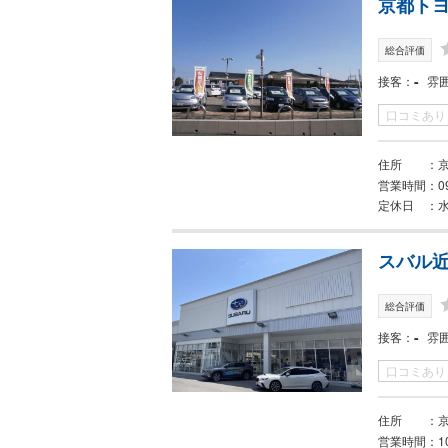
京都トヨ
総合評価
-
接客
雰
口コミあり
住所
営業時間
0
定休日
スバル近
総合評価
-
接客
雰
口コミあり
住所
営業時間
1