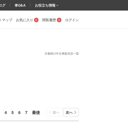
ログ
車Q&A
お役立ち情報
トマップ
お気に入り
閲覧履歴
ログイン
0
0
京都府の中古車販売店一覧
4
5
6
7
最後
前へ
次へ