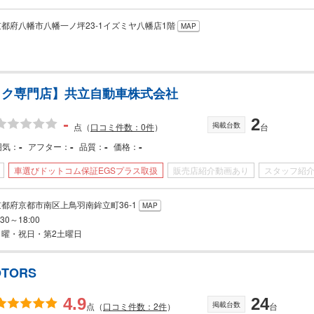
京都府八幡市八幡一ノ坪23-1イズミヤ八幡店1階
MAP
ック専門店】共立自動車株式会社
-
2
掲載台数
点
（
口コミ件数：0件
）
台
-
-
-
-
囲気
アフター
品質
価格
車選びドットコム保証EGSプラス取扱
販売店紹介動画あり
スタッフ紹
京都府京都市南区上鳥羽南鉾立町36-1
MAP
:30～18:00
日曜・祝日・第2土曜日
OTORS
4.9
24
掲載台数
点
（
口コミ件数：2件
）
台