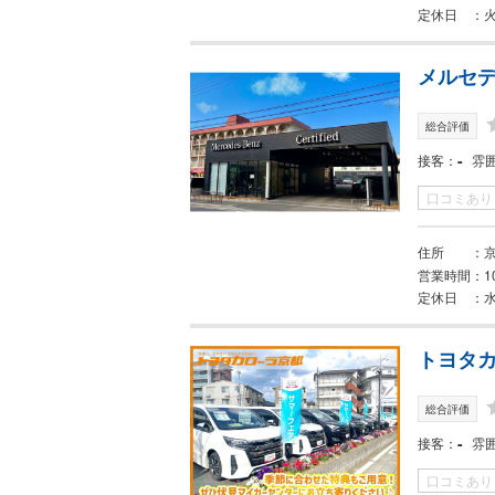
定休日
メルセ
総合評価
-
接客
雰
口コミあり
住所
営業時間
1
定休日
トヨタカ
総合評価
-
接客
雰
口コミあり