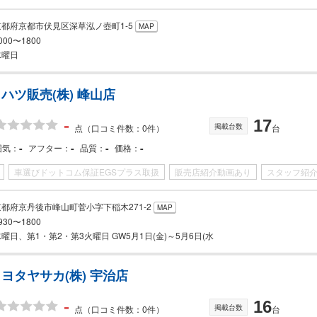
京都府京都市伏見区深草泓ノ壺町1-5
MAP
000〜1800
水曜日
ハツ販売(株) 峰山店
-
17
掲載台数
点
（口コミ件数：0件）
台
-
-
-
-
囲気
アフター
品質
価格
車選びドットコム保証EGSプラス取扱
販売店紹介動画あり
スタッフ紹
京都府京丹後市峰山町菅小字下稲木271-2
MAP
930〜1800
曜日、第1・第2・第3火曜日 GW5月1日(金)～5月6日(水
ヨタヤサカ(株) 宇治店
-
16
掲載台数
点
（口コミ件数：0件）
台