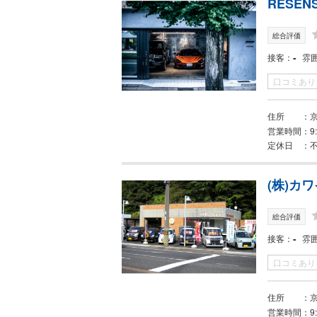
RESEN
総合評価
-
接客
雰
口コミあり
住所
営業時間
9
定休日
(株)カ
総合評価
-
接客
雰
口コミあり
住所
京
営業時間
9