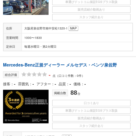
車選びドットコム保証EGSプラス取扱
販売店紹介動画あり
スタッフ紹介あり
住所
大阪府泉佐野市南中安松1320-1
MAP
営業時間
1000〜1830
定休日
毎週水曜日・第2火曜日
Mercedes-Benz正規ディーラー メルセデス・ベンツ泉佐野
-
総合評価
点
（口コミ件数：0件）
-
-
-
-
-
接客
雰囲気
アフター
品質
価格
88
掲載台数
台
口コミあり
車選びドットコム保証EGSプラス取扱
販売店紹介動画あり
スタッフ紹介あり