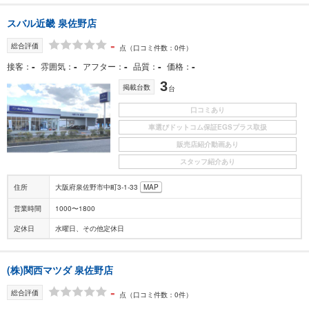
スバル近畿 泉佐野店
-
総合評価
点
（口コミ件数：0件）
-
-
-
-
-
接客
雰囲気
アフター
品質
価格
3
掲載台数
台
口コミあり
車選びドットコム保証EGSプラス取扱
販売店紹介動画あり
スタッフ紹介あり
住所
大阪府泉佐野市中町3-1-33
MAP
営業時間
1000〜1800
定休日
水曜日、その他定休日
(株)関西マツダ 泉佐野店
-
総合評価
点
（口コミ件数：0件）