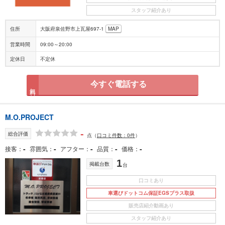
スタッフ紹介あり
住所
大阪府泉佐野市上瓦屋697-1
MAP
営業時間
09:00～20:00
定休日
不定休
今すぐ電話する
無料
M.O.PROJECT
-
総合評価
点
（
口コミ件数：0件
）
-
-
-
-
-
接客
雰囲気
アフター
品質
価格
1
掲載台数
台
口コミあり
車選びドットコム保証EGSプラス取扱
販売店紹介動画あり
スタッフ紹介あり