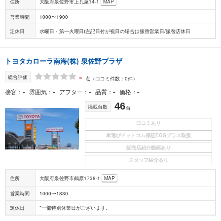
住所
大阪府泉佐野市上瓦屋14-1
MAP
営業時間
1000〜1900
定休日
水曜日・第一火曜日(左記日付が祝日の場合は振替営業日/振替店休日
トヨタカローラ南海(株) 泉佐野プラザ
-
総合評価
点
（口コミ件数：0件）
-
-
-
-
-
接客
雰囲気
アフター
品質
価格
46
掲載台数
台
口コミあり
車選びドットコム保証EGSプラス取扱
販売店紹介動画あり
スタッフ紹介あり
住所
大阪府泉佐野市鶴原1738-1
MAP
営業時間
1000〜1830
定休日
*一部特別休業日がございます。