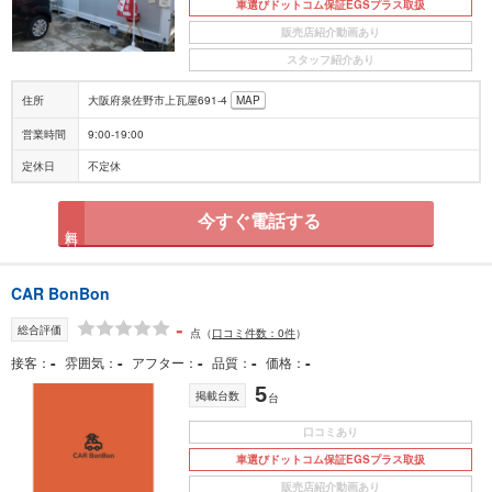
車選びドットコム保証EGSプラス取扱
販売店紹介動画あり
スタッフ紹介あり
住所
大阪府泉佐野市上瓦屋691-4
MAP
営業時間
9:00-19:00
定休日
不定休
今すぐ電話する
無料
CAR BonBon
-
総合評価
点
（
口コミ件数：0件
）
-
-
-
-
-
接客
雰囲気
アフター
品質
価格
5
掲載台数
台
口コミあり
車選びドットコム保証EGSプラス取扱
販売店紹介動画あり