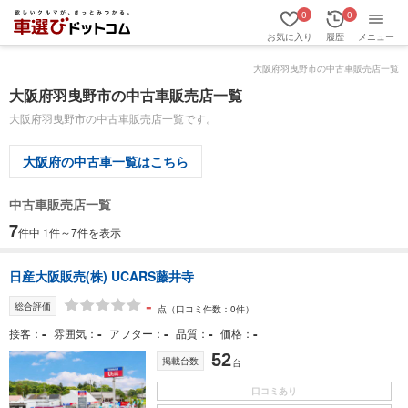
0
0
お気に入り
履歴
メニュー
大阪府羽曳野市の中古車販売店一覧
大阪府羽曳野市の中古車販売店一覧
大阪府羽曳野市の中古車販売店一覧です。
大阪府の中古車一覧はこちら
中古車販売店一覧
7
件中 1件～7件を表示
日産大阪販売(株) UCARS藤井寺
-
総合評価
点
（口コミ件数：0件）
-
-
-
-
-
接客
雰囲気
アフター
品質
価格
52
掲載台数
台
口コミあり