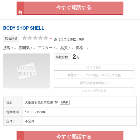
今すぐ電話する
無料
BODY SHOP SHELL
-
総合評価
点
（
口コミ件数：0件
）
-
-
-
-
-
接客
雰囲気
アフター
品質
価格
2
掲載台数
台
口コミあり
車選びドットコム保証EGSプラス取扱
販売店紹介動画あり
スタッフ紹介あり
住所
大阪府羽曳野市広瀬151
MAP
営業時間
10:00～19:00
定休日
不定休
今すぐ電話する
無料