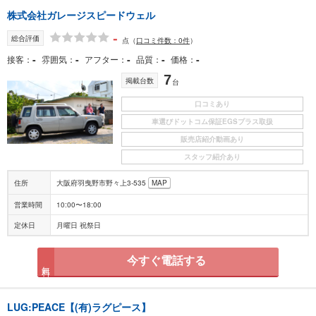
株式会社ガレージスピードウェル
-
総合評価
点
（
口コミ件数：0件
）
-
-
-
-
-
接客
雰囲気
アフター
品質
価格
7
掲載台数
台
口コミあり
車選びドットコム保証EGSプラス取扱
販売店紹介動画あり
スタッフ紹介あり
住所
大阪府羽曳野市野々上3-535
MAP
営業時間
10:00〜18:00
定休日
月曜日 祝祭日
今すぐ電話する
無料
LUG:PEACE【(有)ラグピース】