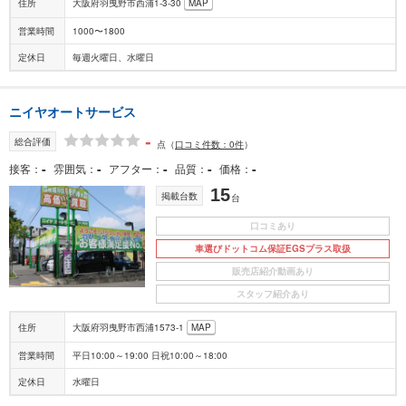
住所
大阪府羽曳野市西浦1-3-30
MAP
営業時間
1000〜1800
定休日
毎週火曜日、水曜日
ニイヤオートサービス
-
総合評価
点
（
口コミ件数：0件
）
-
-
-
-
-
接客
雰囲気
アフター
品質
価格
15
掲載台数
台
口コミあり
車選びドットコム保証EGSプラス取扱
販売店紹介動画あり
スタッフ紹介あり
住所
大阪府羽曳野市西浦1573‐1
MAP
営業時間
平日10:00～19:00 日祝10:00～18:00
定休日
水曜日