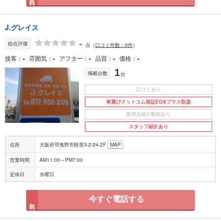
J.グレイス
-
総合評価
点
（
口コミ件数：0件
）
-
-
-
-
-
接客
雰囲気
アフター
品質
価格
1
掲載台数
台
口コミあり
車選びドットコム保証EGSプラス取扱
販売店紹介動画あり
スタッフ紹介あり
住所
大阪府羽曳野市軽里3-2-24-2F
MAP
営業時間
AM11:00～PM7:00
定休日
水曜日
今すぐ電話する
無料