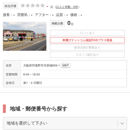
-
総合評価
点
（
口コミ件数：0件
）
-
-
-
-
-
接客
雰囲気
アフター
品質
価格
0
掲載台数
台
口コミあり
車選びドットコム保証EGSプラス取扱
販売店紹介動画あり
スタッフ紹介あり
住所
大阪府羽曳野市河原城956-1
MAP
営業時間
9:00～18:00
定休日
第1・3 日曜日
地域・郵便番号から探す