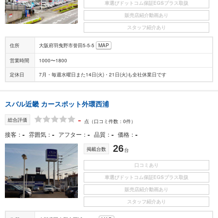
車選びドットコム保証EGSプラス取扱
販売店紹介動画あり
スタッフ紹介あり
住所
大阪府羽曳野市誉田5-5-5
MAP
営業時間
1000〜1800
定休日
7月・毎週水曜日また14日(火)・21日(火)も全社休業日です
スバル近畿 カースポット外環西浦
-
総合評価
点
（口コミ件数：0件）
-
-
-
-
-
接客
雰囲気
アフター
品質
価格
26
掲載台数
台
口コミあり
車選びドットコム保証EGSプラス取扱
販売店紹介動画あり
スタッフ紹介あり