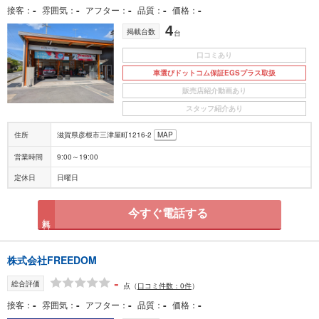
-
-
-
-
-
接客
雰囲気
アフター
品質
価格
4
掲載台数
台
口コミあり
車選びドットコム保証EGSプラス取扱
販売店紹介動画あり
スタッフ紹介あり
住所
滋賀県彦根市三津屋町1216-2
MAP
営業時間
9:00～19:00
定休日
日曜日
今すぐ電話する
無料
株式会社FREEDOM
-
総合評価
点
（
口コミ件数：0件
）
-
-
-
-
-
接客
雰囲気
アフター
品質
価格