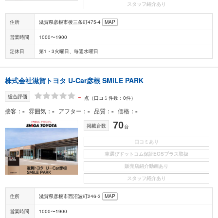
スタッフ紹介あり
住所
滋賀県彦根市後三条町475-4
MAP
営業時間
1000〜1900
定休日
第1・3火曜日、毎週水曜日
株式会社滋賀トヨタ U-Car彦根 SMiLE PARK
-
総合評価
点
（口コミ件数：0件）
-
-
-
-
-
接客
雰囲気
アフター
品質
価格
70
掲載台数
台
口コミあり
車選びドットコム保証EGSプラス取扱
販売店紹介動画あり
スタッフ紹介あり
住所
滋賀県彦根市西沼波町246-3
MAP
営業時間
1000〜1900