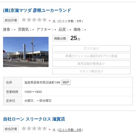
(株)京滋マツダ 彦根ユーカーランド
-
総合評価
点
（口コミ件数：0件）
-
-
-
-
-
接客
雰囲気
アフター
品質
価格
25
掲載台数
台
口コミあり
車選びドットコム保証EGSプラス取扱
販売店紹介動画あり
スタッフ紹介あり
住所
滋賀県彦根市西沼波町168
MAP
営業時間
1000〜1830
定休日
火曜日、一部水曜日
自社ローン スリークロス 滋賀店
-
総合評価
点
（
口コミ件数：0件
）