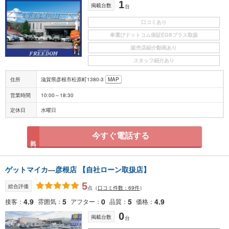
1
掲載台数
台
口コミあり
車選びドットコム保証EGSプラス取扱
販売店紹介動画あり
スタッフ紹介あり
住所
滋賀県彦根市松原町1380-3
MAP
営業時間
10:00～18:30
定休日
水曜日
今すぐ電話する
無料
ゲットマイカ―彦根店 【自社ローン取扱店】
5
総合評価
点
（
口コミ件数：69件
）
4.9
5
0
5
4.9
接客
雰囲気
アフター
品質
価格
0
掲載台数
台