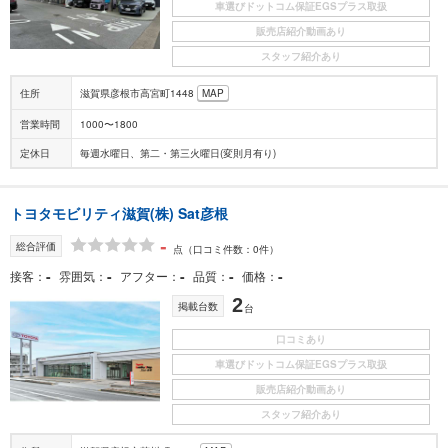
車選びドットコム保証EGSプラス取扱
販売店紹介動画あり
スタッフ紹介あり
住所
滋賀県彦根市高宮町1448
MAP
営業時間
1000〜1800
定休日
毎週水曜日、第二・第三火曜日(変則月有り)
トヨタモビリティ滋賀(株) Sat彦根
-
総合評価
点
（口コミ件数：0件）
-
-
-
-
-
接客
雰囲気
アフター
品質
価格
2
掲載台数
台
口コミあり
車選びドットコム保証EGSプラス取扱
販売店紹介動画あり
スタッフ紹介あり