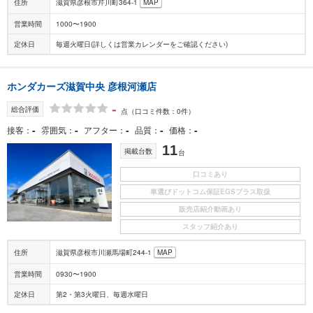
住所
滋賀県彦根市芹川町364-1
MAP
営業時間
1000〜1900
定休日
毎週火曜日(詳しくは営業カレンダーをご確認ください)
ホンダカーズ滋賀中央 彦根河瀬店
-
総合評価
点
（口コミ件数：0件）
-
-
-
-
-
接客
雰囲気
アフター
品質
価格
11
掲載台数
台
口コミあり
車選びドットコム保証EGSプラス取扱
販売店紹介動画あり
スタッフ紹介あり
住所
滋賀県彦根市川瀬馬場町244-1
MAP
営業時間
0930〜1900
定休日
第2・第3火曜日、毎週水曜日