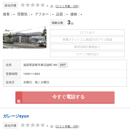
-
総合評価
点
（
口コミ件数：0件
）
-
-
-
-
-
接客
雰囲気
アフター
品質
価格
3
掲載台数
台
口コミあり
車選びドットコム保証EGSプラス取扱
販売店紹介動画あり
スタッフ紹介あり
住所
滋賀県彦根市東沼波町180
MAP
営業時間
1000〜1800
定休日
水曜日、第二火曜日
今すぐ電話する
無料
ガレージsyun
-
総合評価
点
（
口コミ件数：0件
）