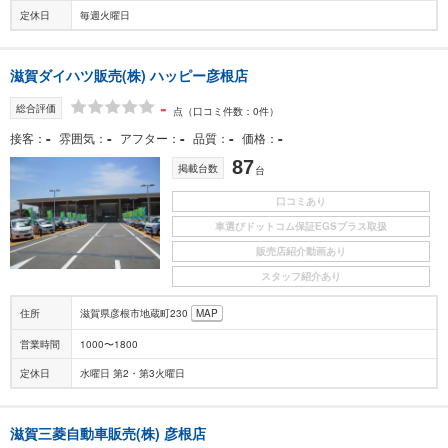
定休日
毎週火曜日
滋賀ダイハツ販売(株) ハッピー彦根店
-
総合評価
点
（口コミ件数：0件）
-
-
-
-
-
接客
雰囲気
アフター
品質
価格
87
掲載台数
台
口コミあり
車選びドットコム保証EGSプラス取扱
販売店紹介動画あり
スタッフ紹介あり
住所
滋賀県彦根市地蔵町230
MAP
営業時間
1000〜1800
定休日
水曜日 第2・第3火曜日
滋賀三菱自動車販売(株) 彦根店