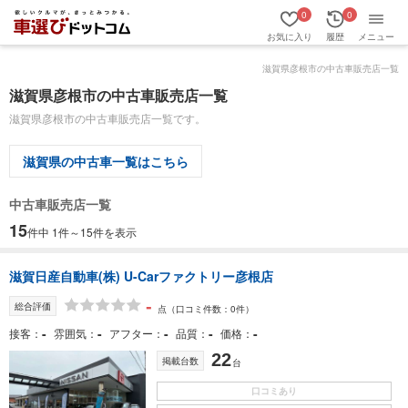
0
0
お気に入り
履歴
メニュー
滋賀県彦根市の中古車販売店一覧
滋賀県彦根市の中古車販売店一覧
滋賀県彦根市の中古車販売店一覧です。
滋賀県の中古車一覧はこちら
中古車販売店一覧
15
件中 1件～15件を表示
滋賀日産自動車(株) U-Carファクトリー彦根店
-
総合評価
点
（口コミ件数：0件）
-
-
-
-
-
接客
雰囲気
アフター
品質
価格
22
掲載台数
台
口コミあり