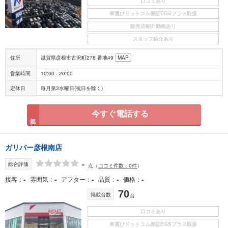
口コミあり
車選びドットコム保証EGSプラス取扱
販売店紹介動画あり
スタッフ紹介あり
住所
滋賀県彦根市古沢町278 番地49
MAP
営業時間
10:00 - 20:00
定休日
毎月第3水曜日(祝日を除く)
今すぐ電話する
無料
ガリバー彦根南店
-
総合評価
点
（
口コミ件数：0件
）
-
-
-
-
-
接客
雰囲気
アフター
品質
価格
70
掲載台数
台
口コミあり
車選びドットコム保証EGSプラス取扱