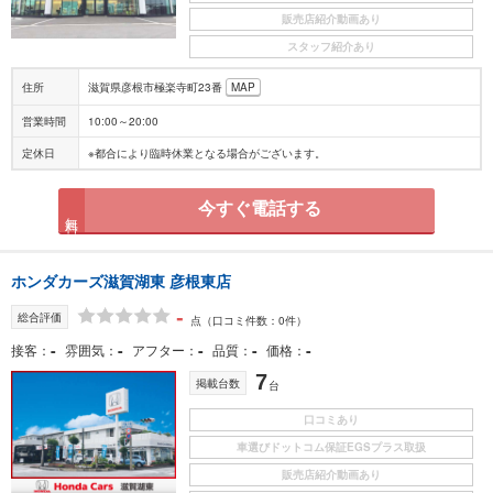
販売店紹介動画あり
スタッフ紹介あり
住所
滋賀県彦根市極楽寺町23番
MAP
営業時間
10:00～20:00
定休日
※都合により臨時休業となる場合がございます。
今すぐ電話する
無料
ホンダカーズ滋賀湖東 彦根東店
-
総合評価
点
（口コミ件数：0件）
-
-
-
-
-
接客
雰囲気
アフター
品質
価格
7
掲載台数
台
口コミあり
車選びドットコム保証EGSプラス取扱
販売店紹介動画あり