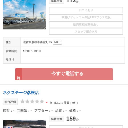
113
掲載台数
台
口コミあり
車選びドットコム保証EGSプラス取扱
販売店紹介動画あり
スタッフ紹介あり
住所
滋賀県彦根市森堂町75
MAP
営業時間
10:00〜19:00
定休日
今すぐ電話する
無料
ネクステージ彦根店
-
総合評価
点
（
口コミ件数：0件
）
-
-
-
-
-
接客
雰囲気
アフター
品質
価格
159
掲載台数
台