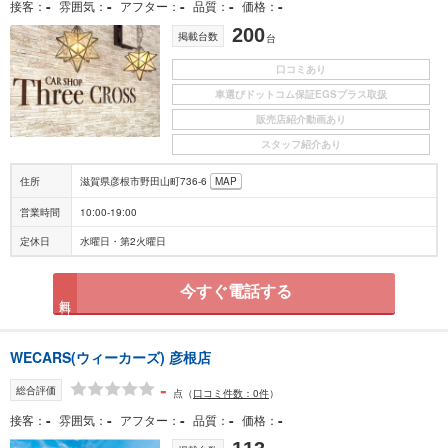
-
-
-
-
-
接客
雰囲気
アフター
品質
価格
200
掲載台数
台
口コミあり
車選びドットコム保証EGSプラス取扱
販売店紹介動画あり
スタッフ紹介あり
住所
滋賀県彦根市野田山町736-6
MAP
営業時間
10:00-19:00
定休日
水曜日・第2火曜日
今すぐ電話する
無料
WECARS(ウィーカーズ) 彦根店
-
総合評価
点
（
口コミ件数：0件
）
-
-
-
-
-
接客
雰囲気
アフター
品質
価格