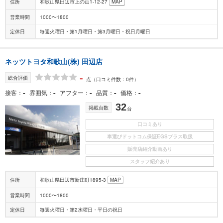
住所
和歌山県田辺市上の山1-12-27
MAP
営業時間
1000〜1800
定休日
毎週火曜日・第1月曜日・第3月曜日・祝日月曜日
ネッツトヨタ和歌山(株) 田辺店
-
総合評価
点
（口コミ件数：0件）
-
-
-
-
-
接客
雰囲気
アフター
品質
価格
32
掲載台数
台
口コミあり
車選びドットコム保証EGSプラス取扱
販売店紹介動画あり
スタッフ紹介あり
住所
和歌山県田辺市新庄町1895-3
MAP
営業時間
1000〜1800
定休日
毎週火曜日・第2水曜日・平日の祝日