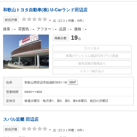
和歌山トヨタ自動車(株) U-Carランド田辺店
-
総合評価
点
（口コミ件数：0件）
-
-
-
-
-
接客
雰囲気
アフター
品質
価格
19
掲載台数
台
口コミあり
車選びドットコム保証EGSプラス取扱
販売店紹介動画あり
スタッフ紹介あり
住所
和歌山県田辺市稲成町3031-18
MAP
営業時間
0930〜1800
定休日
毎週火曜日・毎月第1、第2、第3、第4水曜日、祝日の月曜日
スバル近畿 田辺店
-
総合評価
点
（口コミ件数：0件）