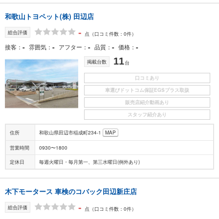
和歌山トヨペット(株) 田辺店
-
総合評価
点
（口コミ件数：0件）
-
-
-
-
-
接客
雰囲気
アフター
品質
価格
11
掲載台数
台
口コミあり
車選びドットコム保証EGSプラス取扱
販売店紹介動画あり
スタッフ紹介あり
住所
和歌山県田辺市稲成町234-1
MAP
営業時間
0930〜1800
定休日
毎週火曜日・毎月第一、第三水曜日(例外あり)
木下モータース 車検のコバック田辺新庄店
-
総合評価
点
（口コミ件数：0件）