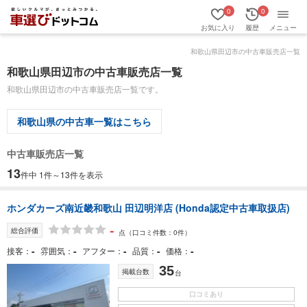
0
0
お気に入り
履歴
メニュー
和歌山県田辺市の中古車販売店一覧
和歌山県田辺市の中古車販売店一覧
和歌山県田辺市の中古車販売店一覧です。
和歌山県の中古車一覧はこちら
中古車販売店一覧
13
件中 1件～13件を表示
ホンダカーズ南近畿和歌山 田辺明洋店 (Honda認定中古車取扱店)
-
総合評価
点
（口コミ件数：0件）
-
-
-
-
-
接客
雰囲気
アフター
品質
価格
35
掲載台数
台
口コミあり