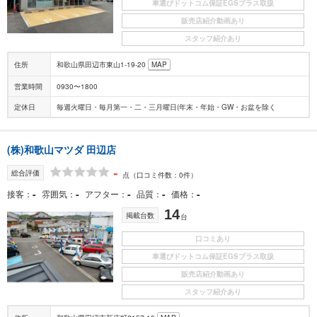
車選びドットコム保証EGSプラス取扱
販売店紹介動画あり
スタッフ紹介あり
住所
和歌山県田辺市東山1-19-20
MAP
営業時間
0930〜1800
定休日
毎週火曜日・毎月第一・二・三月曜日(年末・年始・GW・お盆を除く
(株)和歌山マツダ 田辺店
-
総合評価
点
（口コミ件数：0件）
-
-
-
-
-
接客
雰囲気
アフター
品質
価格
14
掲載台数
台
口コミあり
車選びドットコム保証EGSプラス取扱
販売店紹介動画あり
スタッフ紹介あり