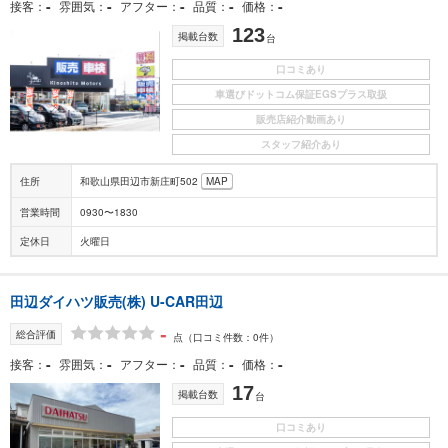
-
-
-
-
-
接客
雰囲気
アフター
品質
価格
123
掲載台数
台
口コミあり
車選びドットコム保証EGSプラス取扱
販売店紹介動画あり
スタッフ紹介あり
住所
和歌山県田辺市新庄町502
MAP
営業時間
0930〜1830
定休日
火曜日
田辺ダイハツ販売(株) U-CAR田辺
-
総合評価
点
（口コミ件数：0件）
-
-
-
-
-
接客
雰囲気
アフター
品質
価格
17
掲載台数
台
口コミあり