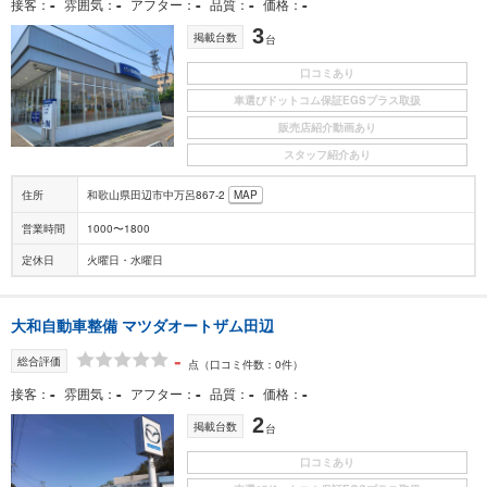
-
-
-
-
-
接客
雰囲気
アフター
品質
価格
3
掲載台数
台
口コミあり
車選びドットコム保証EGSプラス取扱
販売店紹介動画あり
スタッフ紹介あり
住所
和歌山県田辺市中万呂867-2
MAP
営業時間
1000〜1800
定休日
火曜日・水曜日
大和自動車整備 マツダオートザム田辺
-
総合評価
点
（口コミ件数：0件）
-
-
-
-
-
接客
雰囲気
アフター
品質
価格
2
掲載台数
台
口コミあり