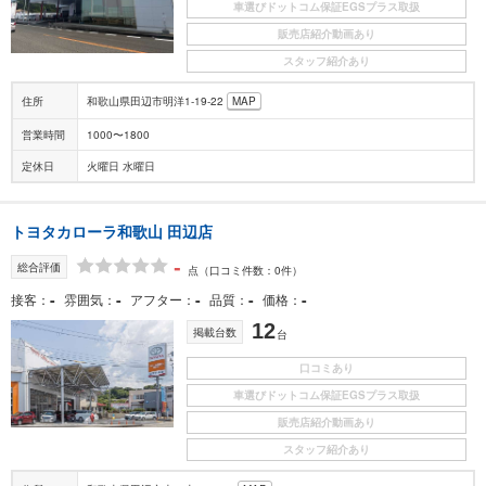
車選びドットコム保証EGSプラス取扱
販売店紹介動画あり
スタッフ紹介あり
住所
和歌山県田辺市明洋1-19-22
MAP
営業時間
1000〜1800
定休日
火曜日 水曜日
トヨタカローラ和歌山 田辺店
-
総合評価
点
（口コミ件数：0件）
-
-
-
-
-
接客
雰囲気
アフター
品質
価格
12
掲載台数
台
口コミあり
車選びドットコム保証EGSプラス取扱
販売店紹介動画あり
スタッフ紹介あり