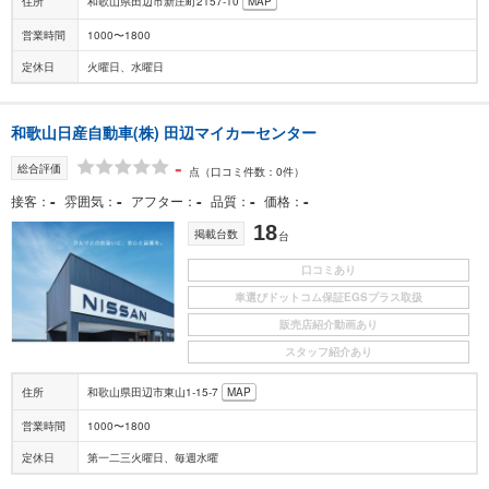
住所
和歌山県田辺市新庄町2157-10
MAP
営業時間
1000〜1800
定休日
火曜日、水曜日
和歌山日産自動車(株) 田辺マイカーセンター
-
総合評価
点
（口コミ件数：0件）
-
-
-
-
-
接客
雰囲気
アフター
品質
価格
18
掲載台数
台
口コミあり
車選びドットコム保証EGSプラス取扱
販売店紹介動画あり
スタッフ紹介あり
住所
和歌山県田辺市東山1-15-7
MAP
営業時間
1000〜1800
定休日
第一二三火曜日、毎週水曜