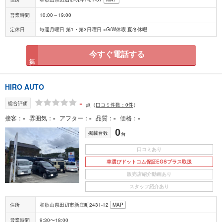
営業時間
10:00～19:00
定休日
毎週月曜日 第1・第3日曜日 ※G/W休暇 夏冬休暇
今すぐ電話する
無料
HIRO AUTO
-
総合評価
点
（
口コミ件数：0件
）
-
-
-
-
-
接客
雰囲気
アフター
品質
価格
0
掲載台数
台
口コミあり
車選びドットコム保証EGSプラス取扱
販売店紹介動画あり
スタッフ紹介あり
住所
和歌山県田辺市新庄町2431-12
MAP
営業時間
9:30〜18:00