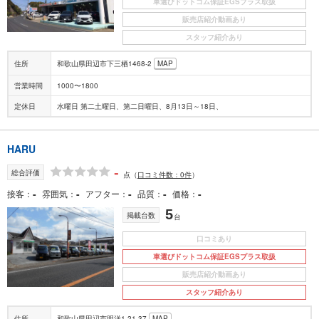
車選びドットコム保証EGSプラス取扱
販売店紹介動画あり
スタッフ紹介あり
住所
和歌山県田辺市下三栖1468-2
MAP
営業時間
1000〜1800
定休日
水曜日 第二土曜日、第二日曜日、8月13日～18日、
HARU
-
総合評価
点
（
口コミ件数：0件
）
-
-
-
-
-
接客
雰囲気
アフター
品質
価格
5
掲載台数
台
口コミあり
車選びドットコム保証EGSプラス取扱
販売店紹介動画あり
スタッフ紹介あり
住所
和歌山県田辺市明洋1-21-37
MAP