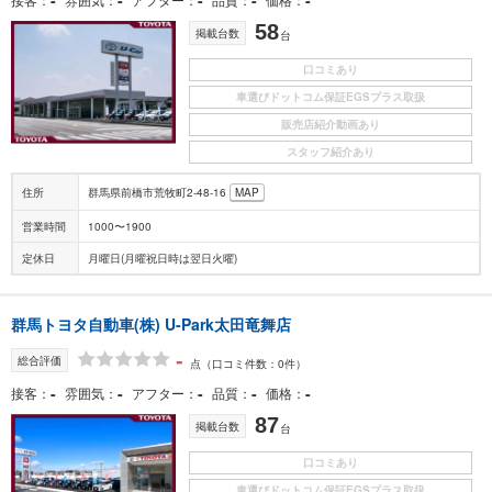
58
掲載台数
台
口コミあり
車選びドットコム保証EGSプラス取扱
販売店紹介動画あり
スタッフ紹介あり
住所
群馬県前橋市荒牧町2-48-16
MAP
営業時間
1000〜1900
定休日
月曜日(月曜祝日時は翌日火曜)
群馬トヨタ自動車(株) U-Park太田竜舞店
-
総合評価
点
（口コミ件数：0件）
-
-
-
-
-
接客
雰囲気
アフター
品質
価格
87
掲載台数
台
口コミあり
車選びドットコム保証EGSプラス取扱