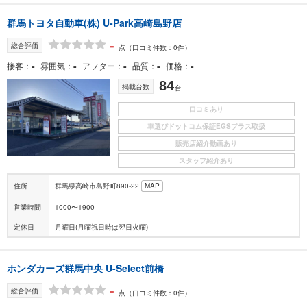
群馬トヨタ自動車(株) U-Park高崎島野店
-
総合評価
点
（口コミ件数：0件）
-
-
-
-
-
接客
雰囲気
アフター
品質
価格
84
掲載台数
台
口コミあり
車選びドットコム保証EGSプラス取扱
販売店紹介動画あり
スタッフ紹介あり
住所
群馬県高崎市島野町890-22
MAP
営業時間
1000〜1900
定休日
月曜日(月曜祝日時は翌日火曜)
ホンダカーズ群馬中央 U-Select前橋
-
総合評価
点
（口コミ件数：0件）