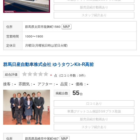
販売店紹介動画あり
スタッフ紹介あり
住所
群馬県太田市龍舞町1560
MAP
営業時間
1000〜1900
定休日
月曜日(月曜祝日時は翌日火曜)
群馬日産自動車株式会社 ゆうタウンKit-R高前
-
総合評価
点
（口コミ件数：0件）
-
-
-
-
-
接客
雰囲気
アフター
品質
価格
55
掲載台数
台
口コミあり
車選びドットコム保証EGSプラス取扱
販売店紹介動画あり
スタッフ紹介あり
住所
群馬県高崎市中尾町467
MAP