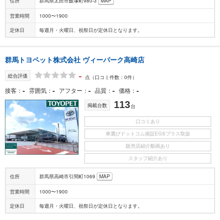
住所
群馬県太田市飯塚町980-3
MAP
営業時間
1000〜1900
定休日
毎週月・火曜日、祝祭日が定休日となります。
群馬トヨペット株式会社 ヴィーパーク高崎店
-
総合評価
点
（口コミ件数：0件）
-
-
-
-
-
接客
雰囲気
アフター
品質
価格
113
掲載台数
台
口コミあり
車選びドットコム保証EGSプラス取扱
販売店紹介動画あり
スタッフ紹介あり
住所
群馬県高崎市引間町1069
MAP
営業時間
1000〜1900
定休日
毎週月・火曜日、祝祭日が定休日となります。