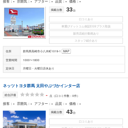
-
-
-
-
-
接客
雰囲気
アフター
品質
価格
33
掲載台数
台
口コミあり
車選びドットコム保証EGSプラス取扱
販売店紹介動画あり
スタッフ紹介あり
住所
群馬県高崎市小八木町1019-1
MAP
営業時間
1000〜1800
定休日
月曜日・火曜日店休あり
ネッツトヨタ群馬 太田やぶづかインター店
-
総合評価
点
（口コミ件数：0件）
-
-
-
-
-
接客
雰囲気
アフター
品質
価格
43
掲載台数
台
口コミあり