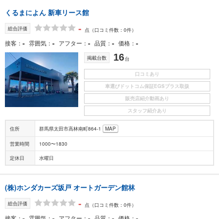
くるまによん 新車リース館
-
総合評価
点
（口コミ件数：0件）
-
-
-
-
-
接客
雰囲気
アフター
品質
価格
16
掲載台数
台
口コミあり
車選びドットコム保証EGSプラス取扱
販売店紹介動画あり
スタッフ紹介あり
住所
群馬県太田市高林南町864-1
MAP
営業時間
1000〜1830
定休日
水曜日
(株)ホンダカーズ坂戸 オートガーデン館林
-
総合評価
点
（口コミ件数：0件）
-
-
-
-
-
接客
雰囲気
アフター
品質
価格