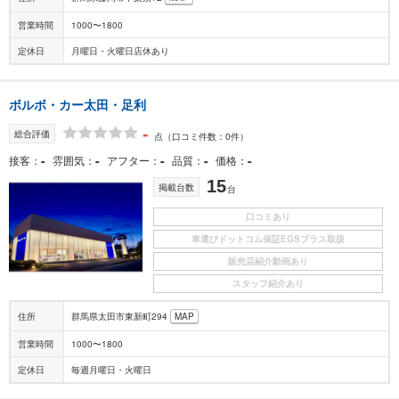
営業時間
1000〜1800
定休日
月曜日・火曜日店休あり
ボルボ・カー太田・足利
-
総合評価
点
（口コミ件数：0件）
-
-
-
-
-
接客
雰囲気
アフター
品質
価格
15
掲載台数
台
口コミあり
車選びドットコム保証EGSプラス取扱
販売店紹介動画あり
スタッフ紹介あり
住所
群馬県太田市東新町294
MAP
営業時間
1000〜1800
定休日
毎週月曜日・火曜日