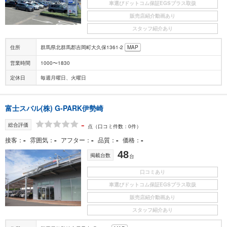
車選びドットコム保証EGSプラス取扱
販売店紹介動画あり
スタッフ紹介あり
住所
群馬県北群馬郡吉岡町大久保1361-2
MAP
営業時間
1000〜1830
定休日
毎週月曜日、火曜日
富士スバル(株) G-PARK伊勢崎
-
総合評価
点
（口コミ件数：0件）
-
-
-
-
-
接客
雰囲気
アフター
品質
価格
48
掲載台数
台
口コミあり
車選びドットコム保証EGSプラス取扱
販売店紹介動画あり
スタッフ紹介あり