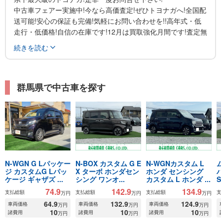
中古車フェアー実施中!今なら高価査定!ぜひトヨナガへ!全国配
送可能!安心の保証も完備!気軽にお問い合わせを!!高年式・低
走行・低価格!自信の在庫です!12月は買取強化月間です!査定無
料!是非ご来店下さい!
続きを読む
『クルマのことなら何でもトヨナガ!!』
車検・整備はもちろん、板金から塗装まで一貫したメンテナン
群馬県で中古車を探す
スサービスを自社工場で展開しているのもトヨナガの大きなア
ドバンテージです。
工場内には4輪アライメントテスターやペイントマスターとい
った他社に先駆けた最新設備を導入。
お客さまの信頼に応えるハイレベルなサービスを提供してい
N-WGN G Lパッケー
N-BOX カスタム G E
N-WGNカスタム L
ジ カスタムG Lパッ
X ターボ ホンダセン
ホンダ センシング
ます。
ケージ ギャザズ ...
シング ワンオ...
カスタム L ホンダ ...
S
74.9
142.9
134.9
支払総額
支払総額
支払総額
また、新設の工場は愛車の整備状況がひと目でわかるようシー
万円
万円
万円
64.9
132.9
124.9
スルー型になっています。
車両価格
車両価格
車両価格
万円
万円
万円
10
10
10
諸費用
諸費用
諸費用
万円
万円
万円