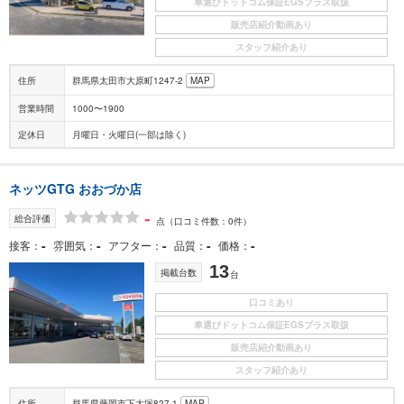
車選びドットコム保証EGSプラス取扱
販売店紹介動画あり
スタッフ紹介あり
住所
群馬県太田市大原町1247-2
MAP
営業時間
1000〜1900
定休日
月曜日・火曜日(一部は除く)
ネッツGTG おおづか店
-
総合評価
点
（口コミ件数：0件）
-
-
-
-
-
接客
雰囲気
アフター
品質
価格
13
掲載台数
台
口コミあり
車選びドットコム保証EGSプラス取扱
販売店紹介動画あり
スタッフ紹介あり
住所
群馬県藤岡市下大塚827-1
MAP