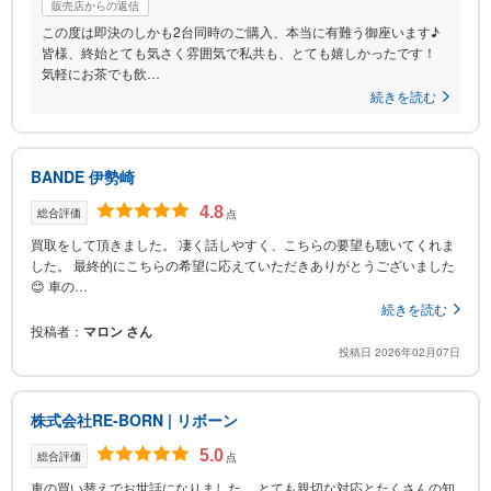
販売店からの返信
この度は即決のしかも2台同時のご購入、本当に有難う御座います♪
皆様、終始とても気さく雰囲気で私共も、とても嬉しかったです！
気軽にお茶でも飲…
続きを読む
BANDE 伊勢崎
4.8
総合評価
点
買取をして頂きました。 凄く話しやすく、こちらの要望も聴いてくれま
した。 最終的にこちらの希望に応えていただきありがとうございました
😊 車の…
続きを読む
投稿者
マロン さん
投稿日 2026年02月07日
株式会社RE-BORN | リボーン
5.0
総合評価
点
車の買い替えでお世話になりました。 とても親切な対応とたくさんの知