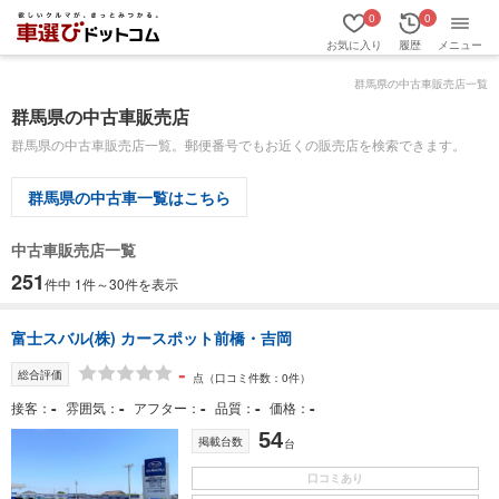
0
0
お気に入り
履歴
メニュー
群馬県の中古車販売店一覧
群馬県の中古車販売店
群馬県の中古車販売店一覧。郵便番号でもお近くの販売店を検索できます。
群馬県の中古車一覧はこちら
中古車販売店一覧
251
件中 1件～30件を表示
富士スバル(株) カースポット前橋・吉岡
-
総合評価
点
（口コミ件数：0件）
-
-
-
-
-
接客
雰囲気
アフター
品質
価格
54
掲載台数
台
口コミあり