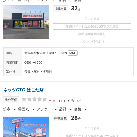
32
掲載台数
台
口コミあり
車選びドットコム保証EGSプラス取扱
販売店紹介動画あり
スタッフ紹介あり
住所
群馬県館林市富士原町1057-33
MAP
営業時間
0900〜1900
定休日
毎週火曜日・水曜日
ネッツGTG はこだ店
-
総合評価
点
（口コミ件数：0件）
-
-
-
-
-
接客
雰囲気
アフター
品質
価格
28
掲載台数
台
口コミあり
車選びドットコム保証EGSプラス取扱