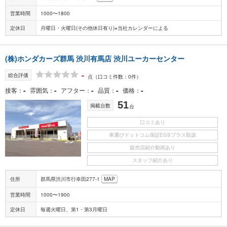
営業時間
1000〜1800
定休日
月曜日・火曜日(その他休日有り)※当社カレンダーによる
(株)ホンダカーズ群馬 渋川有馬店 渋川ユーカーセンター
-
総合評価
点
（口コミ件数：0件）
-
-
-
-
-
接客
雰囲気
アフター
品質
価格
51
掲載台数
台
口コミあり
車選びドットコム保証EGSプラス取扱
販売店紹介動画あり
スタッフ紹介あり
住所
群馬県渋川市行幸田277-1
MAP
営業時間
1000〜1900
定休日
毎週火曜日、第1・第3月曜日