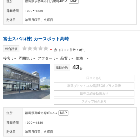
住所
群馬県伊勢崎市日乃出町481-1
MAP
営業時間
1000〜1830
定休日
毎週月曜日、火曜日
富士スバル(株) カースポット高崎
-
総合評価
点
（口コミ件数：0件）
-
-
-
-
-
接客
雰囲気
アフター
品質
価格
43
掲載台数
台
口コミあり
車選びドットコム保証EGSプラス取扱
販売店紹介動画あり
スタッフ紹介あり
住所
群馬県高崎市緑町4-5-7
MAP
営業時間
1000〜1830
定休日
毎週月曜日、火曜日