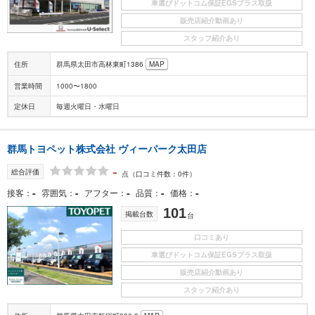
車選びドットコム保証EGSプラス取扱
販売店紹介動画あり
スタッフ紹介あり
住所
群馬県太田市高林東町1386
MAP
営業時間
1000〜1800
定休日
毎週火曜日・水曜日
群馬トヨペット株式会社 ヴィーパーク太田店
-
総合評価
点
（口コミ件数：0件）
-
-
-
-
-
接客
雰囲気
アフター
品質
価格
101
掲載台数
台
口コミあり
車選びドットコム保証EGSプラス取扱
販売店紹介動画あり
スタッフ紹介あり