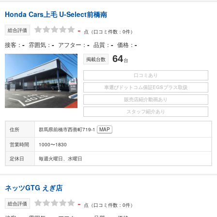
Honda Cars上毛 U-Select前橋南
-
総合評価
点
（口コミ件数：0件）
-
-
-
-
-
接客
雰囲気
アフター
品質
価格
64
掲載台数
台
口コミあり
車選びドットコム保証EGSプラス取扱
販売店紹介動画あり
スタッフ紹介あり
住所
群馬県前橋市西善町719-1
MAP
営業時間
1000〜1830
定休日
毎週火曜日、水曜日
ネッツGTG えぎ店
-
総合評価
点
（口コミ件数：0件）