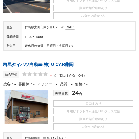
販売店紹介動画あり
スタッフ紹介あり
住所
群馬県太田市内ケ島町208-6
MAP
営業時間
1000〜1800
定休日
定休日は毎週、月曜日・火曜日です。
群馬ダイハツ自動車(株) U-CAR藤岡
-
総合評価
点
（口コミ件数：0件）
-
-
-
-
-
接客
雰囲気
アフター
品質
価格
24
掲載台数
台
口コミあり
車選びドットコム保証EGSプラス取扱
販売店紹介動画あり
スタッフ紹介あり
住所
群馬県藤岡市中栗須12
MAP