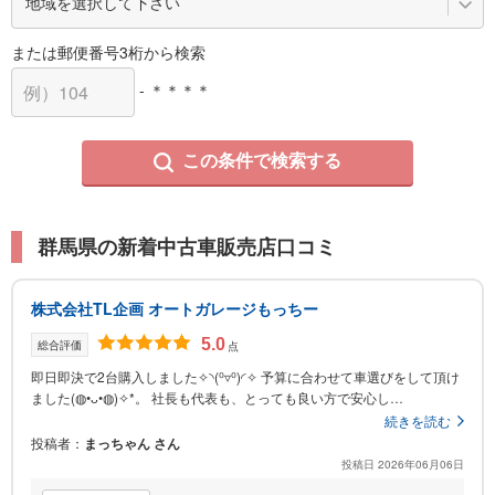
または郵便番号3桁から検索
- ＊＊＊＊
この条件で検索する
群馬県の新着中古車販売店口コミ
株式会社TL企画 オートガレージもっちー
5.0
総合評価
点
即日即決で2台購入しました✧⁠◝⁠(⁠⁰⁠▿⁠⁰⁠)⁠◜⁠✧ 予算に合わせて車選びをして頂け
ました(⁠◍⁠•⁠ᴗ⁠•⁠◍⁠)⁠✧⁠*⁠。 社長も代表も、とっても良い方で安心し…
続きを読む
投稿者
まっちゃん さん
投稿日 2026年06月06日