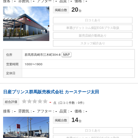
-
-
-
-
-
接客
雰囲気
アフター
品質
価格
20
掲載台数
台
口コミあり
車選びドットコム保証EGSプラス取扱
販売店紹介動画あり
スタッフ紹介あり
住所
群馬県高崎市江木町304-8
MAP
営業時間
1000〜1900
定休日
日産プリンス群馬販売株式会社 カーステージ太田
-
総合評価
点
（口コミ件数：0件）
-
-
-
-
-
接客
雰囲気
アフター
品質
価格
14
掲載台数
台
口コミあり
車選びドットコム保証EGSプラス取扱