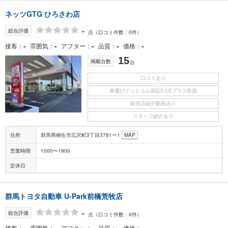
ネッツGTG ひろさわ店
-
総合評価
点
（口コミ件数：0件）
-
-
-
-
-
接客
雰囲気
アフター
品質
価格
15
掲載台数
台
口コミあり
車選びドットコム保証EGSプラス取扱
販売店紹介動画あり
スタッフ紹介あり
住所
群馬県桐生市広沢町3丁目3781ー1
MAP
営業時間
1000〜1900
定休日
群馬トヨタ自動車 U-Park前橋荒牧店
-
総合評価
点
（口コミ件数：0件）
-
-
-
-
-
接客
雰囲気
アフター
品質
価格