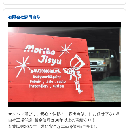
車検・整備・鈑金・塗装・全国陸送すべて対応可能です。また
最近、ご要望の多いカーナビ・ETC・HID・カーフィルムなど
の各種パーツ販売・取付けもお任せください!
有限会社森田自修
エアロ取り付け・ボディ加工・エアサス・ハイドロ等のカスタ
ムもご相談ください。
★クルマ選びは、安心・信頼の「森田自修」にお任せ下さい!!
自社工場併設!!鈑金修理は30年以上の実績あり!!
創業以来30余年、常に安全な車両を皆様に提供し、