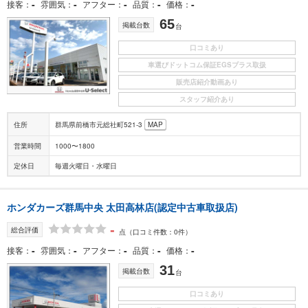
-
-
-
-
-
接客
雰囲気
アフター
品質
価格
65
掲載台数
台
口コミあり
車選びドットコム保証EGSプラス取扱
販売店紹介動画あり
スタッフ紹介あり
住所
群馬県前橋市元総社町521-3
MAP
営業時間
1000〜1800
定休日
毎週火曜日・水曜日
ホンダカーズ群馬中央 太田高林店(認定中古車取扱店)
-
総合評価
点
（口コミ件数：0件）
-
-
-
-
-
接客
雰囲気
アフター
品質
価格
31
掲載台数
台
口コミあり