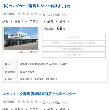
(株)ホンダカーズ群馬 U-Select前橋よしおか
-
総合評価
点
（口コミ件数：0件）
-
-
-
-
-
接客
雰囲気
アフター
品質
価格
69
掲載台数
台
口コミあり
車選びドットコム保証EGSプラス取扱
販売店紹介動画あり
スタッフ紹介あり
住所
群馬県北群馬郡吉岡町大久保1031-1
MAP
営業時間
1000〜1900
定休日
毎週火曜日・毎月第1、第3月曜日
ネッツトヨタ群馬 高崎駅東口店中古車センター
-
総合評価
点
（口コミ件数：0件）
-
-
-
-
-
接客
雰囲気
アフター
品質
価格