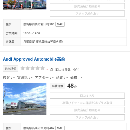
販売店紹介動画あり
スタッフ紹介あり
住所
群馬県前橋市箱田町580
MAP
営業時間
1000〜1900
定休日
月曜日(月曜祝日時は翌日火曜)
Audi Approved Automobile高前
-
総合評価
点
（口コミ件数：0件）
-
-
-
-
-
接客
雰囲気
アフター
品質
価格
48
掲載台数
台
口コミあり
車選びドットコム保証EGSプラス取扱
販売店紹介動画あり
スタッフ紹介あり
住所
群馬県高崎市中尾町467
MAP