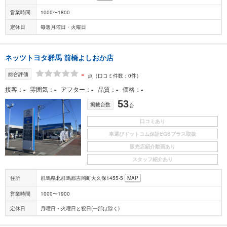
営業時間
1000〜1800
定休日
毎週月曜日・火曜日
ネッツトヨタ群馬 前橋よしおか店
-
総合評価
点
（口コミ件数：0件）
-
-
-
-
-
接客
雰囲気
アフター
品質
価格
53
掲載台数
台
口コミあり
車選びドットコム保証EGSプラス取扱
販売店紹介動画あり
スタッフ紹介あり
住所
群馬県北群馬郡吉岡町大久保1455-5
MAP
営業時間
1000〜1900
定休日
月曜日・火曜日と祝日(一部は除く)