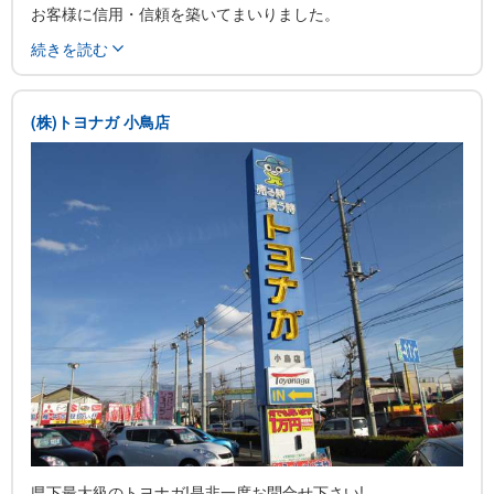
お客様に信用・信頼を築いてまいりました。
鈑金修理については30年以上の実績があります。
続きを読む
修理や鈑金・塗装、車検のご相談など
何でも承りますのでお気軽にご相談下さい。
(株)トヨナガ 小鳥店
★ゲストルームも完備しておりますので、整備・点検の待ち時
間もゆっくりごくつろぎいただけます。
日本一暑い館林ですが、のどかで良いところです。お気軽にお
立ち寄りください。
★雰囲気の良いゲストルームで、ご商談やご相談、車以外のお
話もお楽しみください。
県下最大級のトヨナガ!是非一度お問合せ下さい!