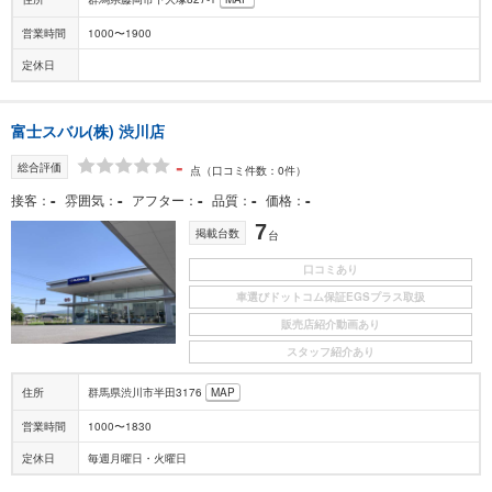
営業時間
1000〜1900
定休日
富士スバル(株) 渋川店
-
総合評価
点
（口コミ件数：0件）
-
-
-
-
-
接客
雰囲気
アフター
品質
価格
7
掲載台数
台
口コミあり
車選びドットコム保証EGSプラス取扱
販売店紹介動画あり
スタッフ紹介あり
住所
群馬県渋川市半田3176
MAP
営業時間
1000〜1830
定休日
毎週月曜日・火曜日