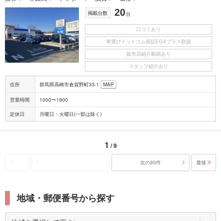
20
掲載台数
台
口コミあり
車選びドットコム保証EGSプラス取扱
販売店紹介動画あり
スタッフ紹介あり
住所
群馬県高崎市倉賀野町33-1
MAP
営業時間
1000〜1900
定休日
月曜日・火曜日(一部は除く)
1
/ 9
次の30件
最後
地域・郵便番号から探す