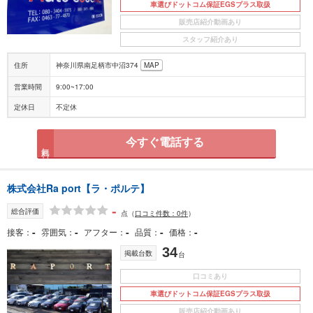
車選びドットコム保証EGSプラス取扱
販売店紹介動画あり
スタッフ紹介あり
住所
神奈川県南足柄市中沼374
MAP
営業時間
9:00~17:00
定休日
不定休
今すぐ電話する
無料
株式会社Ra port【ラ・ポルテ】
-
総合評価
点
（
口コミ件数：0件
）
-
-
-
-
-
接客
雰囲気
アフター
品質
価格
34
掲載台数
台
口コミあり
車選びドットコム保証EGSプラス取扱
販売店紹介動画あり