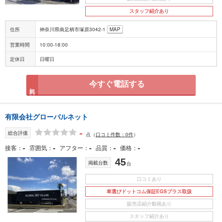
スタッフ紹介あり
住所
神奈川県南足柄市塚原3042-1
MAP
営業時間
10:00-18:00
定休日
日曜日
今すぐ電話する
無料
有限会社グローバルネット
-
総合評価
点
（
口コミ件数：0件
）
-
-
-
-
-
接客
雰囲気
アフター
品質
価格
45
掲載台数
台
口コミあり
車選びドットコム保証EGSプラス取扱
販売店紹介動画あり
スタッフ紹介あり