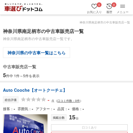
0
0
お気に入り
履歴
メニュー
神奈川県南足柄市の中古車販売店一覧
神奈川県南足柄市の中古車販売店一覧
神奈川県南足柄市の中古車販売店一覧です。
神奈川県の中古車一覧はこちら
中古車販売店一覧
5
件中 1件～5件を表示
Auto Cooche【オートクーチェ】
-
総合評価
点
（
口コミ件数：0件
）
-
-
-
-
-
接客
雰囲気
アフター
品質
価格
15
掲載台数
台
口コミあり