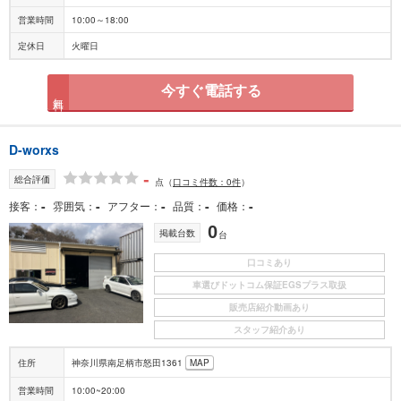
営業時間
10:00～18:00
定休日
火曜日
今すぐ電話する
無料
D-worxs
-
総合評価
点
（
口コミ件数：0件
）
-
-
-
-
-
接客
雰囲気
アフター
品質
価格
0
掲載台数
台
口コミあり
車選びドットコム保証EGSプラス取扱
販売店紹介動画あり
スタッフ紹介あり
住所
神奈川県南足柄市怒田1361
MAP
営業時間
10:00~20:00