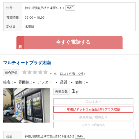
住所
神奈川県南足柄市塚原594-1
MAP
営業時間
09:00～18:00
定休日
水曜日
今すぐ電話する
無料
マルチオートプラザ湘南
-
総合評価
点
（
口コミ件数：0件
）
-
-
-
-
-
接客
雰囲気
アフター
品質
価格
1
掲載台数
台
口コミあり
車選びドットコム保証EGSプラス取扱
販売店紹介動画あり
スタッフ紹介あり
住所
神奈川県南足柄市怒田2801番地5-2
MAP