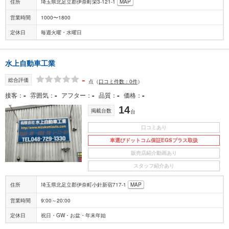
住所
埼玉県北足立郡伊奈町栄3-121-1
MAP
営業時間
1000〜1800
定休日
毎週火曜・水曜日
水上自動車工業
-
総合評価
点
（
口コミ件数：0件
）
-
-
-
-
-
接客
雰囲気
アフター
品質
価格
14
掲載台数
台
口コミあり
車選びドットコム保証EGSプラス取扱
販売店紹介動画あり
スタッフ紹介あり
住所
埼玉県北足立郡伊奈町小針新宿717-1
MAP
営業時間
9:00～20:00
定休日
祝日・GW・お盆・年末年始