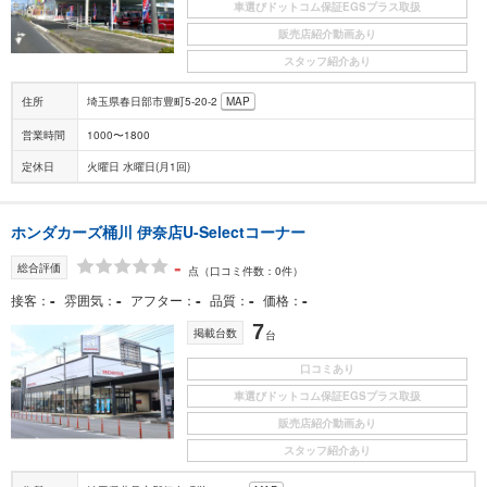
車選びドットコム保証EGSプラス取扱
販売店紹介動画あり
スタッフ紹介あり
住所
埼玉県春日部市豊町5-20-2
MAP
営業時間
1000〜1800
定休日
火曜日 水曜日(月1回)
ホンダカーズ桶川 伊奈店U-Selectコーナー
-
総合評価
点
（口コミ件数：0件）
-
-
-
-
-
接客
雰囲気
アフター
品質
価格
7
掲載台数
台
口コミあり
車選びドットコム保証EGSプラス取扱
販売店紹介動画あり
スタッフ紹介あり