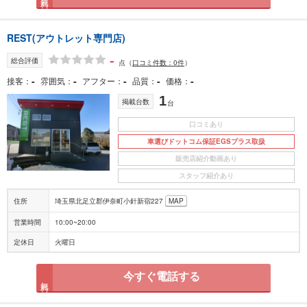
REST(アウトレット専門店)
-
総合評価
点
（
口コミ件数：0件
）
-
-
-
-
-
接客
雰囲気
アフター
品質
価格
1
掲載台数
台
口コミあり
車選びドットコム保証EGSプラス取扱
販売店紹介動画あり
スタッフ紹介あり
住所
埼玉県北足立郡伊奈町小針新宿227
MAP
営業時間
10:00~20:00
定休日
火曜日
今すぐ電話する
無料