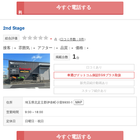
今すぐ電話する
無料
2nd Stage
-
総合評価
点
（
口コミ件数：0件
）
-
-
-
-
-
接客
雰囲気
アフター
品質
価格
1
掲載台数
台
口コミあり
車選びドットコム保証EGSプラス取扱
販売店紹介動画あり
スタッフ紹介あり
住所
埼玉県北足立郡伊奈町小室6930-1
MAP
営業時間
9:00～18:00
定休日
日曜日・祝日
今すぐ電話する
無料