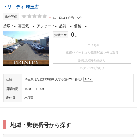
トリニティ 埼玉店
-
総合評価
点
（
口コミ件数：0件
）
-
-
-
-
-
接客
雰囲気
アフター
品質
価格
0
掲載台数
台
口コミあり
車選びドットコム保証EGSプラス取扱
販売店紹介動画あり
スタッフ紹介あり
住所
埼玉県北足立郡伊奈町大字小室4704番地1
MAP
営業時間
10:00～19:00
定休日
水曜日
地域・郵便番号から探す