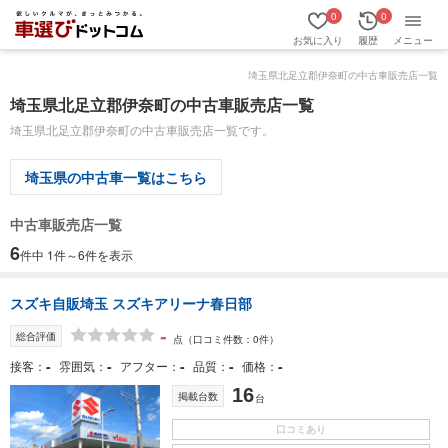
0
0
お気に入り
履歴
メニュー
埼玉県北足立郡伊奈町の中古車販売店一覧
埼玉県北足立郡伊奈町の中古車販売店一覧
埼玉県北足立郡伊奈町の中古車販売店一覧です。
埼玉県の中古車一覧はこちら
中古車販売店一覧
6
件中 1件～6件を表示
スズキ自販埼玉 スズキアリーナ春日部
-
総合評価
点
（口コミ件数：0件）
-
-
-
-
-
接客
雰囲気
アフター
品質
価格
16
掲載台数
台
口コミあり