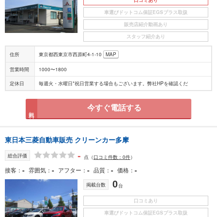
車選びドットコム保証EGSプラス取扱
販売店紹介動画あり
スタッフ紹介あり
住所
東京都西東京市西原町4-1-10
MAP
営業時間
1000〜1800
定休日
毎週火・水曜日*祝日営業する場合もございます。弊社HPを確認くだ
今すぐ電話する
無料
東日本三菱自動車販売 クリーンカー多摩
-
総合評価
点
（
口コミ件数：0件
）
-
-
-
-
-
接客
雰囲気
アフター
品質
価格
0
掲載台数
台
口コミあり
車選びドットコム保証EGSプラス取扱