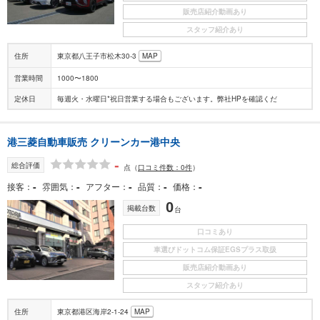
販売店紹介動画あり
スタッフ紹介あり
住所
東京都八王子市松木30-3
MAP
営業時間
1000〜1800
定休日
毎週火・水曜日*祝日営業する場合もございます。弊社HPを確認くだ
港三菱自動車販売 クリーンカー港中央
-
総合評価
点
（
口コミ件数：0件
）
-
-
-
-
-
接客
雰囲気
アフター
品質
価格
0
掲載台数
台
口コミあり
車選びドットコム保証EGSプラス取扱
販売店紹介動画あり
スタッフ紹介あり
住所
東京都港区海岸2-1-24
MAP