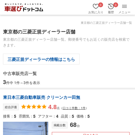
0
0
お気に入り
履歴
メニュー
東京都の三菱正規ディーラー店舗一覧
東京都の三菱正規ディーラー店舗
東京都の三菱正規ディーラー店舗一覧。郵便番号でもお近くの販売店を検索で
きます。
三菱正規ディーラーの情報はこちら
中古車販売店一覧
3
件中 1件～3件を表示
東日本三菱自動車販売 クリーンカー田無
4.8
総合評価
点
（
口コミ件数：1件
）
5
5
4
5
5
接客
雰囲気
アフター
品質
価格
68
掲載台数
台
口コミあり