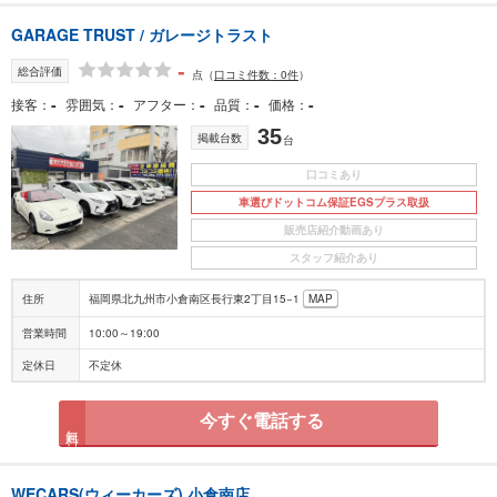
GARAGE TRUST / ガレージトラスト
-
総合評価
点
（
口コミ件数：0件
）
-
-
-
-
-
接客
雰囲気
アフター
品質
価格
35
掲載台数
台
口コミあり
車選びドットコム保証EGSプラス取扱
販売店紹介動画あり
スタッフ紹介あり
住所
福岡県北九州市小倉南区長行東2丁目15−1
MAP
営業時間
10:00～19:00
定休日
不定休
今すぐ電話する
無料
WECARS(ウィーカーズ) 小倉南店