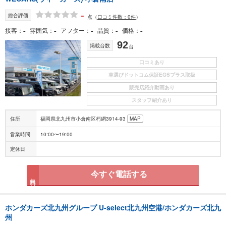
-
総合評価
点
（
口コミ件数：0件
）
-
-
-
-
-
接客
雰囲気
アフター
品質
価格
92
掲載台数
台
口コミあり
車選びドットコム保証EGSプラス取扱
販売店紹介動画あり
スタッフ紹介あり
住所
福岡県北九州市小倉南区朽網3914-93
MAP
営業時間
10:00〜19:00
定休日
今すぐ電話する
無料
ホンダカーズ北九州グループ U-select北九州空港/ホンダカーズ北九
州