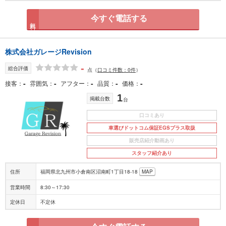
今すぐ電話する
無料
株式会社ガレージRevision
-
総合評価
点
（
口コミ件数：0件
）
-
-
-
-
-
接客
雰囲気
アフター
品質
価格
1
掲載台数
台
口コミあり
車選びドットコム保証EGSプラス取扱
販売店紹介動画あり
スタッフ紹介あり
住所
福岡県北九州市小倉南区沼南町1丁目18-18
MAP
営業時間
8:30～17:30
定休日
不定休