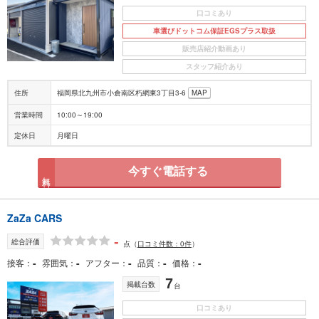
口コミあり
車選びドットコム保証EGSプラス取扱
販売店紹介動画あり
スタッフ紹介あり
住所
福岡県北九州市小倉南区朽網東3丁目3-6
MAP
営業時間
10:00～19:00
定休日
月曜日
今すぐ電話する
無料
ZaZa CARS
-
総合評価
点
（
口コミ件数：0件
）
-
-
-
-
-
接客
雰囲気
アフター
品質
価格
7
掲載台数
台
口コミあり