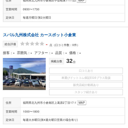
住所
福岡県北九州市小倉南区中曽根東1-11-22
MAP
営業時間
0930〜1730
定休日
毎週月曜日/第2火曜日
スバル九州株式会社 カースポット小倉東
-
総合評価
点
（口コミ件数：0件）
-
-
-
-
-
接客
雰囲気
アフター
品質
価格
32
掲載台数
台
口コミあり
車選びドットコム保証EGSプラス取扱
販売店紹介動画あり
スタッフ紹介あり
住所
福岡県北九州市小倉南区上葛原2丁目17-1
MAP
営業時間
1000〜1800
定休日
毎週火水曜日(第4週火曜日営業の場合有り)