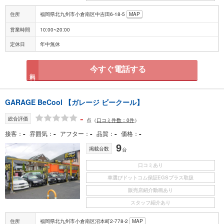
住所
福岡県北九州市小倉南区中吉田6-18-5
MAP
営業時間
10:00~20:00
定休日
年中無休
今すぐ電話する
無料
GARAGE BeCool 【ガレージ ビークール】
-
総合評価
点
（
口コミ件数：0件
）
-
-
-
-
-
接客
雰囲気
アフター
品質
価格
9
掲載台数
台
口コミあり
車選びドットコム保証EGSプラス取扱
販売店紹介動画あり
スタッフ紹介あり
住所
福岡県北九州市小倉南区沼本町2-778-2
MAP