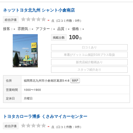
ネッツトヨタ北九州 シャント小倉南店
-
総合評価
点
（口コミ件数：0件）
-
-
-
-
-
接客
雰囲気
アフター
品質
価格
100
掲載台数
台
口コミあり
車選びドットコム保証EGSプラス取扱
販売店紹介動画あり
スタッフ紹介あり
住所
福岡県北九州市小倉南区葛原5-4-8
MAP
営業時間
1000〜1900
定休日
月曜日
トヨタカローラ博多 くさみマイカーセンター
-
総合評価
点
（口コミ件数：0件）