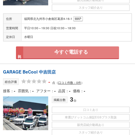
スタッフ紹介あり
住所
福岡県北九州市小倉南区葛原4-16-1
MAP
営業時間
平日10:00～19:00 日祝10:00～18:00
定休日
水曜日
今すぐ電話する
無料
GARAGE BeCool 中吉田店
-
総合評価
点
（
口コミ件数：0件
）
-
-
-
-
-
接客
雰囲気
アフター
品質
価格
3
掲載台数
台
口コミあり
車選びドットコム保証EGSプラス取扱
販売店紹介動画あり
スタッフ紹介あり