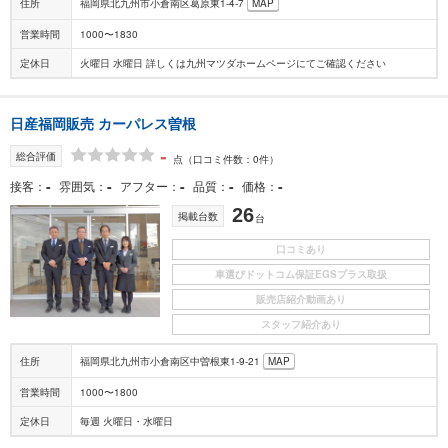
住所
福岡県北九州市小倉南区葛原東1-4-7
MAP
営業時間
1000〜1830
定休日
火曜日 水曜日 詳しくは九州マツダホームページにてご確認ください
日産福岡販売 カーパレス曽根
-
総合評価
点
（口コミ件数：0件）
-
-
-
-
-
接客
雰囲気
アフター
品質
価格
26
掲載台数
台
口コミあり
車選びドットコム保証EGSプラス取扱
販売店紹介動画あり
スタッフ紹介あり
住所
福岡県北九州市小倉南区中曽根東1-9-21
MAP
営業時間
1000〜1800
定休日
毎週 火曜日・水曜日