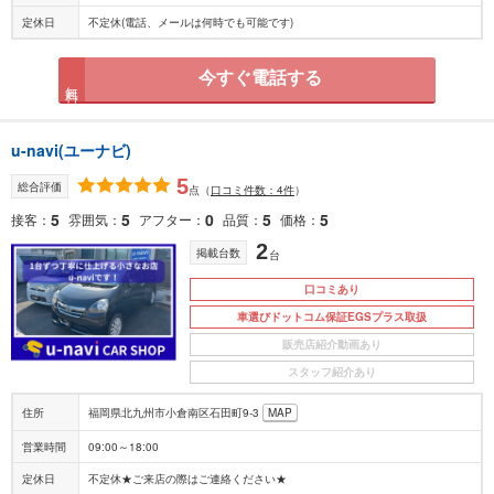
定休日
不定休(電話、メールは何時でも可能です)
今すぐ電話する
無料
u-navi(ユーナビ)
5
総合評価
点
（
口コミ件数：4件
）
5
5
0
5
5
接客
雰囲気
アフター
品質
価格
2
掲載台数
台
口コミあり
車選びドットコム保証EGSプラス取扱
販売店紹介動画あり
スタッフ紹介あり
住所
福岡県北九州市小倉南区石田町9-3
MAP
営業時間
09:00～18:00
定休日
不定休★ご来店の際はご連絡ください★