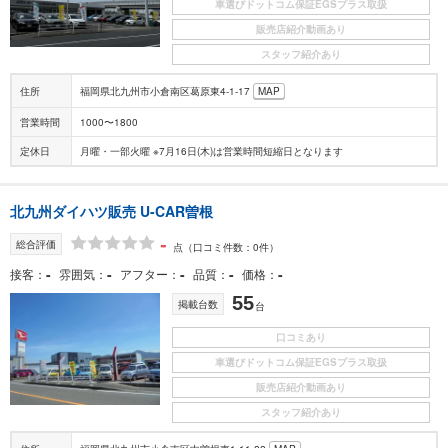
車選びドットコム保証EGSプラス取扱
販売店紹介動画あり
スタッフ紹介あり
住所
福岡県北九州市小倉南区葛原東4-1-17
MAP
営業時間
1000〜1800
定休日
月曜・一部火曜 ※7月16日(木)は営業時間短縮日となります
北九州ダイハツ販売 U-CAR曽根
-
総合評価
点
（口コミ件数：0件）
-
-
-
-
-
接客
雰囲気
アフター
品質
価格
55
掲載台数
台
口コミあり
車選びドットコム保証EGSプラス取扱
販売店紹介動画あり
スタッフ紹介あり