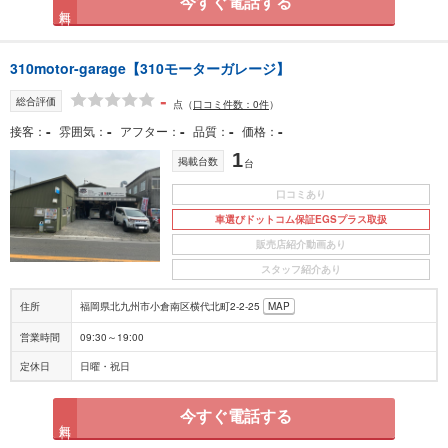
今すぐ電話する
無料
310motor-garage【310モーターガレージ】
-
総合評価
点
（
口コミ件数：0件
）
-
-
-
-
-
接客
雰囲気
アフター
品質
価格
1
掲載台数
台
口コミあり
車選びドットコム保証EGSプラス取扱
販売店紹介動画あり
スタッフ紹介あり
住所
福岡県北九州市小倉南区横代北町2-2-25
MAP
営業時間
09:30～19:00
定休日
日曜・祝日
今すぐ電話する
無料