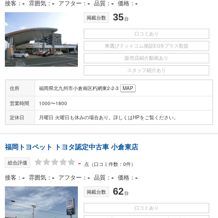
-
-
-
-
-
接客
雰囲気
アフター
品質
価格
35
掲載台数
台
口コミあり
車選びドットコム保証EGSプラス取扱
販売店紹介動画あり
スタッフ紹介あり
住所
福岡県北九州市小倉南区朽網東2-2-3
MAP
営業時間
1000〜1800
定休日
月曜日 火曜日も休みの場合あり。詳しくはHPをご覧ください。
福岡トヨペット トヨタ認定中古車 小倉東店
-
総合評価
点
（口コミ件数：0件）
-
-
-
-
-
接客
雰囲気
アフター
品質
価格
62
掲載台数
台
口コミあり