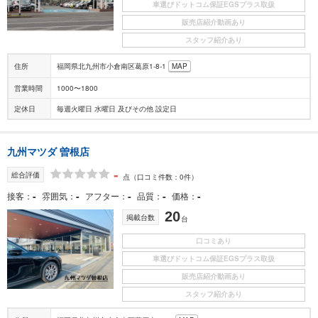
車選びドットコム保証EGSプラス取扱
販売店紹介動画あり
スタッフ紹介あり
住所
福岡県北九州市小倉南区葛原1-8-1
MAP
営業時間
1000〜1800
定休日
毎週火曜日 水曜日 及びその他 設定日
九州マツダ 曽根店
-
総合評価
点
（口コミ件数：0件）
-
-
-
-
-
接客
雰囲気
アフター
品質
価格
20
掲載台数
台
口コミあり
車選びドットコム保証EGSプラス取扱
販売店紹介動画あり
スタッフ紹介あり