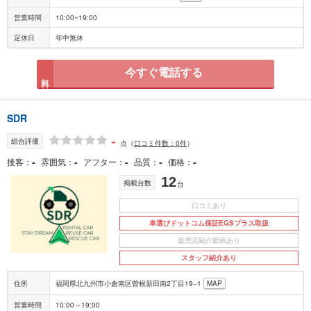
営業時間
10:00~19:00
定休日
年中無休
今すぐ電話する
無料
SDR
-
総合評価
点
（
口コミ件数：0件
）
-
-
-
-
-
接客
雰囲気
アフター
品質
価格
12
掲載台数
台
口コミあり
車選びドットコム保証EGSプラス取扱
販売店紹介動画あり
スタッフ紹介あり
住所
福岡県北九州市小倉南区曽根新田南2丁目19−1
MAP
営業時間
10:00～19:00