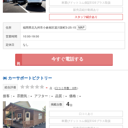
車選びドットコム保証EGSプラス取扱
販売店紹介動画あり
スタッフ紹介あり
住所
福岡県北九州市小倉南区湯川新町3-25-15
MAP
営業時間
10:00-19:00
定休日
なし
今すぐ電話する
無料
㈱ カーサポートビクトリー
-
総合評価
点
（
口コミ件数：0件
）
-
-
-
-
-
接客
雰囲気
アフター
品質
価格
4
掲載台数
台
口コミあり
車選びドットコム保証EGSプラス取扱
販売店紹介動画あり