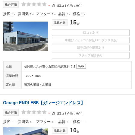
-
総合評価
点
（口コミ件数：0件）
-
-
-
-
-
接客
雰囲気
アフター
品質
価格
15
掲載台数
台
口コミあり
車選びドットコム保証EGSプラス取扱
販売店紹介動画あり
スタッフ紹介あり
住所
福岡県北九州市小倉南区朽網東2-10-2
MAP
営業時間
1000〜1800
定休日
毎週火曜日・水曜日
Garage ENDLESS【ガレージエンドレス】
-
総合評価
点
（
口コミ件数：0件
）
-
-
-
-
-
接客
雰囲気
アフター
品質
価格
10
掲載台数
台