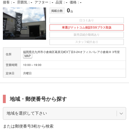
-
-
-
-
-
接客
雰囲気
アフター
品質
価格
0
掲載台数
台
口コミあり
車選びドットコム保証EGSプラス取扱
販売店紹介動画あり
スタッフ紹介あり
福岡県北九州市小倉南区葛原元町3丁目3-24オフィスパレア小倉南Ⅲ 3号室
住所
MAP
営業時間
10:00～19:00
定休日
月曜日
地域・郵便番号から探す
または郵便番号3桁から検索