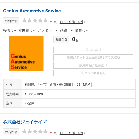
Genius Automotive Service
-
総合評価
点
（
口コミ件数：0件
）
-
-
-
-
-
接客
雰囲気
アフター
品質
価格
0
掲載台数
台
口コミあり
車選びドットコム保証EGSプラス取扱
販売店紹介動画あり
スタッフ紹介あり
住所
福岡県北九州市小倉南区横代東町1-1-23
MAP
営業時間
10:00～19:00
定休日
不定休
株式会社ジェイケイズ
-
総合評価
点
（
口コミ件数：0件
）