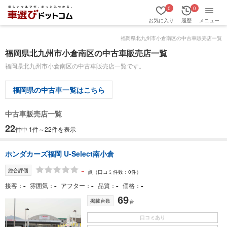
0
0
お気に入り
履歴
メニュー
福岡県北九州市小倉南区の中古車販売店一覧
福岡県北九州市小倉南区の中古車販売店一覧
福岡県北九州市小倉南区の中古車販売店一覧です。
福岡県の中古車一覧はこちら
中古車販売店一覧
22
件中 1件～22件を表示
ホンダカーズ福岡 U-Select南小倉
-
総合評価
点
（口コミ件数：0件）
-
-
-
-
-
接客
雰囲気
アフター
品質
価格
69
掲載台数
台
口コミあり