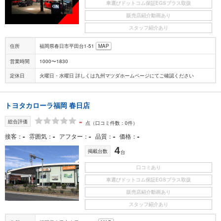
車選びドットコム保証EGSプラス取扱
販売店紹介動画あり
スタッフ紹介あり
住所
福岡県春日市平田台1-51
MAP
営業時間
1000〜1830
定休日
火曜日・水曜日 詳しくは九州マツダホームページにてご確認ください
トヨタカローラ福岡 春日店
-
総合評価
点
（口コミ件数：0件）
-
-
-
-
-
接客
雰囲気
アフター
品質
価格
4
掲載台数
台
口コミあり
車選びドットコム保証EGSプラス取扱
販売店紹介動画あり
スタッフ紹介あり