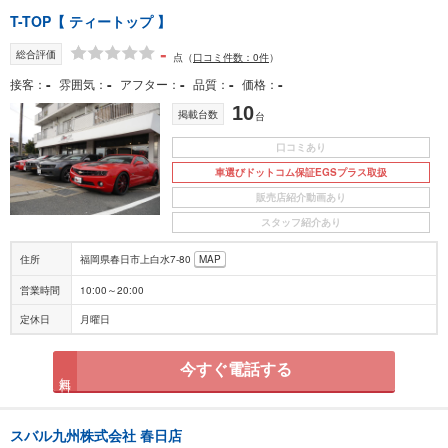
T-TOP【 ティートップ 】
-
総合評価
点
（
口コミ件数：0件
）
-
-
-
-
-
接客
雰囲気
アフター
品質
価格
10
掲載台数
台
口コミあり
車選びドットコム保証EGSプラス取扱
販売店紹介動画あり
スタッフ紹介あり
住所
福岡県春日市上白水7-80
MAP
営業時間
10:00～20:00
定休日
月曜日
今すぐ電話する
無料
スバル九州株式会社 春日店