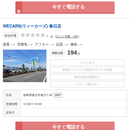
今すぐ電話する
無料
WECARS(ウィーカーズ) 春日店
-
総合評価
点
（
口コミ件数：0件
）
-
-
-
-
-
接客
雰囲気
アフター
品質
価格
194
掲載台数
台
口コミあり
車選びドットコム保証EGSプラス取扱
販売店紹介動画あり
スタッフ紹介あり
住所
福岡県春日市春日7-35
MAP
営業時間
10:00〜19:00
定休日
今すぐ電話する
無料