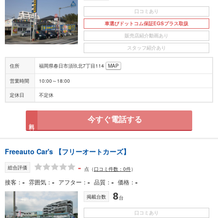
口コミあり
車選びドットコム保証EGSプラス取扱
販売店紹介動画あり
スタッフ紹介あり
住所
福岡県春日市須玖北7丁目114
MAP
営業時間
10:00～18:00
定休日
不定休
今すぐ電話する
無料
Freeauto Car's 【フリーオートカーズ】
-
総合評価
点
（
口コミ件数：0件
）
-
-
-
-
-
接客
雰囲気
アフター
品質
価格
8
掲載台数
台
口コミあり