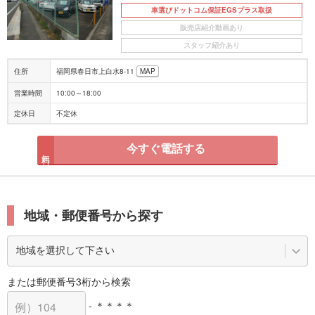
車選びドットコム保証EGSプラス取扱
販売店紹介動画あり
スタッフ紹介あり
住所
福岡県春日市上白水8-11
MAP
営業時間
10:00～18:00
定休日
不定休
今すぐ電話する
無料
地域・郵便番号から探す
または郵便番号3桁から検索
- ＊＊＊＊