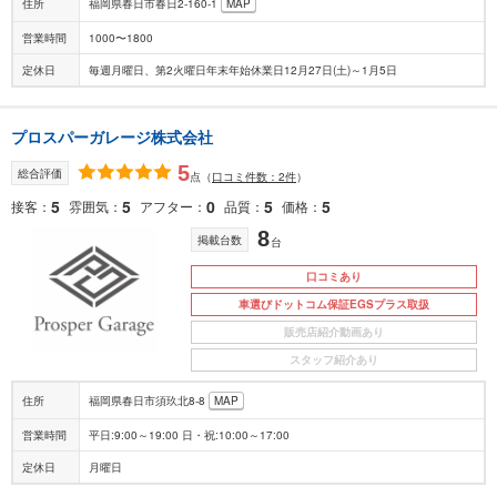
住所
福岡県春日市春日2-160-1
MAP
営業時間
1000〜1800
定休日
毎週月曜日、第2火曜日年末年始休業日12月27日(土)～1月5日
プロスパーガレージ株式会社
5
総合評価
点
（
口コミ件数：2件
）
5
5
0
5
5
接客
雰囲気
アフター
品質
価格
8
掲載台数
台
口コミあり
車選びドットコム保証EGSプラス取扱
販売店紹介動画あり
スタッフ紹介あり
住所
福岡県春日市須玖北8-8
MAP
営業時間
平日:9:00～19:00 日・祝:10:00～17:00
定休日
月曜日