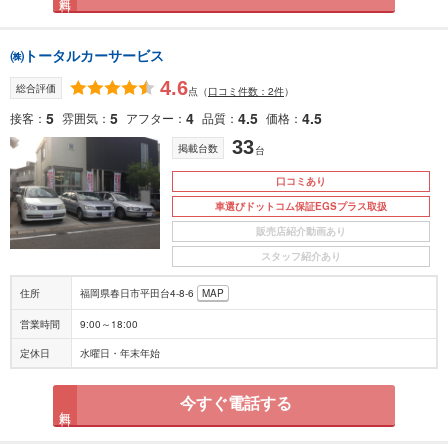
㈱トータルカーサービス
4.6
総合評価
点
（
口コミ件数：2件
）
5
5
4
4.5
4.5
接客
雰囲気
アフター
品質
価格
33
掲載台数
台
口コミあり
車選びドットコム保証EGSプラス取扱
販売店紹介動画あり
スタッフ紹介あり
住所
福岡県春日市平田台4-8-6
MAP
営業時間
9:00～18:00
定休日
水曜日・年末年始
今すぐ電話する
無料