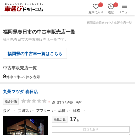
0
0
お気に入り
履歴
メニュー
福岡県春日市の中古車販売店一覧
福岡県春日市の中古車販売店一覧
福岡県春日市の中古車販売店一覧です。
福岡県の中古車一覧はこちら
中古車販売店一覧
9
件中 1件～9件を表示
九州マツダ 春日店
-
総合評価
点
（口コミ件数：0件）
-
-
-
-
-
接客
雰囲気
アフター
品質
価格
17
掲載台数
台
口コミあり