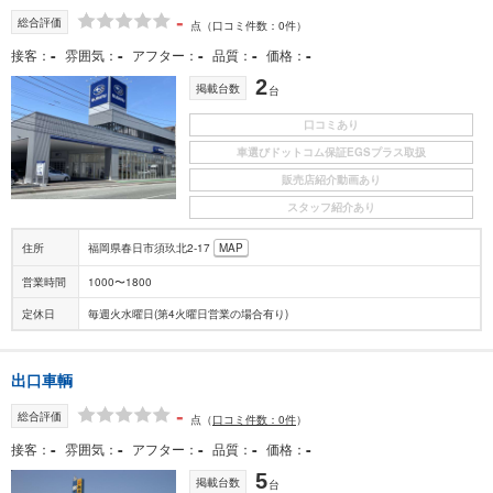
-
総合評価
点
（口コミ件数：0件）
-
-
-
-
-
接客
雰囲気
アフター
品質
価格
2
掲載台数
台
口コミあり
車選びドットコム保証EGSプラス取扱
販売店紹介動画あり
スタッフ紹介あり
住所
福岡県春日市須玖北2-17
MAP
営業時間
1000〜1800
定休日
毎週火水曜日(第4火曜日営業の場合有り)
出口車輌
-
総合評価
点
（
口コミ件数：0件
）
-
-
-
-
-
接客
雰囲気
アフター
品質
価格
5
掲載台数
台