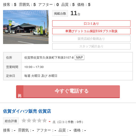
5
5
0
5
5
接客
雰囲気
アフター
品質
価格
11
掲載台数
台
口コミあり
車選びドットコム保証EGSプラス取扱
販売店紹介動画あり
スタッフ紹介あり
住所
佐賀県佐賀市久保泉町下和泉3107-8
MAP
営業時間
10:00～17:30
定休日
毎週 火曜日 及び 水曜日
今すぐ電話する
無料
佐賀ダイハツ販売 佐賀店
-
総合評価
点
（口コミ件数：0件）
-
-
-
-
-
接客
雰囲気
アフター
品質
価格