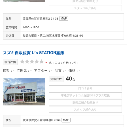
販売店紹介動画あり
スタッフ紹介あり
住所
佐賀県佐賀市兵庫南2-21-38
MAP
営業時間
1000〜1800
定休日
毎週火曜日・第二/第三水曜日 GW休暇:4/28-5/5
スズキ自販佐賀 U’s STATION嘉瀬
-
総合評価
点
（口コミ件数：0件）
-
-
-
-
-
接客
雰囲気
アフター
品質
価格
40
掲載台数
台
口コミあり
車選びドットコム保証EGSプラス取扱
販売店紹介動画あり
スタッフ紹介あり
住所
佐賀県佐賀市嘉瀬町扇町2364
MAP