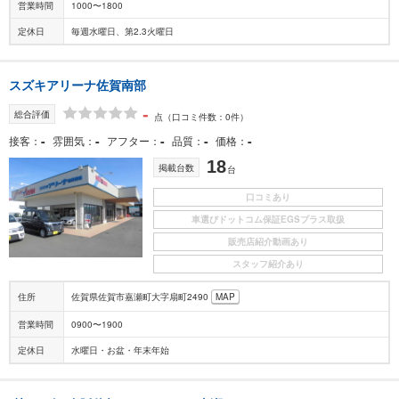
営業時間
1000〜1800
定休日
毎週水曜日、第2.3火曜日
スズキアリーナ佐賀南部
-
総合評価
点
（口コミ件数：0件）
-
-
-
-
-
接客
雰囲気
アフター
品質
価格
18
掲載台数
台
口コミあり
車選びドットコム保証EGSプラス取扱
販売店紹介動画あり
スタッフ紹介あり
住所
佐賀県佐賀市嘉瀬町大字扇町2490
MAP
営業時間
0900〜1900
定休日
水曜日・お盆・年末年始