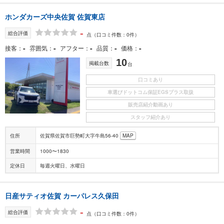
ホンダカーズ中央佐賀 佐賀東店
-
総合評価
点
（口コミ件数：0件）
-
-
-
-
-
接客
雰囲気
アフター
品質
価格
10
掲載台数
台
口コミあり
車選びドットコム保証EGSプラス取扱
販売店紹介動画あり
スタッフ紹介あり
住所
佐賀県佐賀市巨勢町大字牛島56-40
MAP
営業時間
1000〜1830
定休日
毎週火曜日、水曜日
日産サティオ佐賀 カーパレス久保田
-
総合評価
点
（口コミ件数：0件）