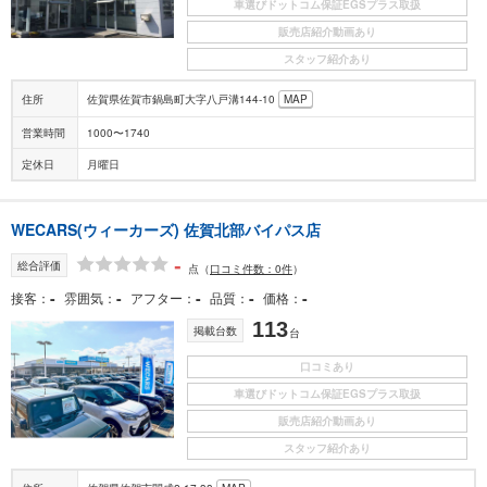
車選びドットコム保証EGSプラス取扱
販売店紹介動画あり
スタッフ紹介あり
住所
佐賀県佐賀市鍋島町大字八戸溝144-10
MAP
営業時間
1000〜1740
定休日
月曜日
WECARS(ウィーカーズ) 佐賀北部バイパス店
-
総合評価
点
（
口コミ件数：0件
）
-
-
-
-
-
接客
雰囲気
アフター
品質
価格
113
掲載台数
台
口コミあり
車選びドットコム保証EGSプラス取扱
販売店紹介動画あり
スタッフ紹介あり