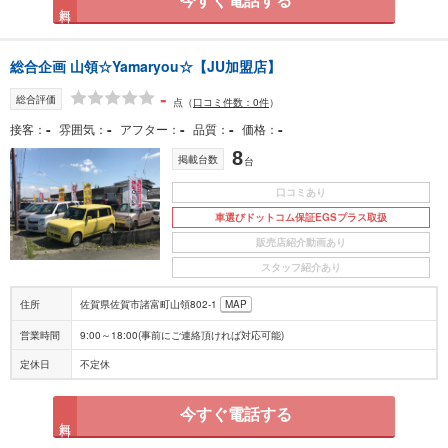
今すぐ電話する
無料
総合企画 山領☆Yamaryou☆【JU加盟店】
-
総合評価
点
（
口コミ件数：0件
）
-
-
-
-
-
接客
雰囲気
アフター
品質
価格
8
掲載台数
台
口コミあり
車選びドットコム保証EGSプラス取扱
販売店紹介動画あり
スタッフ紹介あり
住所
佐賀県佐賀市諸富町山領802-1
MAP
営業時間
9:00～18:00(事前にご連絡頂ければ対応可能)
定休日
不定休
今すぐ電話する
無料