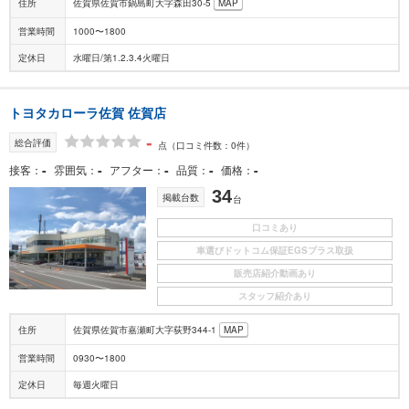
住所
佐賀県佐賀市鍋島町大字森田30-5
MAP
営業時間
1000〜1800
定休日
水曜日/第1.2.3.4火曜日
トヨタカローラ佐賀 佐賀店
-
総合評価
点
（口コミ件数：0件）
-
-
-
-
-
接客
雰囲気
アフター
品質
価格
34
掲載台数
台
口コミあり
車選びドットコム保証EGSプラス取扱
販売店紹介動画あり
スタッフ紹介あり
住所
佐賀県佐賀市嘉瀬町大字荻野344-1
MAP
営業時間
0930〜1800
定休日
毎週火曜日