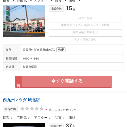
15
掲載台数
台
口コミあり
車選びドットコム保証EGSプラス取扱
販売店紹介動画あり
スタッフ紹介あり
住所
佐賀県佐賀市兵庫町若宮2
MAP
営業時間
1000〜1930
定休日
毎週火曜日
今すぐ電話する
無料
西九州マツダ 城北店
-
総合評価
点
（口コミ件数：0件）
-
-
-
-
-
接客
雰囲気
アフター
品質
価格
37
掲載台数
台