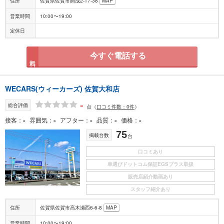
住所
佐賀県佐賀市開成2-17-38
MAP
営業時間
10:00〜19:00
定休日
今すぐ電話する
無料
WECARS(ウィーカーズ) 佐賀大和店
-
総合評価
点
（
口コミ件数：0件
）
-
-
-
-
-
接客
雰囲気
アフター
品質
価格
75
掲載台数
台
口コミあり
車選びドットコム保証EGSプラス取扱
販売店紹介動画あり
スタッフ紹介あり
住所
佐賀県佐賀市高木瀬西6-6-8
MAP
営業時間
10:00〜19:00