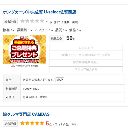
ホンダカーズ中央佐賀 U-select佐賀西店
-
総合評価
点
（口コミ件数：0件）
-
-
-
-
-
接客
雰囲気
アフター
品質
価格
50
掲載台数
台
口コミあり
車選びドットコム保証EGSプラス取扱
販売店紹介動画あり
スタッフ紹介あり
住所
佐賀県佐賀市八戸2-6-12
MAP
営業時間
1000〜1830
定休日
毎週火曜日・水曜日
旅クルマ専門店 CAMBAS
5
総合評価
点
（
口コミ件数：1件
）