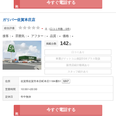
今すぐ電話する
無料
ガリバー佐賀本庄店
-
総合評価
点
（
口コミ件数：0件
）
-
-
-
-
-
接客
雰囲気
アフター
品質
価格
142
掲載台数
台
口コミあり
車選びドットコム保証EGSプラス取扱
販売店紹介動画あり
スタッフ紹介あり
住所
佐賀県佐賀市本庄町本庄1184番51
MAP
営業時間
10:00〜20:00
定休日
年中無休
今すぐ電話する
無料