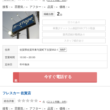
-
-
-
-
-
接客
雰囲気
アフター
品質
価格
2
掲載台数
台
口コミあり
車選びドットコム保証EGSプラス取扱
販売店紹介動画あり
スタッフ紹介あり
住所
佐賀県佐賀市東与賀町下古賀552-1
MAP
営業時間
10:00～20:00
定休日
年中無休
今すぐ電話する
無料
フレスカー 佐賀店
-
総合評価
点
（
口コミ件数：0件
）
-
-
-
-
-
接客
雰囲気
アフター
品質
価格