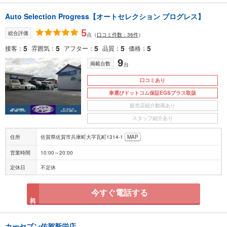
Auto Selection Progress【オートセレクション プログレス】
5
総合評価
点
（
口コミ件数：36件
）
5
5
5
5
5
接客
雰囲気
アフター
品質
価格
9
掲載台数
台
口コミあり
車選びドットコム保証EGSプラス取扱
販売店紹介動画あり
スタッフ紹介あり
住所
佐賀県佐賀市兵庫町大字瓦町1314-1
MAP
営業時間
10:00～20:00
定休日
不定休
今すぐ電話する
無料
カーセブン佐賀新栄店