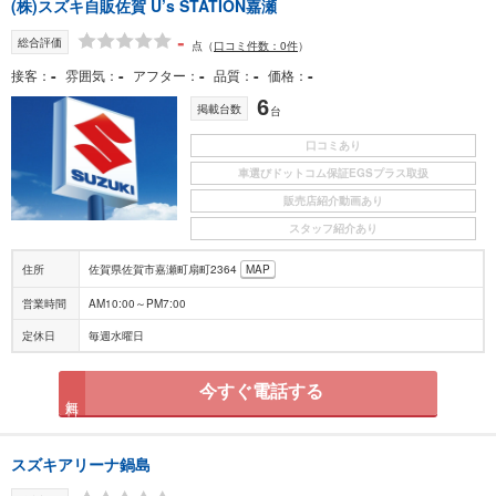
(株)スズキ自販佐賀 U’s STATION嘉瀬
-
総合評価
点
（
口コミ件数：0件
）
-
-
-
-
-
接客
雰囲気
アフター
品質
価格
6
掲載台数
台
口コミあり
車選びドットコム保証EGSプラス取扱
販売店紹介動画あり
スタッフ紹介あり
住所
佐賀県佐賀市嘉瀬町扇町2364
MAP
営業時間
AM10:00～PM7:00
定休日
毎週水曜日
今すぐ電話する
無料
スズキアリーナ鍋島