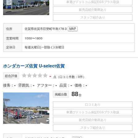
車選びドットコム保証EGSプラス取扱
販売店紹介動画あり
スタッフ紹介あり
住所
佐賀県佐賀市巨勢町牛島178-3
MAP
営業時間
1000〜1800
定休日
毎週火曜日(一部除く)/水曜日
ホンダカーズ佐賀 U-select佐賀
-
総合評価
点
（口コミ件数：0件）
-
-
-
-
-
接客
雰囲気
アフター
品質
価格
88
掲載台数
台
口コミあり
車選びドットコム保証EGSプラス取扱
販売店紹介動画あり
スタッフ紹介あり