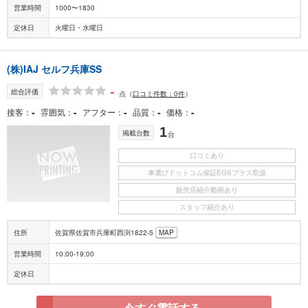
営業時間
1000〜1830
定休日
火曜日・水曜日
(株)IAJ セルフ兵庫SS
-
総合評価
点
（
口コミ件数：0件
）
-
-
-
-
-
接客
雰囲気
アフター
品質
価格
1
掲載台数
台
口コミあり
車選びドットコム保証EGSプラス取扱
販売店紹介動画あり
スタッフ紹介あり
住所
佐賀県佐賀市兵庫町西渕1822-5
MAP
営業時間
10:00-19:00
定休日