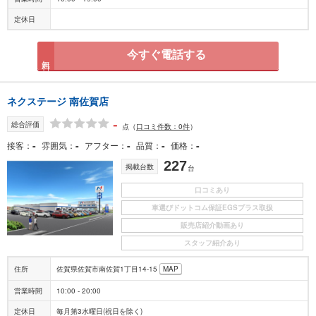
定休日
今すぐ電話する
無料
ネクステージ 南佐賀店
-
総合評価
点
（
口コミ件数：0件
）
-
-
-
-
-
接客
雰囲気
アフター
品質
価格
227
掲載台数
台
口コミあり
車選びドットコム保証EGSプラス取扱
販売店紹介動画あり
スタッフ紹介あり
住所
佐賀県佐賀市南佐賀1丁目14-15
MAP
営業時間
10:00 - 20:00
定休日
毎月第3水曜日(祝日を除く)