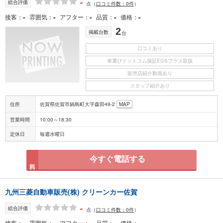
-
総合評価
点
（
口コミ件数：0件
）
-
-
-
-
-
接客
雰囲気
アフター
品質
価格
2
掲載台数
台
口コミあり
車選びドットコム保証EGSプラス取扱
販売店紹介動画あり
スタッフ紹介あり
住所
佐賀県佐賀市鍋島町大字森田49-2
MAP
営業時間
10:00～18:30
定休日
毎週水曜日
今すぐ電話する
無料
九州三菱自動車販売(株) クリーンカー佐賀
-
総合評価
点
（
口コミ件数：0件
）
-
-
-
-
-
接客
雰囲気
アフター
品質
価格