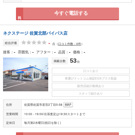
今すぐ電話する
無料
ネクステージ 佐賀北部バイパス店
-
総合評価
点
（
口コミ件数：0件
）
-
-
-
-
-
接客
雰囲気
アフター
品質
価格
53
掲載台数
台
口コミあり
車選びドットコム保証EGSプラス取扱
販売店紹介動画あり
スタッフ紹介あり
住所
佐賀県佐賀市若宮2丁目5-58
MAP
営業時間
10:00 - 19:00/出張査定は19:30スタートまで
定休日
毎月第2水曜日(祝日を除く)