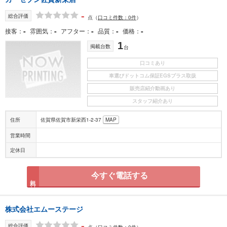
-
総合評価
点
（
口コミ件数：0件
）
-
-
-
-
-
接客
雰囲気
アフター
品質
価格
1
掲載台数
台
口コミあり
車選びドットコム保証EGSプラス取扱
販売店紹介動画あり
スタッフ紹介あり
住所
佐賀県佐賀市新栄西1-2-37
MAP
営業時間
定休日
今すぐ電話する
無料
株式会社エムーステージ
-
総合評価
点
（
口コミ件数：0件
）