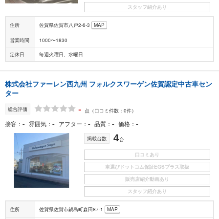
スタッフ紹介あり
住所
佐賀県佐賀市八戸2-6-3
MAP
営業時間
1000〜1830
定休日
毎週火曜日、水曜日
株式会社ファーレン西九州 フォルクスワーゲン佐賀認定中古車セン
ター
-
総合評価
点
（口コミ件数：0件）
-
-
-
-
-
接客
雰囲気
アフター
品質
価格
4
掲載台数
台
口コミあり
車選びドットコム保証EGSプラス取扱
販売店紹介動画あり
スタッフ紹介あり
住所
佐賀県佐賀市鍋島町森田87-1
MAP