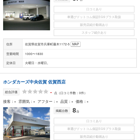
口コミあり
車選びドットコム保証EGSプラス取扱
販売店紹介動画あり
スタッフ紹介あり
住所
佐賀県佐賀市兵庫町藤木1172-5
MAP
営業時間
1000〜1830
定休日
火曜日・水曜日。
ホンダカーズ中央佐賀 佐賀西店
-
総合評価
点
（口コミ件数：0件）
-
-
-
-
-
接客
雰囲気
アフター
品質
価格
8
掲載台数
台
口コミあり
車選びドットコム保証EGSプラス取扱
販売店紹介動画あり