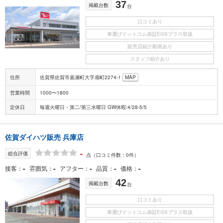
37
掲載台数
台
口コミあり
車選びドットコム保証EGSプラス取扱
販売店紹介動画あり
スタッフ紹介あり
住所
佐賀県佐賀市嘉瀬町大字扇町2274-1
MAP
営業時間
1000〜1800
定休日
毎週火曜日・第二/第三水曜日 GW休暇:4/28-5/5
佐賀ダイハツ販売 兵庫店
-
総合評価
点
（口コミ件数：0件）
-
-
-
-
-
接客
雰囲気
アフター
品質
価格
42
掲載台数
台
口コミあり
車選びドットコム保証EGSプラス取扱