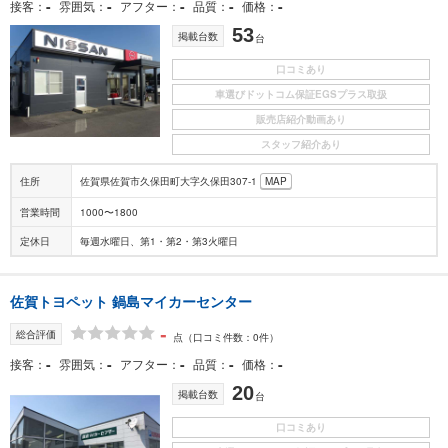
-
-
-
-
-
接客
雰囲気
アフター
品質
価格
53
掲載台数
台
口コミあり
車選びドットコム保証EGSプラス取扱
販売店紹介動画あり
スタッフ紹介あり
住所
佐賀県佐賀市久保田町大字久保田307-1
MAP
営業時間
1000〜1800
定休日
毎週水曜日、第1・第2・第3火曜日
佐賀トヨペット 鍋島マイカーセンター
-
総合評価
点
（口コミ件数：0件）
-
-
-
-
-
接客
雰囲気
アフター
品質
価格
20
掲載台数
台
口コミあり