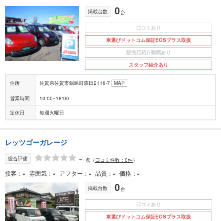
0
掲載台数
台
口コミあり
車選びドットコム保証EGSプラス取扱
販売店紹介動画あり
スタッフ紹介あり
住所
佐賀県佐賀市鍋島町森田2116-7
MAP
営業時間
10:00~18:00
定休日
毎週火曜日
レッツゴーガレージ
-
総合評価
点
（
口コミ件数：0件
）
-
-
-
-
-
接客
雰囲気
アフター
品質
価格
0
掲載台数
台
口コミあり
車選びドットコム保証EGSプラス取扱