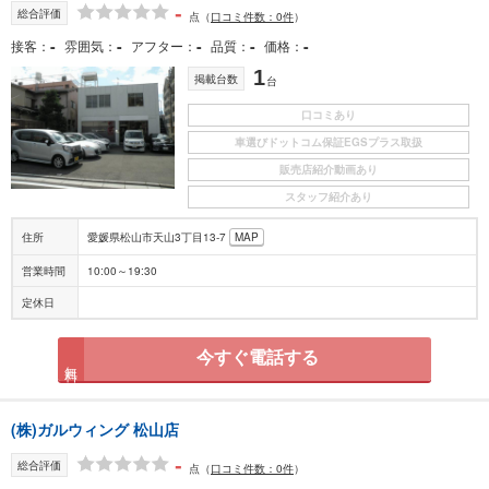
-
総合評価
点
（
口コミ件数：0件
）
-
-
-
-
-
接客
雰囲気
アフター
品質
価格
1
掲載台数
台
口コミあり
車選びドットコム保証EGSプラス取扱
販売店紹介動画あり
スタッフ紹介あり
住所
愛媛県松山市天山3丁目13-7
MAP
営業時間
10:00～19:30
定休日
今すぐ電話する
無料
(株)ガルウィング 松山店
-
総合評価
点
（
口コミ件数：0件
）