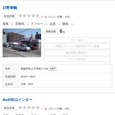
日野車輌
-
総合評価
点
（口コミ件数：0件）
-
-
-
-
-
接客
雰囲気
アフター
品質
価格
6
掲載台数
台
口コミあり
車選びドットコム保証EGSプラス取扱
販売店紹介動画あり
スタッフ紹介あり
住所
愛媛県松山市萱町6-108
MAP
営業時間
0830〜1800
定休日
日曜・祭日
Audi松山インター
-
総合評価
点
（口コミ件数：0件）