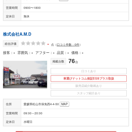
営業時間
0900〜1800
定休日
無休
株式会社A.M.D
-
総合評価
点
（
口コミ件数：0件
）
-
-
-
-
-
接客
雰囲気
アフター
品質
価格
76
掲載台数
台
口コミあり
車選びドットコム保証EGSプラス取扱
販売店紹介動画あり
スタッフ紹介あり
住所
愛媛県松山市保免西4‐4‐50
MAP
営業時間
09:00～20:00
定休日
水曜日