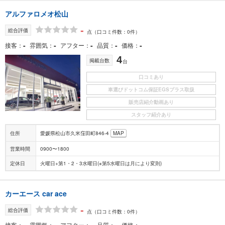
アルファロメオ松山
-
総合評価
点
（口コミ件数：0件）
-
-
-
-
-
接客
雰囲気
アフター
品質
価格
4
掲載台数
台
口コミあり
車選びドットコム保証EGSプラス取扱
販売店紹介動画あり
スタッフ紹介あり
住所
愛媛県松山市久米窪田町846-4
MAP
営業時間
0900〜1800
定休日
火曜日+第1・2・3水曜日(※第5水曜日は月により変則)
カーエース car ace
-
総合評価
点
（口コミ件数：0件）
-
-
-
-
-
接客
雰囲気
アフター
品質
価格