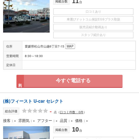
11
掲載台数
台
口コミあり
車選びドットコム保証EGSプラス取扱
販売店紹介動画あり
スタッフ紹介あり
住所
愛媛県松山市山越6丁目7-15
MAP
営業時間
8:30～18:30
定休日
今すぐ電話する
無料
(株)フィースト U-car セレクト
-
総合評価
点
（
口コミ件数：0件
）
-
-
-
-
-
接客
雰囲気
アフター
品質
価格
10
掲載台数
台