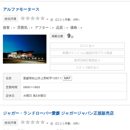
アルファモータース
-
総合評価
点
（口コミ件数：0件）
-
-
-
-
-
接客
雰囲気
アフター
品質
価格
9
掲載台数
台
口コミあり
車選びドットコム保証EGSプラス取扱
販売店紹介動画あり
スタッフ紹介あり
住所
愛媛県松山市上野町甲1357-1
MAP
営業時間
0900〜1800
定休日
火曜日 第2水曜日
ジャガー・ランドローバー愛媛 ジャガージャパン正規販売店
-
総合評価
点
（口コミ件数：0件）