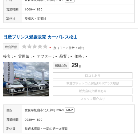
営業時間
1000〜1830
定休日
毎週火・水曜日
日産プリンス愛媛販売 カーパレス松山
-
総合評価
点
（口コミ件数：0件）
-
-
-
-
-
接客
雰囲気
アフター
品質
価格
29
掲載台数
台
口コミあり
車選びドットコム保証EGSプラス取扱
販売店紹介動画あり
スタッフ紹介あり
住所
愛媛県松山市北久米町726-3
MAP
営業時間
0930〜1800
定休日
毎週水曜日・一部の第一火曜日