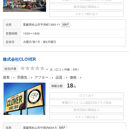
販売店紹介動画あり
スタッフ紹介あり
住所
愛媛県松山市平井町1363-11
MAP
営業時間
1030〜1830
定休日
火曜日/第1月・第3月曜日
株式会社CLOVER
-
総合評価
点
（口コミ件数：0件）
-
-
-
-
-
接客
雰囲気
アフター
品質
価格
18
掲載台数
台
口コミあり
車選びドットコム保証EGSプラス取扱
販売店紹介動画あり
スタッフ紹介あり
住所
愛媛県松山市中西内634-5
MAP