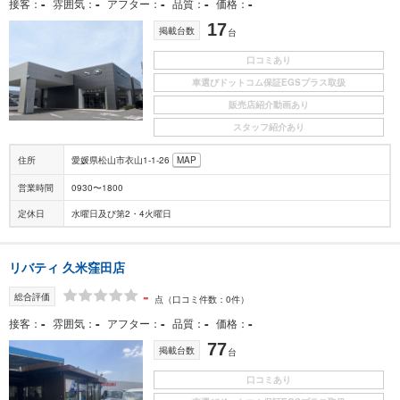
-
-
-
-
-
接客
雰囲気
アフター
品質
価格
17
掲載台数
台
口コミあり
車選びドットコム保証EGSプラス取扱
販売店紹介動画あり
スタッフ紹介あり
住所
愛媛県松山市衣山1-1-26
MAP
営業時間
0930〜1800
定休日
水曜日及び第2・4火曜日
リバティ 久米窪田店
-
総合評価
点
（口コミ件数：0件）
-
-
-
-
-
接客
雰囲気
アフター
品質
価格
77
掲載台数
台
口コミあり