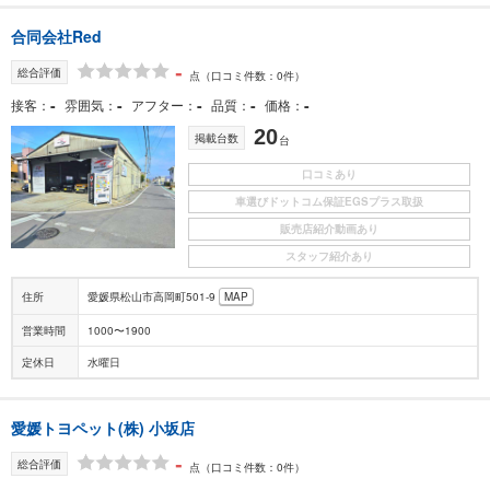
合同会社Red
-
総合評価
点
（口コミ件数：0件）
-
-
-
-
-
接客
雰囲気
アフター
品質
価格
20
掲載台数
台
口コミあり
車選びドットコム保証EGSプラス取扱
販売店紹介動画あり
スタッフ紹介あり
住所
愛媛県松山市高岡町501-9
MAP
営業時間
1000〜1900
定休日
水曜日
愛媛トヨペット(株) 小坂店
-
総合評価
点
（口コミ件数：0件）