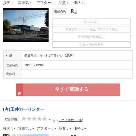
-
-
-
-
-
接客
雰囲気
アフター
品質
価格
8
掲載台数
台
口コミあり
車選びドットコム保証EGSプラス取扱
販売店紹介動画あり
スタッフ紹介あり
住所
愛媛県松山市中村3丁目1-47
MAP
営業時間
10:00～19:00
定休日
今すぐ電話する
無料
(有)玉井カーセンター
-
総合評価
点
（
口コミ件数：0件
）
-
-
-
-
-
接客
雰囲気
アフター
品質
価格