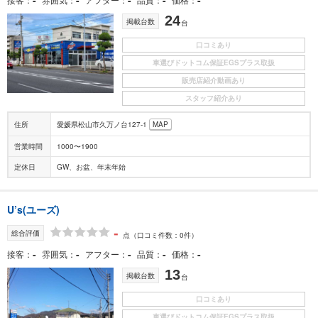
24
掲載台数
台
口コミあり
車選びドットコム保証EGSプラス取扱
販売店紹介動画あり
スタッフ紹介あり
住所
愛媛県松山市久万ノ台127-1
MAP
営業時間
1000〜1900
定休日
GW、お盆、年末年始
U’s(ユーズ)
-
総合評価
点
（口コミ件数：0件）
-
-
-
-
-
接客
雰囲気
アフター
品質
価格
13
掲載台数
台
口コミあり
車選びドットコム保証EGSプラス取扱