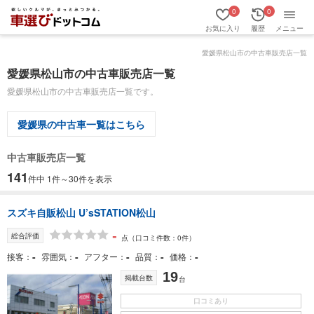
0
0
お気に入り
履歴
メニュー
愛媛県松山市の中古車販売店一覧
愛媛県松山市の中古車販売店一覧
愛媛県松山市の中古車販売店一覧です。
愛媛県の中古車一覧はこちら
中古車販売店一覧
141
件中 1件～30件を表示
スズキ自販松山 U’sSTATION松山
-
総合評価
点
（口コミ件数：0件）
-
-
-
-
-
接客
雰囲気
アフター
品質
価格
19
掲載台数
台
口コミあり