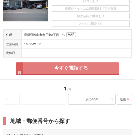
口コミあり
車選びドットコム保証EGSプラス取扱
販売店紹介動画あり
スタッフ紹介あり
住所
愛媛県松山市余戸東2丁目1-40
MAP
営業時間
10:00-21:00
定休日
今すぐ電話する
無料
1
/ 5
次の30件
最後
地域・郵便番号から探す