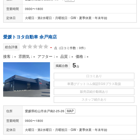
営業時間
0930〜1800
定休日
火曜日・第2水曜日・月曜祝日・GW・夏季休業・年末年始
愛媛トヨタ自動車 余戸南店
-
総合評価
点
（口コミ件数：0件）
-
-
-
-
-
接客
雰囲気
アフター
品質
価格
5
掲載台数
台
口コミあり
車選びドットコム保証EGSプラス取扱
販売店紹介動画あり
スタッフ紹介あり
住所
愛媛県松山市余戸南2-25-26
MAP
営業時間
0930〜1800
定休日
火曜日・第2水曜日・月曜祝日・GW・夏季休業・年末年始