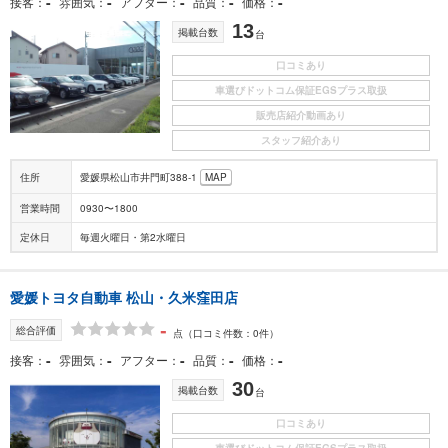
-
-
-
-
-
接客
雰囲気
アフター
品質
価格
13
掲載台数
台
口コミあり
車選びドットコム保証EGSプラス取扱
販売店紹介動画あり
スタッフ紹介あり
住所
愛媛県松山市井門町388-1
MAP
営業時間
0930〜1800
定休日
毎週火曜日・第2水曜日
愛媛トヨタ自動車 松山・久米窪田店
-
総合評価
点
（口コミ件数：0件）
-
-
-
-
-
接客
雰囲気
アフター
品質
価格
30
掲載台数
台
口コミあり
車選びドットコム保証EGSプラス取扱