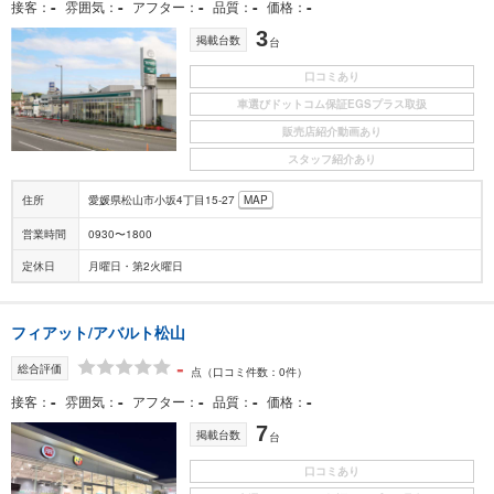
-
-
-
-
-
接客
雰囲気
アフター
品質
価格
3
掲載台数
台
口コミあり
車選びドットコム保証EGSプラス取扱
販売店紹介動画あり
スタッフ紹介あり
住所
愛媛県松山市小坂4丁目15-27
MAP
営業時間
0930〜1800
定休日
月曜日・第2火曜日
フィアット/アバルト松山
-
総合評価
点
（口コミ件数：0件）
-
-
-
-
-
接客
雰囲気
アフター
品質
価格
7
掲載台数
台
口コミあり