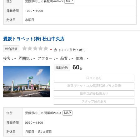
住所
愛媛県松山市森松町448-29
MAP
営業時間
1000〜1900
定休日
水曜日
愛媛トヨペット(株) 松山中央店
-
総合評価
点
（口コミ件数：0件）
-
-
-
-
-
接客
雰囲気
アフター
品質
価格
60
掲載台数
台
口コミあり
車選びドットコム保証EGSプラス取扱
販売店紹介動画あり
スタッフ紹介あり
住所
愛媛県松山市問屋町244-1
MAP
営業時間
0930〜1800
定休日
月曜日・第2火曜日