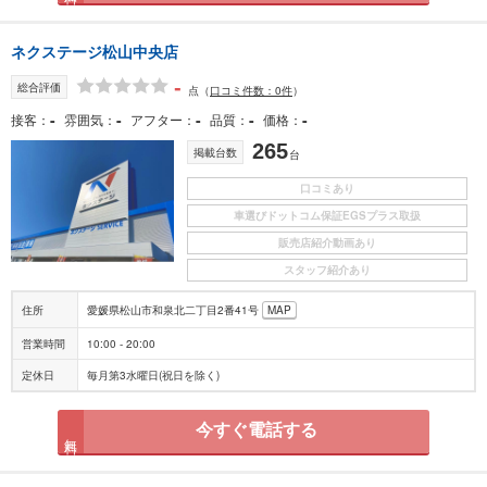
ネクステージ松山中央店
-
総合評価
点
（
口コミ件数：0件
）
-
-
-
-
-
接客
雰囲気
アフター
品質
価格
265
掲載台数
台
口コミあり
車選びドットコム保証EGSプラス取扱
販売店紹介動画あり
スタッフ紹介あり
住所
愛媛県松山市和泉北二丁目2番41号
MAP
営業時間
10:00 - 20:00
定休日
毎月第3水曜日(祝日を除く)
今すぐ電話する
無料