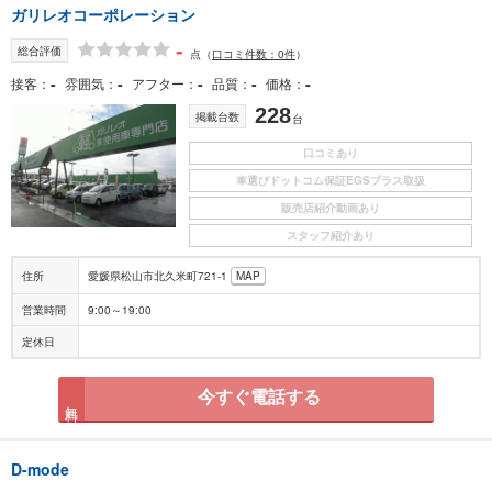
ガリレオコーポレーション
-
総合評価
点
（
口コミ件数：0件
）
-
-
-
-
-
接客
雰囲気
アフター
品質
価格
228
掲載台数
台
口コミあり
車選びドットコム保証EGSプラス取扱
販売店紹介動画あり
スタッフ紹介あり
住所
愛媛県松山市北久米町721-1
MAP
営業時間
9:00～19:00
定休日
今すぐ電話する
無料
D-mode