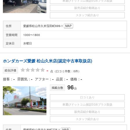
車選びドットコム保証EGSプラス取扱
販売店紹介動画あり
スタッフ紹介あり
住所
愛媛県松山市久米窪田町699-1
MAP
営業時間
1000〜1800
定休日
水曜日
ホンダカーズ愛媛 松山久米店(認定中古車取扱店)
-
総合評価
点
（口コミ件数：0件）
-
-
-
-
-
接客
雰囲気
アフター
品質
価格
96
掲載台数
台
口コミあり
車選びドットコム保証EGSプラス取扱
販売店紹介動画あり
スタッフ紹介あり
住所
愛媛県松山市北久米町775-1
MAP