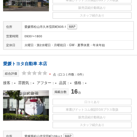
販売店紹介動画あり
スタッフ紹介あり
住所
愛媛県松山市久米窪田町835-1
MAP
営業時間
0930〜1800
定休日
火曜日・第2水曜日・月曜祝日・GW・夏季休業・年末年始
愛媛トヨタ自動車 本店
-
総合評価
点
（口コミ件数：0件）
-
-
-
-
-
接客
雰囲気
アフター
品質
価格
16
掲載台数
台
口コミあり
車選びドットコム保証EGSプラス取扱
販売店紹介動画あり
スタッフ紹介あり
住所
愛媛県松山市宮田町109ー1
MAP