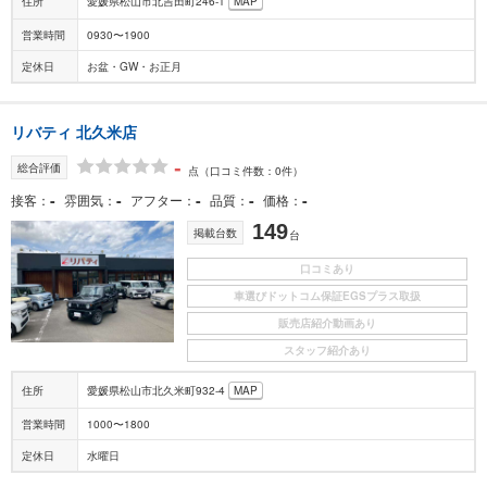
住所
愛媛県松山市北吉田町246-1
MAP
営業時間
0930〜1900
定休日
お盆・GW・お正月
リバティ 北久米店
-
総合評価
点
（口コミ件数：0件）
-
-
-
-
-
接客
雰囲気
アフター
品質
価格
149
掲載台数
台
口コミあり
車選びドットコム保証EGSプラス取扱
販売店紹介動画あり
スタッフ紹介あり
住所
愛媛県松山市北久米町932-4
MAP
営業時間
1000〜1800
定休日
水曜日