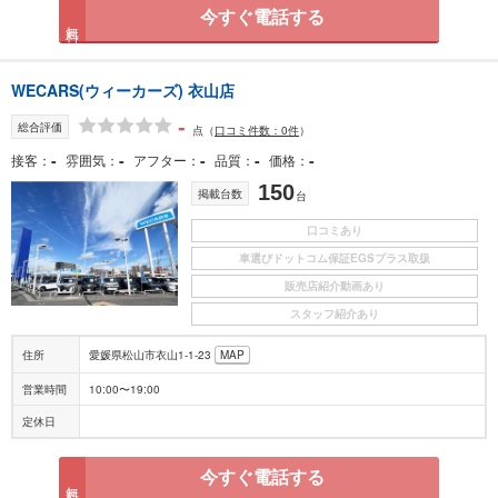
今すぐ電話する
無料
WECARS(ウィーカーズ) 衣山店
-
総合評価
点
（
口コミ件数：0件
）
-
-
-
-
-
接客
雰囲気
アフター
品質
価格
150
掲載台数
台
口コミあり
車選びドットコム保証EGSプラス取扱
販売店紹介動画あり
スタッフ紹介あり
住所
愛媛県松山市衣山1-1-23
MAP
営業時間
10:00〜19:00
定休日
今すぐ電話する
無料