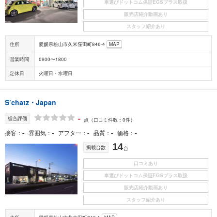
車選びドットコム保証EGSプラス取扱
販売店紹介動画あり
スタッフ紹介あり
住所
愛媛県松山市久米窪田町846-4
MAP
営業時間
0900〜1800
定休日
火曜日・水曜日
S’chatz・Japan
-
総合評価
点
（口コミ件数：0件）
-
-
-
-
-
接客
雰囲気
アフター
品質
価格
14
掲載台数
台
口コミあり
車選びドットコム保証EGSプラス取扱
販売店紹介動画あり
スタッフ紹介あり