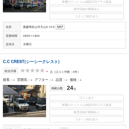
車選びドットコム保証EGSプラス取扱
販売店紹介動画あり
スタッフ紹介あり
住所
愛媛県松山市天山3-15-5
MAP
営業時間
0930〜1800
定休日
水曜日
C.C CREST(シーシークレスト)
-
総合評価
点
（口コミ件数：0件）
-
-
-
-
-
接客
雰囲気
アフター
品質
価格
24
掲載台数
台
口コミあり
車選びドットコム保証EGSプラス取扱
販売店紹介動画あり
スタッフ紹介あり