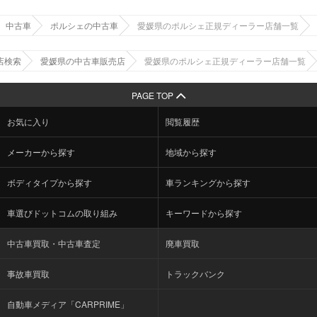
中古車
ポルシェの中古車
愛媛県のポルシェ正規ディーラー店舗一覧
店検索
愛媛県の中古車販売店
愛媛県のポルシェ正規ディーラー店舗一覧
PAGE TOP
お気に入り
閲覧履歴
メーカーから探す
地域から探す
ボディタイプから探す
車ランキングから探す
車選びドットコムの取り組み
キーワードから探す
中古車買取・中古車査定
廃車買取
事故車買取
トラックバンク
自動車メディア「CARPRIME」