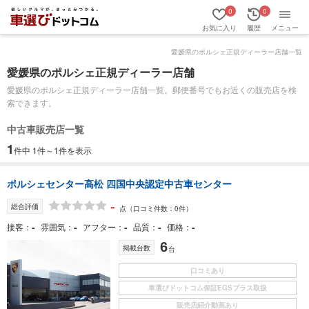
0
0
お気に入り
履歴
メニュー
愛媛県のポルシェ正規ディーラー店舗一覧
愛媛県のポルシェ正規ディーラー店舗
愛媛県のポルシェ正規ディーラー店舗一覧。郵便番号でもお近くの販売店を検
索できます。
中古車販売店一覧
1
件中 1件～1件を表示
ポルシェセンター高松 四国中央認定中古車センター
-
総合評価
点
（口コミ件数：0件）
-
-
-
-
-
接客
雰囲気
アフター
品質
価格
6
掲載台数
台
口コミあり
車選びドットコム保証EGSプラス取扱
販売店紹介動画あり