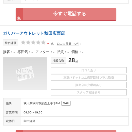
今すぐ電話する
無料
ガリバーアウトレット秋田広面店
-
総合評価
点
（
口コミ件数：0件
）
-
-
-
-
-
接客
雰囲気
アフター
品質
価格
28
掲載台数
台
口コミあり
車選びドットコム保証EGSプラス取扱
販売店紹介動画あり
スタッフ紹介あり
住所
秋田県秋田市広面土手下8-1
MAP
営業時間
09:00〜19:00
定休日
年中無休