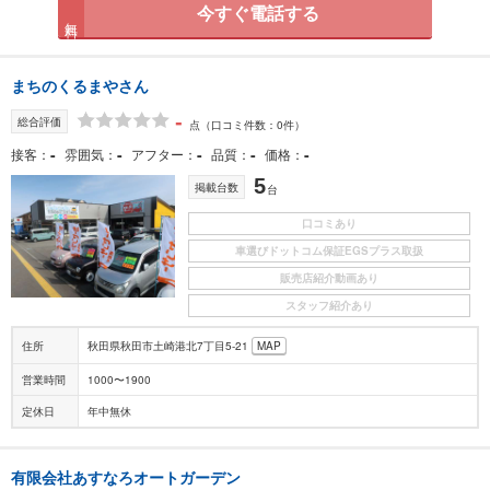
今すぐ電話する
無料
まちのくるまやさん
-
総合評価
点
（口コミ件数：0件）
-
-
-
-
-
接客
雰囲気
アフター
品質
価格
5
掲載台数
台
口コミあり
車選びドットコム保証EGSプラス取扱
販売店紹介動画あり
スタッフ紹介あり
住所
秋田県秋田市土崎港北7丁目5-21
MAP
営業時間
1000〜1900
定休日
年中無休
有限会社あすなろオートガーデン