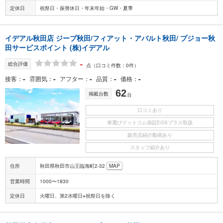
定休日
祝祭日・振替休日・年末年始・GW・夏季
イデアル秋田店 ジープ秋田/フィアット・アバルト秋田/ プジョー秋
田サービスポイント (株)イデアル
-
総合評価
点
（口コミ件数：0件）
-
-
-
-
-
接客
雰囲気
アフター
品質
価格
62
掲載台数
台
口コミあり
車選びドットコム保証EGSプラス取扱
販売店紹介動画あり
スタッフ紹介あり
住所
秋田県秋田市山王臨海町2-32
MAP
営業時間
1000〜1830
定休日
火曜日、第2水曜日※祝祭日を除く