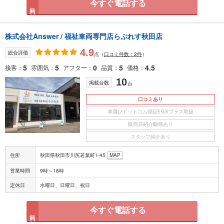
今すぐ電話する
無料
株式会社Answer / 福祉車両専門店らぷれす秋田店
4.9
総合評価
点
（
口コミ件数：2件
）
5
5
0
5
4.5
接客
雰囲気
アフター
品質
価格
10
掲載台数
台
口コミあり
車選びドットコム保証EGSプラス取扱
販売店紹介動画あり
スタッフ紹介あり
住所
秋田県秋田市川尻若葉町1-45
MAP
営業時間
9時～18時
定休日
水曜日、日曜日、祝日
今すぐ電話する
無料