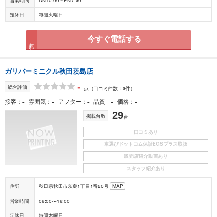
営業時間
AM10:00～PM7:00
定休日
毎週火曜日
今すぐ電話する
無料
ガリバーミニクル秋田茨島店
-
総合評価
点
（
口コミ件数：0件
）
-
-
-
-
-
接客
雰囲気
アフター
品質
価格
29
掲載台数
台
口コミあり
車選びドットコム保証EGSプラス取扱
販売店紹介動画あり
スタッフ紹介あり
住所
秋田県秋田市茨島1丁目1番26号
MAP
営業時間
09:00〜19:00
定休日
毎週木曜日