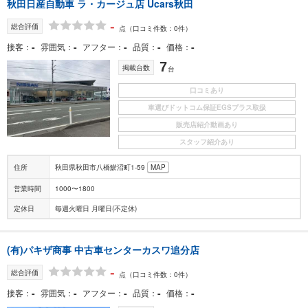
秋田日産自動車 ラ・カージュ店 Ucars秋田
-
総合評価
点
（口コミ件数：0件）
-
-
-
-
-
接客
雰囲気
アフター
品質
価格
7
掲載台数
台
口コミあり
車選びドットコム保証EGSプラス取扱
販売店紹介動画あり
スタッフ紹介あり
住所
秋田県秋田市八橋鯲沼町1-59
MAP
営業時間
1000〜1800
定休日
毎週火曜日 月曜日(不定休)
(有)パキザ商事 中古車センターカスワ追分店
-
総合評価
点
（口コミ件数：0件）
-
-
-
-
-
接客
雰囲気
アフター
品質
価格