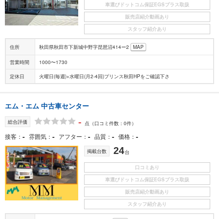
車選びドットコム保証EGSプラス取扱
販売店紹介動画あり
スタッフ紹介あり
住所
秋田県秋田市下新城中野字琵琶沼414ー2
MAP
営業時間
1000〜1730
定休日
火曜日(毎週)+水曜日(月2-4回)プリンス秋田HPをご確認下さ
エム・エム 中古車センター
-
総合評価
点
（口コミ件数：0件）
-
-
-
-
-
接客
雰囲気
アフター
品質
価格
24
掲載台数
台
口コミあり
車選びドットコム保証EGSプラス取扱
販売店紹介動画あり
スタッフ紹介あり