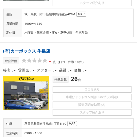
スタッフ紹介あり
住所
秋田県秋田市下新城中野琵琶沼420-1
MAP
営業時間
1000〜1830
定休日
木曜日・第三金曜・GW・夏季休暇・年末年始
(有)カーボックス 牛島店
-
総合評価
点
（口コミ件数：0件）
-
-
-
-
-
接客
雰囲気
アフター
品質
価格
26
掲載台数
台
口コミあり
車選びドットコム保証EGSプラス取扱
販売店紹介動画あり
スタッフ紹介あり
住所
秋田県秋田市牛島東1丁目5-10
MAP
営業時間
0900〜1800