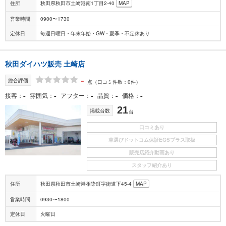
住所
秋田県秋田市土崎港南1丁目2-40
MAP
営業時間
0900〜1730
定休日
毎週日曜日・年末年始・GW・夏季・不定休あり
秋田ダイハツ販売 土崎店
-
総合評価
点
（口コミ件数：0件）
-
-
-
-
-
接客
雰囲気
アフター
品質
価格
21
掲載台数
台
口コミあり
車選びドットコム保証EGSプラス取扱
販売店紹介動画あり
スタッフ紹介あり
住所
秋田県秋田市土崎港相染町字街道下45-4
MAP
営業時間
0930〜1800
定休日
火曜日