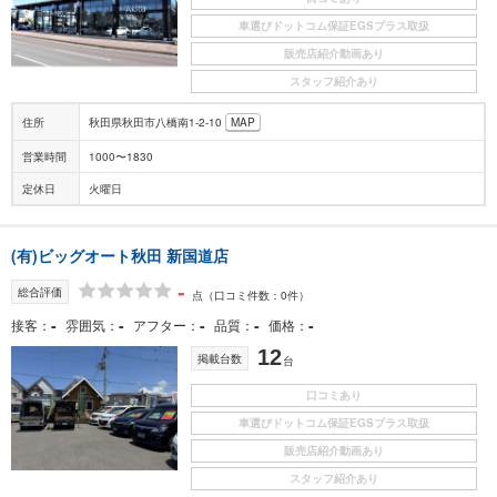
車選びドットコム保証EGSプラス取扱
販売店紹介動画あり
スタッフ紹介あり
住所
秋田県秋田市八橋南1-2-10
MAP
営業時間
1000〜1830
定休日
火曜日
(有)ビッグオート秋田 新国道店
-
総合評価
点
（口コミ件数：0件）
-
-
-
-
-
接客
雰囲気
アフター
品質
価格
12
掲載台数
台
口コミあり
車選びドットコム保証EGSプラス取扱
販売店紹介動画あり
スタッフ紹介あり