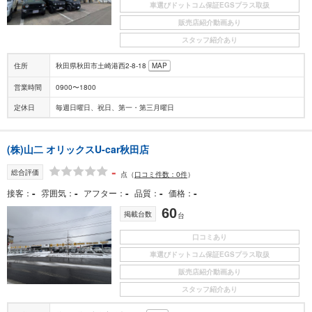
車選びドットコム保証EGSプラス取扱
販売店紹介動画あり
スタッフ紹介あり
住所
秋田県秋田市土崎港西2-8-18
MAP
営業時間
0900〜1800
定休日
毎週日曜日、祝日、第一・第三月曜日
(株)山二 オリックスU-car秋田店
-
総合評価
点
（
口コミ件数：0件
）
-
-
-
-
-
接客
雰囲気
アフター
品質
価格
60
掲載台数
台
口コミあり
車選びドットコム保証EGSプラス取扱
販売店紹介動画あり
スタッフ紹介あり