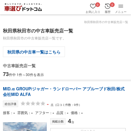
0
0
お気に入り
履歴
メニュー
秋田県秋田市の中古車販売店一覧
秋田県秋田市の中古車販売店一覧
秋田県秋田市の中古車販売店一覧です。
秋田県の中古車一覧はこちら
中古車販売店一覧
73
件中 1件～30件を表示
MID.α GROUP/ジャガー・ランドローバー アプルーブド秋田/株式
会社MID ALFA
-
総合評価
点
（口コミ件数：0件）
-
-
-
-
-
接客
雰囲気
アフター
品質
価格
4
掲載台数
台
口コミあり