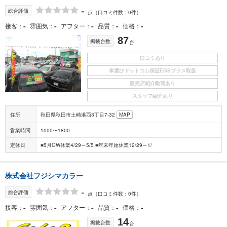
-
総合評価
点
（口コミ件数：0件）
-
-
-
-
-
接客
雰囲気
アフター
品質
価格
87
掲載台数
台
口コミあり
車選びドットコム保証EGSプラス取扱
販売店紹介動画あり
スタッフ紹介あり
住所
秋田県秋田市土崎港西3丁目7-32
MAP
営業時間
1000〜1800
定休日
■5月GW休業4/29～5/5 ■年末年始休業12/29～1/
株式会社フジシマカラー
-
総合評価
点
（口コミ件数：0件）
-
-
-
-
-
接客
雰囲気
アフター
品質
価格
14
掲載台数
台