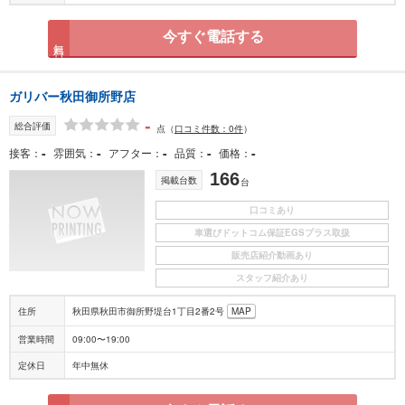
今すぐ電話する
無料
ガリバー秋田御所野店
-
総合評価
点
（
口コミ件数：0件
）
-
-
-
-
-
接客
雰囲気
アフター
品質
価格
166
掲載台数
台
口コミあり
車選びドットコム保証EGSプラス取扱
販売店紹介動画あり
スタッフ紹介あり
住所
秋田県秋田市御所野堤台1丁目2番2号
MAP
営業時間
09:00〜19:00
定休日
年中無休