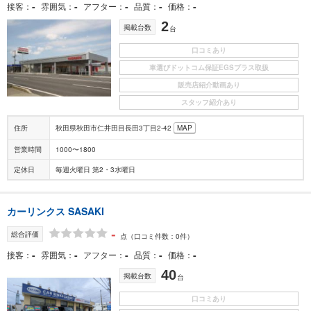
-
-
-
-
-
接客
雰囲気
アフター
品質
価格
2
掲載台数
台
口コミあり
車選びドットコム保証EGSプラス取扱
販売店紹介動画あり
スタッフ紹介あり
住所
秋田県秋田市仁井田目長田3丁目2-42
MAP
営業時間
1000〜1800
定休日
毎週火曜日 第2・3水曜日
カーリンクス SASAKI
-
総合評価
点
（口コミ件数：0件）
-
-
-
-
-
接客
雰囲気
アフター
品質
価格
40
掲載台数
台
口コミあり