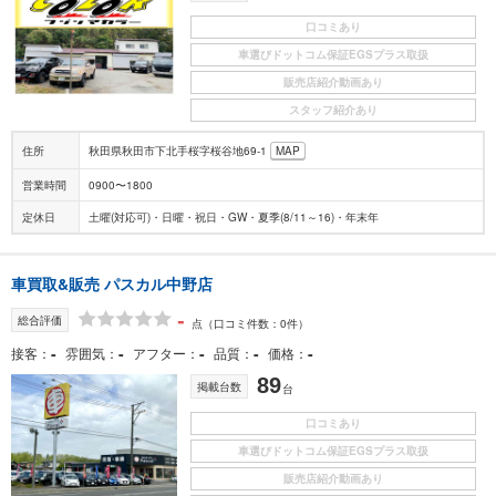
口コミあり
車選びドットコム保証EGSプラス取扱
販売店紹介動画あり
スタッフ紹介あり
住所
秋田県秋田市下北手桜字桜谷地69-1
MAP
営業時間
0900〜1800
定休日
土曜(対応可)・日曜・祝日・GW・夏季(8/11～16)・年末年
車買取&販売 パスカル中野店
-
総合評価
点
（口コミ件数：0件）
-
-
-
-
-
接客
雰囲気
アフター
品質
価格
89
掲載台数
台
口コミあり
車選びドットコム保証EGSプラス取扱
販売店紹介動画あり