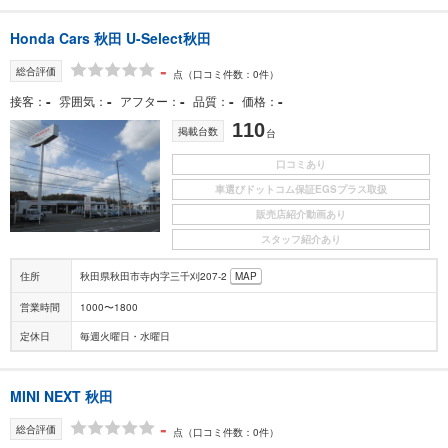
Honda Cars 秋田 U-Select秋田
-
総合評価
点
（口コミ件数：0件）
-
-
-
-
-
接客
雰囲気
アフター
品質
価格
110
掲載台数
台
口コミあり
車選びドットコム保証EGSプラス取扱
販売店紹介動画あり
スタッフ紹介あり
住所
秋田県秋田市寺内字三千刈207-2
MAP
営業時間
1000〜1800
定休日
毎週火曜日・水曜日
MINI NEXT 秋田
-
総合評価
点
（口コミ件数：0件）