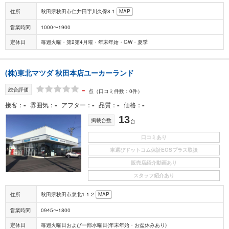
住所
秋田県秋田市仁井田字川久保8-1
MAP
営業時間
1000〜1900
定休日
毎週火曜・第2第4月曜・年末年始・GW・夏季
(株)東北マツダ 秋田本店ユーカーランド
-
総合評価
点
（口コミ件数：0件）
-
-
-
-
-
接客
雰囲気
アフター
品質
価格
13
掲載台数
台
口コミあり
車選びドットコム保証EGSプラス取扱
販売店紹介動画あり
スタッフ紹介あり
住所
秋田県秋田市泉北1-1-2
MAP
営業時間
0945〜1800
定休日
毎週火曜日および一部水曜日(年末年始・お盆休みあり)