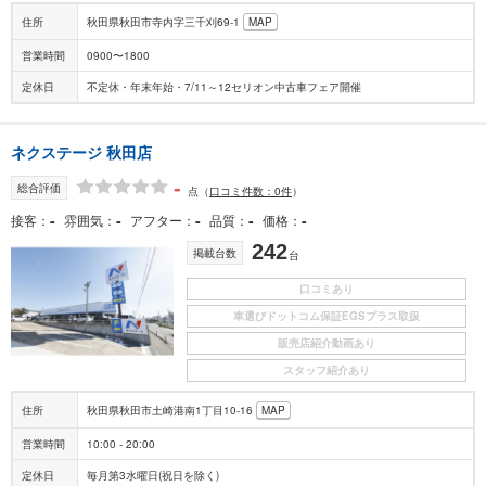
住所
秋田県秋田市寺内字三千刈69-1
MAP
営業時間
0900〜1800
定休日
不定休・年末年始・7/11～12セリオン中古車フェア開催
ネクステージ 秋田店
-
総合評価
点
（
口コミ件数：0件
）
-
-
-
-
-
接客
雰囲気
アフター
品質
価格
242
掲載台数
台
口コミあり
車選びドットコム保証EGSプラス取扱
販売店紹介動画あり
スタッフ紹介あり
住所
秋田県秋田市土崎港南1丁目10-16
MAP
営業時間
10:00 - 20:00
定休日
毎月第3水曜日(祝日を除く)