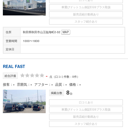
車選びドットコム保証EGSプラス取扱
販売店紹介動画あり
スタッフ紹介あり
住所
秋田県秋田市山王臨海町2-32
MAP
営業時間
1000〜1830
定休日
REAL FAST
-
総合評価
点
（口コミ件数：0件）
-
-
-
-
-
接客
雰囲気
アフター
品質
価格
8
掲載台数
台
口コミあり
車選びドットコム保証EGSプラス取扱
販売店紹介動画あり
スタッフ紹介あり