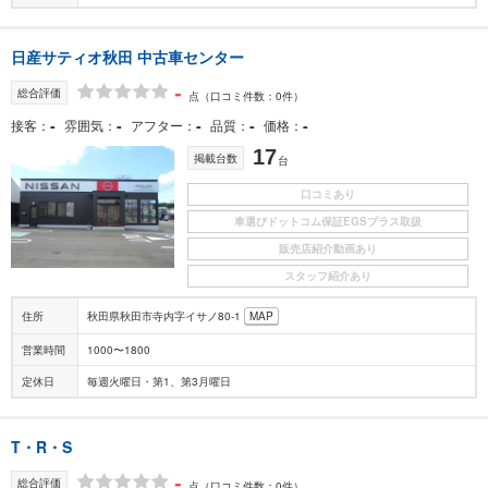
日産サティオ秋田 中古車センター
-
総合評価
点
（口コミ件数：0件）
-
-
-
-
-
接客
雰囲気
アフター
品質
価格
17
掲載台数
台
口コミあり
車選びドットコム保証EGSプラス取扱
販売店紹介動画あり
スタッフ紹介あり
住所
秋田県秋田市寺内字イサノ80-1
MAP
営業時間
1000〜1800
定休日
毎週火曜日・第1、第3月曜日
T・R・S
-
総合評価
点
（口コミ件数：0件）