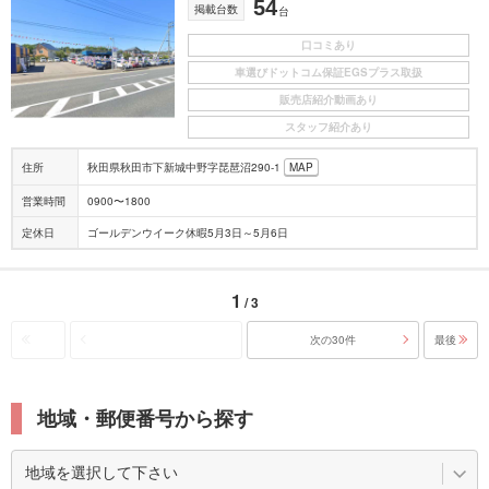
54
掲載台数
台
口コミあり
車選びドットコム保証EGSプラス取扱
販売店紹介動画あり
スタッフ紹介あり
住所
秋田県秋田市下新城中野字琵琶沼290-1
MAP
営業時間
0900〜1800
定休日
ゴールデンウイーク休暇5月3日～5月6日
1
/ 3
次の30件
最後
地域・郵便番号から探す