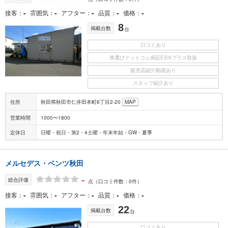
-
-
-
-
-
接客
雰囲気
アフター
品質
価格
8
掲載台数
台
口コミあり
車選びドットコム保証EGSプラス取扱
販売店紹介動画あり
スタッフ紹介あり
住所
秋田県秋田市仁井田本町6丁目2-20
MAP
営業時間
1000〜1800
定休日
日曜・祝日・第2・4土曜・年末年始・GW・夏季
メルセデス・ベンツ秋田
-
総合評価
点
（口コミ件数：0件）
-
-
-
-
-
接客
雰囲気
アフター
品質
価格
22
掲載台数
台
口コミあり