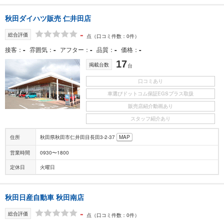
秋田ダイハツ販売 仁井田店
-
総合評価
点
（口コミ件数：0件）
-
-
-
-
-
接客
雰囲気
アフター
品質
価格
17
掲載台数
台
口コミあり
車選びドットコム保証EGSプラス取扱
販売店紹介動画あり
スタッフ紹介あり
住所
秋田県秋田市仁井田目長田3-2-37
MAP
営業時間
0930〜1800
定休日
火曜日
秋田日産自動車 秋田南店
-
総合評価
点
（口コミ件数：0件）