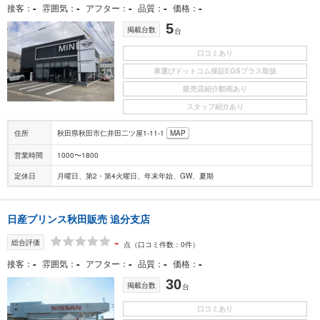
-
-
-
-
-
接客
雰囲気
アフター
品質
価格
5
掲載台数
台
口コミあり
車選びドットコム保証EGSプラス取扱
販売店紹介動画あり
スタッフ紹介あり
住所
秋田県秋田市仁井田二ツ屋1-11-1
MAP
営業時間
1000〜1800
定休日
月曜日、第2・第4火曜日、年末年始、GW、夏期
日産プリンス秋田販売 追分支店
-
総合評価
点
（口コミ件数：0件）
-
-
-
-
-
接客
雰囲気
アフター
品質
価格
30
掲載台数
台
口コミあり