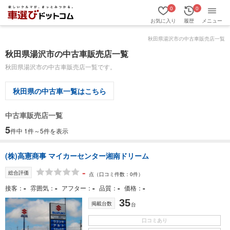
0
0
お気に入り
履歴
メニュー
秋田県湯沢市の中古車販売店一覧
秋田県湯沢市の中古車販売店一覧
秋田県湯沢市の中古車販売店一覧です。
秋田県の中古車一覧はこちら
中古車販売店一覧
5
件中 1件～5件を表示
(株)高憲商事 マイカーセンター湘南ドリーム
-
総合評価
点
（口コミ件数：0件）
-
-
-
-
-
接客
雰囲気
アフター
品質
価格
35
掲載台数
台
口コミあり