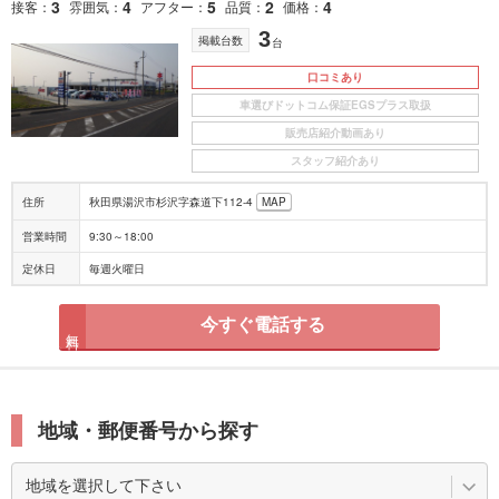
3
4
5
2
4
接客
雰囲気
アフター
品質
価格
3
掲載台数
台
口コミあり
車選びドットコム保証EGSプラス取扱
販売店紹介動画あり
スタッフ紹介あり
住所
秋田県湯沢市杉沢字森道下112-4
MAP
営業時間
9:30～18:00
定休日
毎週火曜日
今すぐ電話する
無料
地域・郵便番号から探す