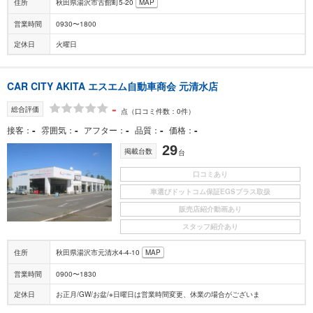
住所
秋田県湯沢市古館町5-20
MAP
営業時間
0930〜1800
定休日
火曜日
CAR CITY AKITA エスエム自動車商会 元清水店
-
総合評価
点
（口コミ件数：0件）
-
-
-
-
-
接客
雰囲気
アフター
品質
価格
29
掲載台数
台
口コミあり
車選びドットコム保証EGSプラス取扱
販売店紹介動画あり
スタッフ紹介あり
住所
秋田県湯沢市元清水4-4-10
MAP
営業時間
0900〜1830
定休日
お正月/GW/お盆/※日曜日は営業時間変更、休業の場合がございま