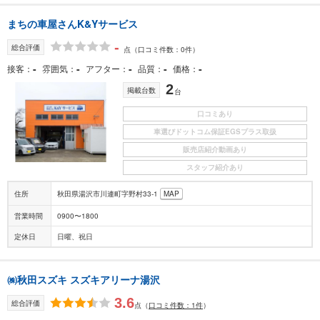
まちの車屋さんK&Yサービス
-
総合評価
点
（口コミ件数：0件）
-
-
-
-
-
接客
雰囲気
アフター
品質
価格
2
掲載台数
台
口コミあり
車選びドットコム保証EGSプラス取扱
販売店紹介動画あり
スタッフ紹介あり
住所
秋田県湯沢市川連町字野村33-1
MAP
営業時間
0900〜1800
定休日
日曜、祝日
㈱秋田スズキ スズキアリーナ湯沢
3.6
総合評価
点
（
口コミ件数：1件
）