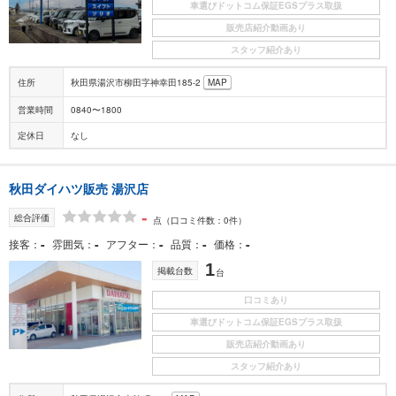
車選びドットコム保証EGSプラス取扱
販売店紹介動画あり
スタッフ紹介あり
住所
秋田県湯沢市柳田字神幸田185-2
MAP
営業時間
0840〜1800
定休日
なし
秋田ダイハツ販売 湯沢店
-
総合評価
点
（口コミ件数：0件）
-
-
-
-
-
接客
雰囲気
アフター
品質
価格
1
掲載台数
台
口コミあり
車選びドットコム保証EGSプラス取扱
販売店紹介動画あり
スタッフ紹介あり