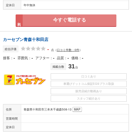
定休日
年中無休
今すぐ電話する
無料
カーセブン青森十和田店
-
総合評価
点
（
口コミ件数：0件
）
-
-
-
-
-
接客
雰囲気
アフター
品質
価格
31
掲載台数
台
口コミあり
車選びドットコム保証EGSプラス取扱
販売店紹介動画あり
スタッフ紹介あり
住所
青森県十和田市三本木千歳森508-13
MAP
営業時間
定休日