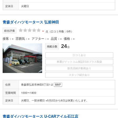
定休日
火曜日
青森ダイハツモータース 弘前神田
-
総合評価
点
（口コミ件数：0件）
-
-
-
-
-
接客
雰囲気
アフター
品質
価格
24
掲載台数
台
口コミあり
車選びドットコム保証EGSプラス取扱
販売店紹介動画あり
スタッフ紹介あり
住所
青森県弘前市神田5丁目1-2
MAP
営業時間
1000〜1800
定休日
火曜日、一部水曜日 ※5月2日から6日は休業いたします。
青森ダイハツモータース U-CARアイル石江店