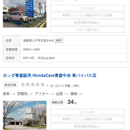
口コミあり
車選びドットコム保証EGSプラス取扱
販売店紹介動画あり
スタッフ紹介あり
住所
青森県八戸市石堂3-9-8
MAP
営業時間
0900〜1830
定休日
8月14日、15日はお休み
ホンダ青森販売 HondaCars青森中央 東バイパス店
-
総合評価
点
（口コミ件数：0件）
-
-
-
-
-
接客
雰囲気
アフター
品質
価格
34
掲載台数
台
口コミあり
車選びドットコム保証EGSプラス取扱
販売店紹介動画あり