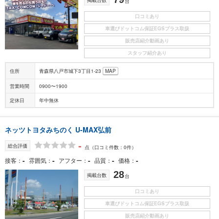
台
口コミあり
車選びドットコム保証EGSプラス取扱
販売店紹介動画あり
スタッフ紹介あり
住所
青森県八戸市城下3丁目1-23
MAP
営業時間
0900〜1900
定休日
年中無休
ネッツトヨタみちのく U-MAX弘前
-
総合評価
点
（口コミ件数：0件）
-
-
-
-
-
接客
雰囲気
アフター
品質
価格
28
掲載台数
台
口コミあり
車選びドットコム保証EGSプラス取扱
販売店紹介動画あり