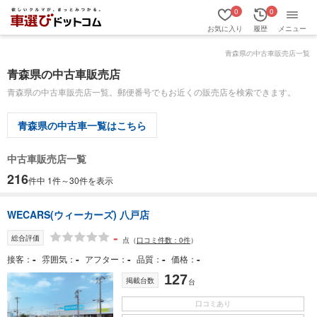
0
0
お気に入り
履歴
メニュー
青森県の中古車販売店一覧
青森県の中古車販売店
青森県の中古車販売店一覧。郵便番号でもお近くの販売店を検索できます。
青森県の中古車一覧はこちら
中古車販売店一覧
216
件中 1件～30件を表示
WECARS(ウィーカーズ) 八戸店
-
総合評価
点
（
口コミ件数：0件
）
-
-
-
-
-
接客
雰囲気
アフター
品質
価格
127
掲載台数
台
口コミあり