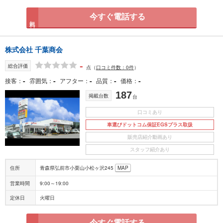
今すぐ電話する
無料
株式会社 千葉商会
-
総合評価
点
（
口コミ件数：0件
）
-
-
-
-
-
接客
雰囲気
アフター
品質
価格
187
掲載台数
台
口コミあり
車選びドットコム保証EGSプラス取扱
販売店紹介動画あり
スタッフ紹介あり
住所
青森県弘前市小栗山小松ヶ沢245
MAP
営業時間
9:00～19:00
定休日
火曜日
今すぐ電話する