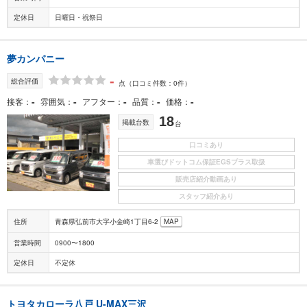
定休日
日曜日・祝祭日
夢カンパニー
-
総合評価
点
（口コミ件数：0件）
-
-
-
-
-
接客
雰囲気
アフター
品質
価格
18
掲載台数
台
口コミあり
車選びドットコム保証EGSプラス取扱
販売店紹介動画あり
スタッフ紹介あり
住所
青森県弘前市大字小金崎1丁目6-2
MAP
営業時間
0900〜1800
定休日
不定休
トヨタカローラ八戸 U-MAX三沢