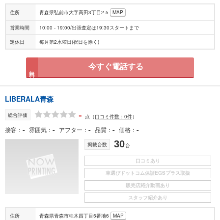
住所
青森県弘前市大字高田3丁目2-5
MAP
営業時間
10:00 - 19:00/出張査定は19:30スタートまで
定休日
毎月第2水曜日(祝日を除く)
今すぐ電話する
無料
LIBERALA青森
-
総合評価
点
（
口コミ件数：0件
）
-
-
-
-
-
接客
雰囲気
アフター
品質
価格
30
掲載台数
台
口コミあり
車選びドットコム保証EGSプラス取扱
販売店紹介動画あり
スタッフ紹介あり
住所
青森県青森市桂木四丁目5番地6
MAP