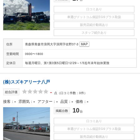
口コミあり
車選びドットコム保証EGSプラス取扱
販売店紹介動画あり
スタッフ紹介あり
住所
青森県青森市浪岡大字浪岡字佐野37-3
MAP
営業時間
0930〜1800
定休日
毎週月曜日、第1第3第5日曜日12/29～1/5迄年末年始休業致
(株)スズキアリーナ八戸
-
総合評価
点
（口コミ件数：0件）
-
-
-
-
-
接客
雰囲気
アフター
品質
価格
10
掲載台数
台
口コミあり
車選びドットコム保証EGSプラス取扱
販売店紹介動画あり