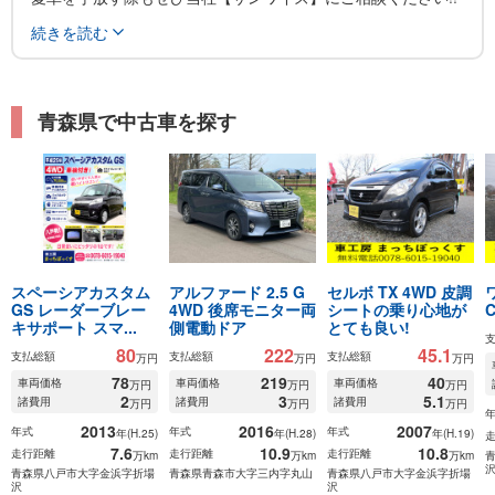
買い替え時はもちろんの事、ご自分の愛車の価値を知りたいと
続きを読む
いうだけでも
お気軽にご相談ください!
住所は青森市富田3丁目6-27
青森県で中古車を探す
電話017-718-2093
FAX017-718-2095
スペーシアカスタム
アルファード 2.5 G
セルボ TX 4WD 皮調
GS レーダーブレー
4WD 後席モニター両
シートの乗り心地が
キサポート スマ...
側電動ドア
とても良い!
80
222
45.1
支払総額
支払総額
支払総額
万円
万円
万円
78
219
40
車両価格
車両価格
車両価格
万円
万円
万円
2
3
5.1
諸費用
諸費用
諸費用
万円
万円
万円
2013
2016
2007
年式
年式
年式
年(H.25)
年(H.28)
年(H.19)
7.6
10.9
10.8
走行距離
走行距離
走行距離
万km
万km
万km
青森県八戸市大字金浜字折場
青森県青森市大字三内字丸山
青森県八戸市大字金浜字折場
沢
沢