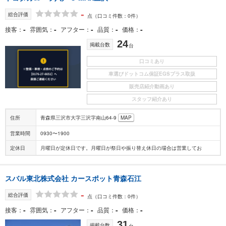
-
総合評価
点
（口コミ件数：0件）
-
-
-
-
-
接客
雰囲気
アフター
品質
価格
24
掲載台数
台
口コミあり
車選びドットコム保証EGSプラス取扱
販売店紹介動画あり
スタッフ紹介あり
住所
青森県三沢市大字三沢字南山64-9
MAP
営業時間
0930〜1900
定休日
月曜日が定休日です。月曜日が祭日や振り替え休日の場合は営業してお
スバル東北株式会社 カースポット青森石江
-
総合評価
点
（口コミ件数：0件）
-
-
-
-
-
接客
雰囲気
アフター
品質
価格
31
掲載台数
台