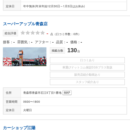
定休日
年中無休(年末年始12月30日～1月3日はお休み)
スーパーアップル青森店
-
総合評価
点
（口コミ件数：0件）
-
-
-
-
-
接客
雰囲気
アフター
品質
価格
130
掲載台数
台
口コミあり
車選びドットコム保証EGSプラス取扱
販売店紹介動画あり
スタッフ紹介あり
住所
青森県青森市石江5丁目1番地
MAP
営業時間
0930〜1800
定休日
火曜日
カーショップ江陽