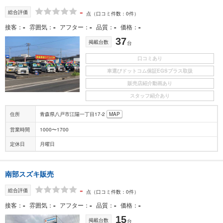
-
総合評価
点
（口コミ件数：0件）
-
-
-
-
-
接客
雰囲気
アフター
品質
価格
37
掲載台数
台
口コミあり
車選びドットコム保証EGSプラス取扱
販売店紹介動画あり
スタッフ紹介あり
住所
青森県八戸市江陽一丁目17-2
MAP
営業時間
1000〜1700
定休日
月曜日
南部スズキ販売
-
総合評価
点
（口コミ件数：0件）
-
-
-
-
-
接客
雰囲気
アフター
品質
価格
15
掲載台数
台