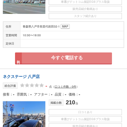
車選びドットコム保証EGSプラス取扱
販売店紹介動画あり
スタッフ紹介あり
住所
青森県八戸市長苗代前田32-1
MAP
営業時間
10:00〜19:00
定休日
今すぐ電話する
無料
ネクステージ 八戸店
-
総合評価
点
（
口コミ件数：0件
）
-
-
-
-
-
接客
雰囲気
アフター
品質
価格
210
掲載台数
台
口コミあり
車選びドットコム保証EGSプラス取扱
販売店紹介動画あり