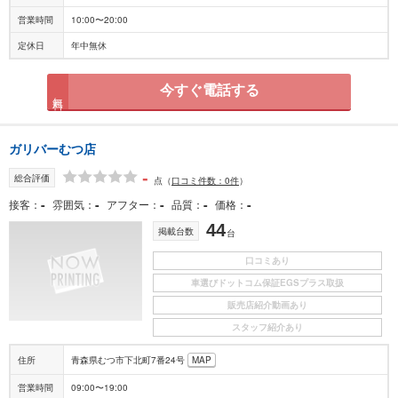
営業時間
10:00〜20:00
定休日
年中無休
今すぐ電話する
無料
ガリバーむつ店
-
総合評価
点
（
口コミ件数：0件
）
-
-
-
-
-
接客
雰囲気
アフター
品質
価格
44
掲載台数
台
口コミあり
車選びドットコム保証EGSプラス取扱
販売店紹介動画あり
スタッフ紹介あり
住所
青森県むつ市下北町7番24号
MAP
営業時間
09:00〜19:00