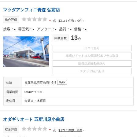
マツダアンフィニ青森 弘前店
-
総合評価
点
（口コミ件数：0件）
-
-
-
-
-
接客
雰囲気
アフター
品質
価格
13
掲載台数
台
口コミあり
車選びドットコム保証EGSプラス取扱
販売店紹介動画あり
スタッフ紹介あり
住所
青森県弘前市高崎1-2-3
MAP
営業時間
0930〜1800
定休日
毎週火・水曜日
オダギリオート 五所川原小曲店
-
総合評価
点
（
口コミ件数：0件
）