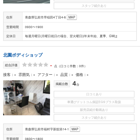
スタッフ紹介あり
住所
青森県弘前市早稲田4丁目4-6
MAP
営業時間
0930〜1900
定休日
毎週月曜日(月曜日祝日の場合、翌火曜日)(年末年始、夏季、GWは
北園ボディショップ
-
総合評価
点
（口コミ件数：0件）
-
-
-
-
-
接客
雰囲気
アフター
品質
価格
4
掲載台数
台
口コミあり
車選びドットコム保証EGSプラス取扱
販売店紹介動画あり
スタッフ紹介あり
住所
青森県弘前市福村字新舘添14-1
MAP
営業時間
0830〜1800