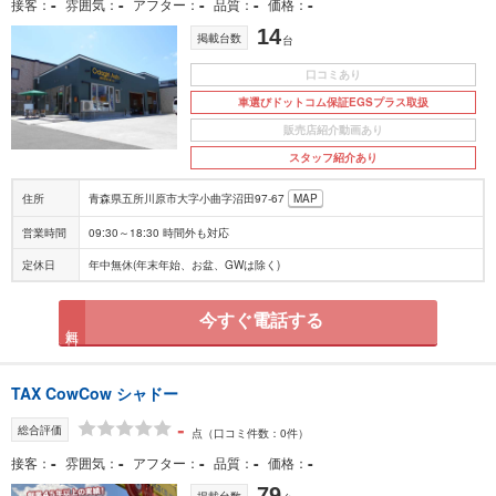
-
-
-
-
-
接客
雰囲気
アフター
品質
価格
14
掲載台数
台
口コミあり
車選びドットコム保証EGSプラス取扱
販売店紹介動画あり
スタッフ紹介あり
住所
青森県五所川原市大字小曲字沼田97‐67
MAP
営業時間
09:30～18:30 時間外も対応
定休日
年中無休(年末年始、お盆、GWは除く)
今すぐ電話する
無料
TAX CowCow シャドー
-
総合評価
点
（口コミ件数：0件）
-
-
-
-
-
接客
雰囲気
アフター
品質
価格
79
掲載台数