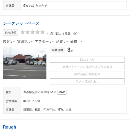
定休日
GW お盆 年末年始
シークレットベース
-
総合評価
点
（口コミ件数：0件）
-
-
-
-
-
接客
雰囲気
アフター
品質
価格
3
掲載台数
台
口コミあり
車選びドットコム保証EGSプラス取扱
販売店紹介動画あり
スタッフ紹介あり
住所
青森県弘前市南大町1-1-3
MAP
営業時間
0900〜1800
定休日
日曜日、祝日、年末年始、GW、お盆
Rough