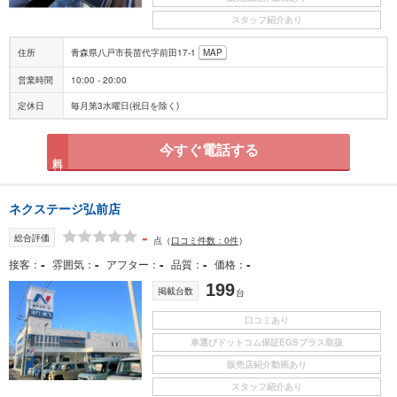
スタッフ紹介あり
住所
青森県八戸市長苗代字前田17-1
MAP
営業時間
10:00 - 20:00
定休日
毎月第3水曜日(祝日を除く)
今すぐ電話する
無料
ネクステージ弘前店
-
総合評価
点
（
口コミ件数：0件
）
-
-
-
-
-
接客
雰囲気
アフター
品質
価格
199
掲載台数
台
口コミあり
車選びドットコム保証EGSプラス取扱
販売店紹介動画あり
スタッフ紹介あり