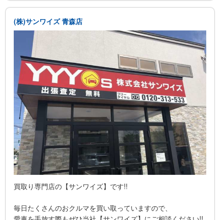
[企業理念]
1.困った時はお互い様。
(株)サンワイズ 青森店
2.頼まれ事は「ハイ喜んで!」。
3.よい仕事をすれば、絶対に裏切られる事はない。
4.お客様の笑顔が何よりの報酬です。
[カーズサポートその①注文販売]
気に入った車が見つかるまで展示場廻り・・・はもう古い!
業界専用のオークション、共有在庫から、お客様のご予算・ご
希望にピッタリのお車お探しをサポートさせていただきます。
[カーズサポートその②現金買取]
車検がない・・・事故車、故障車、不動車・・・走行距離が
10万キロを超え・・・(ToT)
ご安心ください!引取にお伺いしたその場で、現金買取いたし
ます。
名義変更などの諸手続きも...
買取り専門店の【サンワイズ】です!!
毎日たくさんのおクルマを買い取っていますので、
愛車を手放す際もぜひ当社【サンワイズ】にご相談ください!!