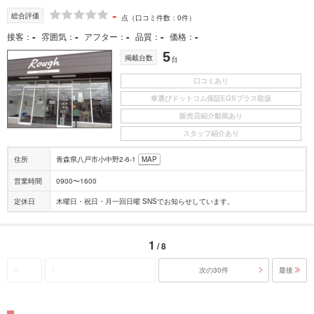
-
総合評価
点
（口コミ件数：0件）
-
-
-
-
-
接客
雰囲気
アフター
品質
価格
5
掲載台数
台
口コミあり
車選びドットコム保証EGSプラス取扱
販売店紹介動画あり
スタッフ紹介あり
住所
青森県八戸市小中野2-6-1
MAP
営業時間
0900〜1600
定休日
木曜日・祝日・月一回日曜 SNSでお知らせしています。
1
/ 8
次の30件
最後