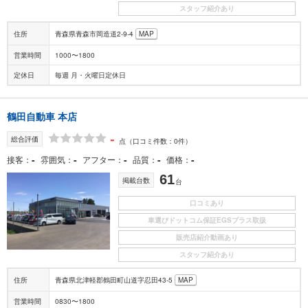
スタッフ紹介あり
住所
青森県青森市岡造道2-9-4
MAP
営業時間
1000〜1800
定休日
毎週 月・火曜日定休日
鶴田自動車 本店
-
総合評価
点
（口コミ件数：0件）
-
-
-
-
-
接客
雰囲気
アフター
品質
価格
61
掲載台数
台
口コミあり
車選びドットコム保証EGSプラス取扱
販売店紹介動画あり
スタッフ紹介あり
住所
青森県北津軽郡鶴田町山道字忍田43-5
MAP
営業時間
0830〜1800