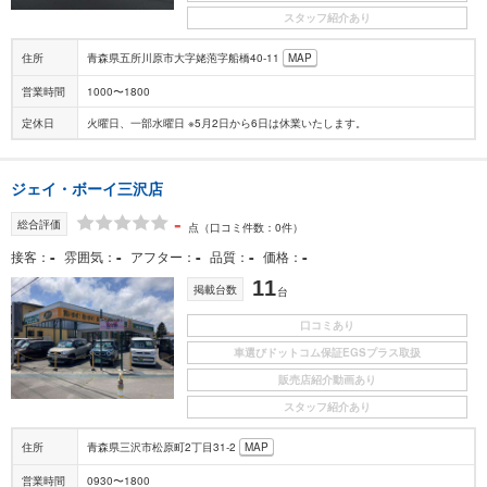
スタッフ紹介あり
住所
青森県五所川原市大字姥萢字船橋40-11
MAP
営業時間
1000〜1800
定休日
火曜日、一部水曜日 ※5月2日から6日は休業いたします。
ジェイ・ボーイ三沢店
-
総合評価
点
（口コミ件数：0件）
-
-
-
-
-
接客
雰囲気
アフター
品質
価格
11
掲載台数
台
口コミあり
車選びドットコム保証EGSプラス取扱
販売店紹介動画あり
スタッフ紹介あり
住所
青森県三沢市松原町2丁目31-2
MAP
営業時間
0930〜1800