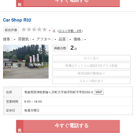
無料
Car Shop R32
-
総合評価
点
（
口コミ件数：0件
）
-
-
-
-
-
接客
雰囲気
アフター
品質
価格
2
掲載台数
台
口コミあり
車選びドットコム保証EGSプラス取扱
販売店紹介動画あり
スタッフ紹介あり
住所
青森県西津軽郡鰺ヶ沢町大字南浮田町字早田292-2
MAP
営業時間
9:00～18:00
定休日
毎週月曜日
今すぐ電話する
無料