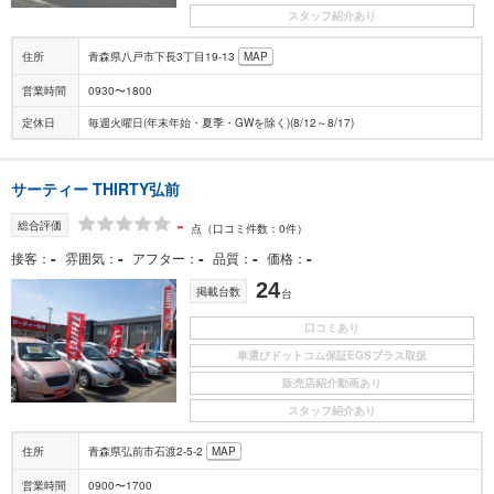
スタッフ紹介あり
住所
青森県八戸市下長3丁目19-13
MAP
営業時間
0930〜1800
定休日
毎週火曜日(年末年始・夏季・GWを除く)(8/12～8/17)
サーティー THIRTY弘前
-
総合評価
点
（口コミ件数：0件）
-
-
-
-
-
接客
雰囲気
アフター
品質
価格
24
掲載台数
台
口コミあり
車選びドットコム保証EGSプラス取扱
販売店紹介動画あり
スタッフ紹介あり
住所
青森県弘前市石渡2-5-2
MAP
営業時間
0900〜1700