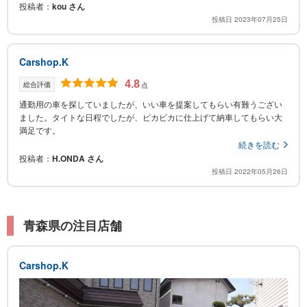
投稿者
kou さん
投稿日 2023年07月25日
Carshop.K
4.8
総合評価
点
通勤用の車を探していましたが、いい車を提案してもらい有難うござい
ました。タイトな日程でしたが、ピカピカに仕上げて納車してもらい大
満足です。
続きを読む
投稿者
H.ONDA さん
投稿日 2022年05月26日
青森県の注目店舗
Carshop.K