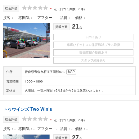
-
総合評価
点
（口コミ件数：0件）
-
-
-
-
-
接客
雰囲気
アフター
品質
価格
21
掲載台数
台
口コミあり
車選びドットコム保証EGSプラス取扱
販売店紹介動画あり
スタッフ紹介あり
住所
青森県青森市石江字岡部82-2
MAP
営業時間
1000〜1800
定休日
火曜日、一部水曜日 ※5月2日から6日は休業いたします。
トゥウインズ Two Win’s
-
総合評価
点
（口コミ件数：0件）
-
-
-
-
-
接客
雰囲気
アフター
品質
価格
27
掲載台数
台