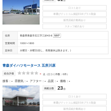
口コミあり
車選びドットコム保証EGSプラス取扱
販売店紹介動画あり
スタッフ紹介あり
住所
青森県青森市石江字三好43-6
MAP
営業時間
1000〜1800
定休日
火曜日・水曜日(但し、長期連休は除きます。)
青森ダイハツモータース 五所川原
-
総合評価
点
（口コミ件数：0件）
-
-
-
-
-
接客
雰囲気
アフター
品質
価格
23
掲載台数
台
口コミあり
車選びドットコム保証EGSプラス取扱
販売店紹介動画あり