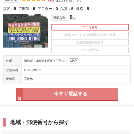
点
（
口コミ件数：1件
）
5
5
0
5
5
接客
雰囲気
アフター
品質
価格
8
掲載台数
台
口コミあり
車選びドットコム保証EGSプラス取扱
販売店紹介動画あり
スタッフ紹介あり
住所
福島県二本松市杉田町1丁目32-1
MAP
営業時間
9:00～20:00
定休日
不定休
今すぐ電話する
無料
地域・郵便番号から探す