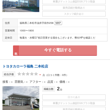
車選びドットコム保証EGSプラス取扱
販売店紹介動画あり
スタッフ紹介あり
住所
福島県二本松市油井字前作258
MAP
営業時間
1000〜1800
定休日
毎週火・水曜日*祝日営業する場合もございます。弊社HPを確認くだ
今すぐ電話する
無料
トヨタカローラ福島 二本松店
-
総合評価
点
（口コミ件数：0件）
-
-
-
-
-
接客
雰囲気
アフター
品質
価格
2
掲載台数
台
口コミあり
車選びドットコム保証EGSプラス取扱
販売店紹介動画あり