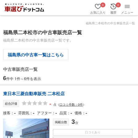
0
0
お気に入り
履歴
メニュー
福島県二本松市の中古車販売店一覧
福島県二本松市の中古車販売店一覧
福島県二本松市の中古車販売店一覧です。
福島県の中古車一覧はこちら
中古車販売店一覧
6
件中 1件～6件を表示
東日本三菱自動車販売 二本松店
-
総合評価
点
（
口コミ件数：0件
）
-
-
-
-
-
接客
雰囲気
アフター
品質
価格
3
掲載台数
台
口コミあり