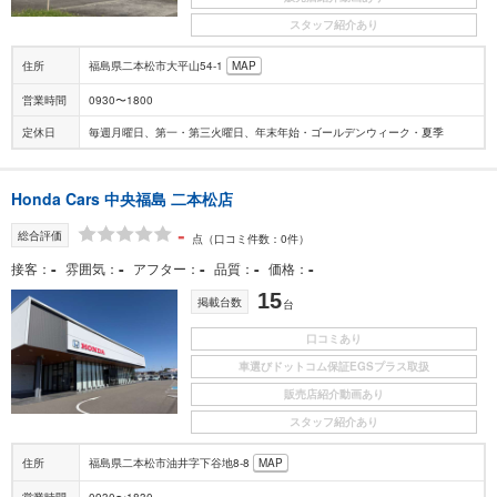
スタッフ紹介あり
住所
福島県二本松市大平山54-1
MAP
営業時間
0930〜1800
定休日
毎週月曜日、第一・第三火曜日、年末年始・ゴールデンウィーク・夏季
Honda Cars 中央福島 二本松店
-
総合評価
点
（口コミ件数：0件）
-
-
-
-
-
接客
雰囲気
アフター
品質
価格
15
掲載台数
台
口コミあり
車選びドットコム保証EGSプラス取扱
販売店紹介動画あり
スタッフ紹介あり
住所
福島県二本松市油井字下谷地8-8
MAP
営業時間
0930〜1830