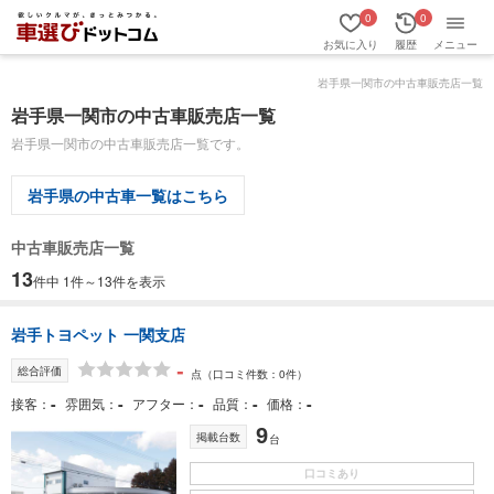
0
0
お気に入り
履歴
メニュー
岩手県一関市の中古車販売店一覧
岩手県一関市の中古車販売店一覧
岩手県一関市の中古車販売店一覧です。
岩手県の中古車一覧はこちら
中古車販売店一覧
13
件中 1件～13件を表示
岩手トヨペット 一関支店
-
総合評価
点
（口コミ件数：0件）
-
-
-
-
-
接客
雰囲気
アフター
品質
価格
9
掲載台数
台
口コミあり