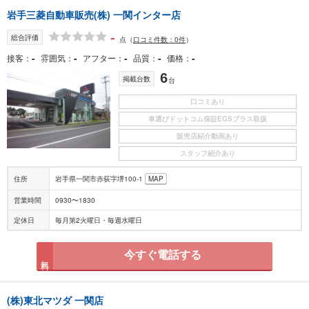
岩手三菱自動車販売(株) 一関インター店
-
総合評価
点
（
口コミ件数：0件
）
-
-
-
-
-
接客
雰囲気
アフター
品質
価格
6
掲載台数
台
口コミあり
車選びドットコム保証EGSプラス取扱
販売店紹介動画あり
スタッフ紹介あり
住所
岩手県一関市赤荻字堺100-1
MAP
営業時間
0930〜1830
定休日
毎月第2火曜日・毎週水曜日
今すぐ電話する
無料
(株)東北マツダ 一関店