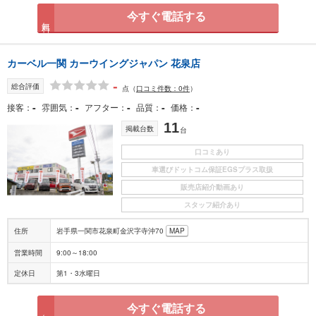
今すぐ電話する
無料
カーベル一関 カーウイングジャパン 花泉店
-
総合評価
点
（
口コミ件数：0件
）
-
-
-
-
-
接客
雰囲気
アフター
品質
価格
11
掲載台数
台
口コミあり
車選びドットコム保証EGSプラス取扱
販売店紹介動画あり
スタッフ紹介あり
住所
岩手県一関市花泉町金沢字寺沖70
MAP
営業時間
9:00～18:00
定休日
第1・3水曜日
今すぐ電話する
無料