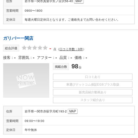
住所
岩手県一関市真柴字矢ノ目沢56-40
MAP
営業時間
0900〜1800
定休日
毎週火曜日定休日となります。ご連絡先までお問い合わせください。
ガリバー一関店
-
総合評価
点
（
口コミ件数：0件
）
-
-
-
-
-
接客
雰囲気
アフター
品質
価格
98
掲載台数
台
口コミあり
車選びドットコム保証EGSプラス取扱
販売店紹介動画あり
スタッフ紹介あり
住所
岩手県一関市赤荻字月町193-2
MAP
営業時間
09:00〜19:00
定休日
年中無休