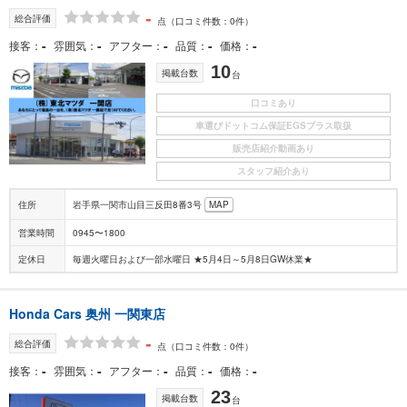
-
総合評価
点
（口コミ件数：0件）
-
-
-
-
-
接客
雰囲気
アフター
品質
価格
10
掲載台数
台
口コミあり
車選びドットコム保証EGSプラス取扱
販売店紹介動画あり
スタッフ紹介あり
住所
岩手県一関市山目三反田8番3号
MAP
営業時間
0945〜1800
定休日
毎週火曜日および一部水曜日 ★5月4日～5月8日GW休業★
Honda Cars 奥州 一関東店
-
総合評価
点
（口コミ件数：0件）
-
-
-
-
-
接客
雰囲気
アフター
品質
価格
23
掲載台数
台