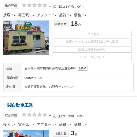
-
総合評価
点
（口コミ件数：0件）
-
-
-
-
-
接客
雰囲気
アフター
品質
価格
18
掲載台数
台
口コミあり
車選びドットコム保証EGSプラス取扱
販売店紹介動画あり
スタッフ紹介あり
住所
岩手県一関市川崎町薄衣字法道地48-1
MAP
営業時間
0900〜1800
定休日
毎週月曜日定休、お問合せください。
一関自動車工業
-
総合評価
点
（口コミ件数：0件）
-
-
-
-
-
接客
雰囲気
アフター
品質
価格
3
掲載台数
台