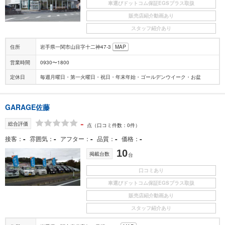
車選びドットコム保証EGSプラス取扱
販売店紹介動画あり
スタッフ紹介あり
住所
岩手県一関市山目字十二神47-3
MAP
営業時間
0930〜1800
定休日
毎週月曜日・第一火曜日・祝日・年末年始・ゴールデンウイーク・お盆
GARAGE佐藤
-
総合評価
点
（口コミ件数：0件）
-
-
-
-
-
接客
雰囲気
アフター
品質
価格
10
掲載台数
台
口コミあり
車選びドットコム保証EGSプラス取扱
販売店紹介動画あり
スタッフ紹介あり