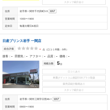
スタッフ紹介あり
住所
岩手県一関市千代田町3-5
MAP
営業時間
1000〜1900
定休日
毎週火曜日&祝日
日産プリンス岩手 一関店
-
総合評価
点
（口コミ件数：0件）
-
-
-
-
-
接客
雰囲気
アフター
品質
価格
5
掲載台数
台
口コミあり
車選びドットコム保証EGSプラス取扱
販売店紹介動画あり
スタッフ紹介あり
住所
岩手県一関市三関字日照46-1
MAP
営業時間
0900〜1900