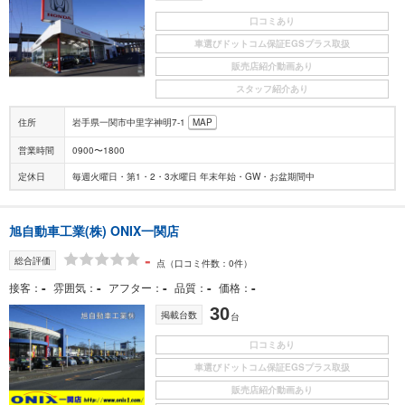
口コミあり
車選びドットコム保証EGSプラス取扱
販売店紹介動画あり
スタッフ紹介あり
住所
岩手県一関市中里字神明7-1
MAP
営業時間
0900〜1800
定休日
毎週火曜日・第1・2・3水曜日 年末年始・GW・お盆期間中
旭自動車工業(株) ONIX一関店
-
総合評価
点
（口コミ件数：0件）
-
-
-
-
-
接客
雰囲気
アフター
品質
価格
30
掲載台数
台
口コミあり
車選びドットコム保証EGSプラス取扱
販売店紹介動画あり