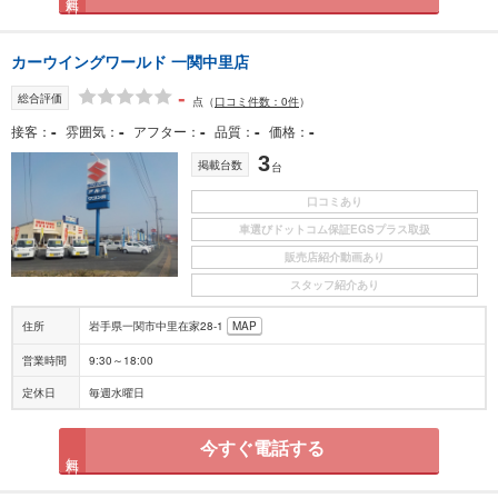
カーウイングワールド 一関中里店
-
総合評価
点
（
口コミ件数：0件
）
-
-
-
-
-
接客
雰囲気
アフター
品質
価格
3
掲載台数
台
口コミあり
車選びドットコム保証EGSプラス取扱
販売店紹介動画あり
スタッフ紹介あり
住所
岩手県一関市中里在家28-1
MAP
営業時間
9:30～18:00
定休日
毎週水曜日
今すぐ電話する
無料