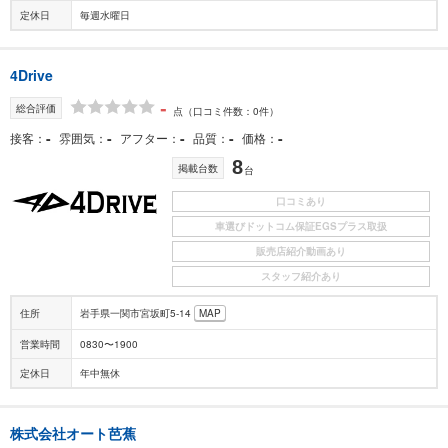
定休日
毎週水曜日
4Drive
-
総合評価
点
（口コミ件数：0件）
-
-
-
-
-
接客
雰囲気
アフター
品質
価格
8
掲載台数
台
口コミあり
車選びドットコム保証EGSプラス取扱
販売店紹介動画あり
スタッフ紹介あり
住所
岩手県一関市宮坂町5-14
MAP
営業時間
0830〜1900
定休日
年中無休
株式会社オート芭蕉