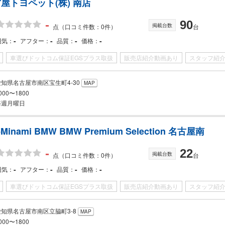
古屋トヨペット(株) 南店
-
90
掲載台数
点
（口コミ件数：0件）
台
-
-
-
-
囲気
アフター
品質
価格
車選びドットコム保証EGSプラス取扱
販売店紹介動画あり
スタッフ紹
愛知県名古屋市南区宝生町4-30
MAP
000〜1800
毎週月曜日
-Minami BMW BMW Premium Selection 名古屋南
-
22
掲載台数
点
（口コミ件数：0件）
台
-
-
-
-
囲気
アフター
品質
価格
車選びドットコム保証EGSプラス取扱
販売店紹介動画あり
スタッフ紹
愛知県名古屋市南区立脇町3-8
MAP
000〜1800