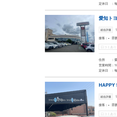
定休日
愛知トヨ
総合評価
-
接客
雰
口コミあり
住所
愛
営業時間
1
定休日
HAPP
総合評価
-
接客
雰
口コミあり