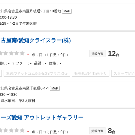
愛知県名古屋市南区丹後通2丁目10番地
MAP
0:00-18:30
2/29～1/2まで年末休暇
古屋南/愛知クライスラー(株)
-
12
掲載台数
点
（口コミ件数：0件）
台
-
-
-
-
囲気
アフター
品質
価格
車選びドットコム保証EGSプラス取扱
販売店紹介動画あり
スタッフ紹
愛知県名古屋市南区千竈通6-1-1
MAP
930〜1830
毎週水曜日、第2火曜日
ーズ愛知 アウトレットギャラリー
-
8
掲載台数
点
（口コミ件数：0件）
台