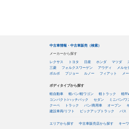
中古車情報・中古車販売（検索）
メーカーから探す
レクサス
トヨタ
日産
ホンダ
マツダ
三菱
フォルクスワーゲン
アウディ
メルセ
ボルボ
プジョー
ルノー
フィアット
メー
ボディタイプから探す
軽自動車
軽バン/軽ワゴン
軽トラック
軽R
コンパクト/ハッチバック
セダン
ミニバン/ワ
クーペ
トラック
バン/商用車
オープン
建設車両/リフト
ピックアップトラック
バス
エリアから探す
中古車販売店から探す
キーワ