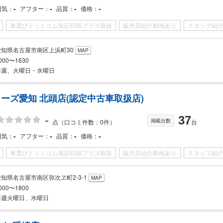
-
-
-
-
囲気
アフター
品質
価格
車選びドットコム保証EGSプラス取扱
販売店紹介動画あり
スタッフ紹
愛知県名古屋市南区上浜町30
MAP
000〜1630
毎週、火曜日・水曜日
ーズ愛知 北頭店(認定中古車取扱店)
-
37
掲載台数
点
（口コミ件数：0件）
台
-
-
-
-
囲気
アフター
品質
価格
車選びドットコム保証EGSプラス取扱
販売店紹介動画あり
スタッフ紹
愛知県名古屋市南区弥次ヱ町2-3-1
MAP
000〜1800
毎週火曜日、水曜日