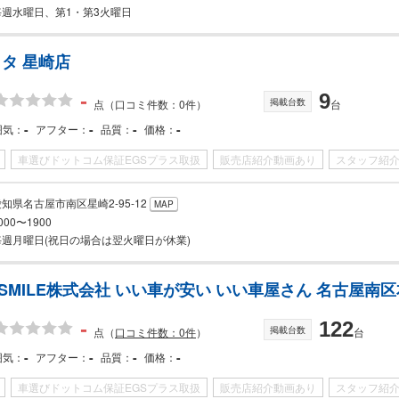
毎週水曜日、第1・第3火曜日
タ 星崎店
-
9
掲載台数
点
（口コミ件数：0件）
台
-
-
-
-
囲気
アフター
品質
価格
車選びドットコム保証EGSプラス取扱
販売店紹介動画あり
スタッフ紹
知県名古屋市南区星崎2-95-12
MAP
000〜1900
毎週月曜日(祝日の場合は翌火曜日が休業)
Y SMILE株式会社 いい車が安い いい車屋さん 名古屋南
-
122
掲載台数
点
（
口コミ件数：0件
）
台
-
-
-
-
囲気
アフター
品質
価格
車選びドットコム保証EGSプラス取扱
販売店紹介動画あり
スタッフ紹