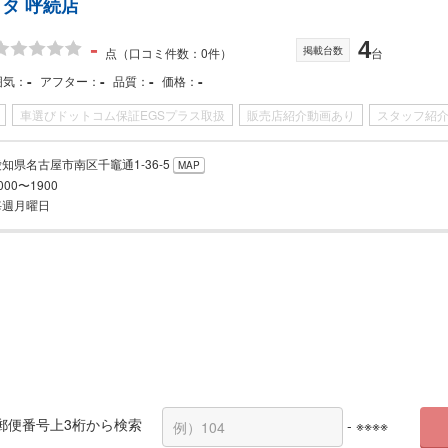
タ 呼続店
-
4
掲載台数
点
（口コミ件数：0件）
台
-
-
-
-
囲気
アフター
品質
価格
車選びドットコム保証EGSプラス取扱
販売店紹介動画あり
スタッフ紹
愛知県名古屋市南区千竈通1-36-5
MAP
000〜1900
毎週月曜日
郵便番号上3桁から検索
- ※※※※