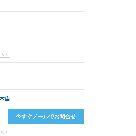
介あり
区本店
今すぐメールでお問合せ
介あり