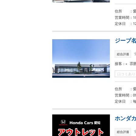
住所
営業時間
1
定休日
1
ジープ名
総合評価
-
接客
雰
口コミあり
住所
営業時間
0
定休日
ホンダカ
総合評価