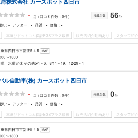
海株式会社 カースポット四日市
-
56
掲載台数
点
（口コミ件数：0件）
台
-
-
-
-
囲気
アフター
品質
価格
車選びドットコム保証EGSプラス取扱
販売店紹介動画あり
スタッフ紹
重県四日市市新正5-4-5
MAP
000〜1800
曜、水曜定休 その他5/1～6、8/11～19、12/29～1
バル自動車(株) カースポット四日市
-
0
掲載台数
点
（口コミ件数：0件）
台
-
-
-
-
囲気
アフター
品質
価格
車選びドットコム保証EGSプラス取扱
販売店紹介動画あり
スタッフ紹
重県四日市市新正5-4-5
MAP
000〜1800