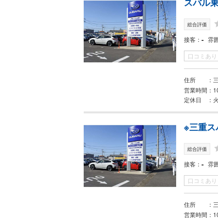
スバル東
総合評価
-
接客
雰
口コミあり
住所
三
営業時間
1
定休日
火
※三重ス
総合評価
-
接客
雰
口コミあり
住所
三
営業時間
1