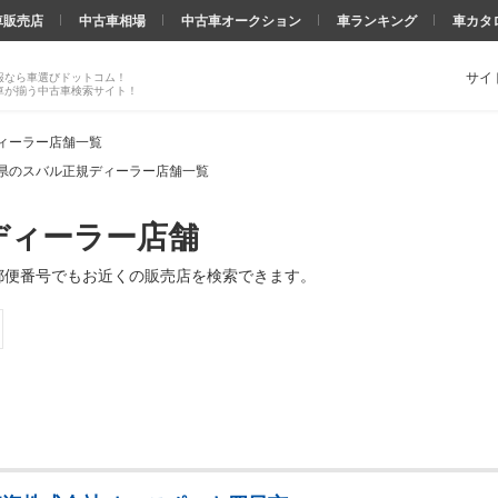
車販売店
中古車相場
中古車オークション
車ランキング
車カタ
サイ
報なら車選びドットコム！
車が揃う中古車検索サイト！
ィーラー店舗一覧
県のスバル正規ディーラー店舗一覧
ディーラー店舗
郵便番号でもお近くの販売店を検索できます。