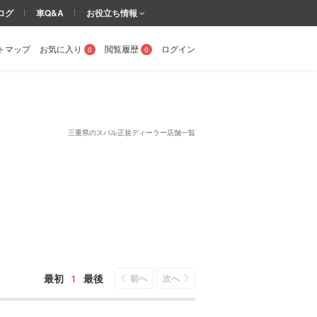
ログ
車Q&A
お役立ち情報
トマップ
お気に入り
閲覧履歴
ログイン
0
0
三重県のスバル正規ディーラー店舗一覧
最初
1
最後
前へ
次へ